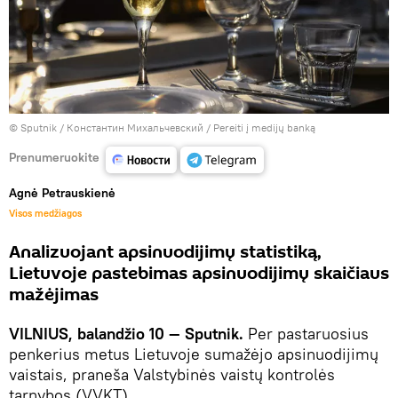
© Sputnik / Константин Михальчевский
/
Pereiti į medijų banką
Prenumeruokite
Agnė Petrauskienė
Visos medžiagos
Analizuojant apsinuodijimų statistiką,
Lietuvoje pastebimas apsinuodijimų skaičiaus
mažėjimas
VILNIUS, balandžio 10 — Sputnik.
Per pastaruosius
penkerius metus Lietuvoje sumažėjo apsinuodijimų
vaistais, praneša Valstybinės vaistų kontrolės
tarnybos (VVKT).