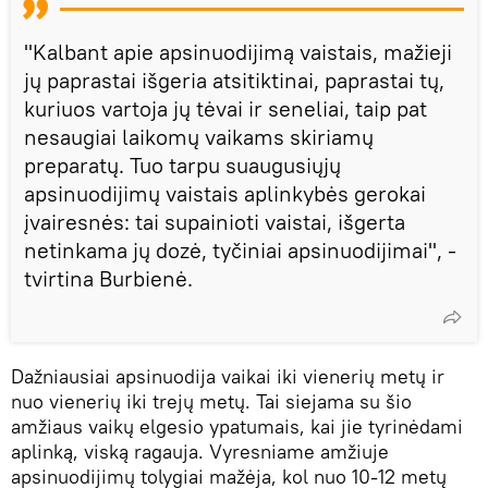
"Kalbant apie apsinuodijimą vaistais, mažieji
jų paprastai išgeria atsitiktinai, paprastai tų,
kuriuos vartoja jų tėvai ir seneliai, taip pat
nesaugiai laikomų vaikams skiriamų
preparatų. Tuo tarpu suaugusiųjų
apsinuodijimų vaistais aplinkybės gerokai
įvairesnės: tai supainioti vaistai, išgerta
netinkama jų dozė, tyčiniai apsinuodijimai", -
tvirtina Burbienė.
Dažniausiai apsinuodija vaikai iki vienerių metų ir
nuo vienerių iki trejų metų. Tai siejama su šio
amžiaus vaikų elgesio ypatumais, kai jie tyrinėdami
aplinką, viską ragauja. Vyresniame amžiuje
apsinuodijimų tolygiai mažėja, kol nuo 10-12 metų