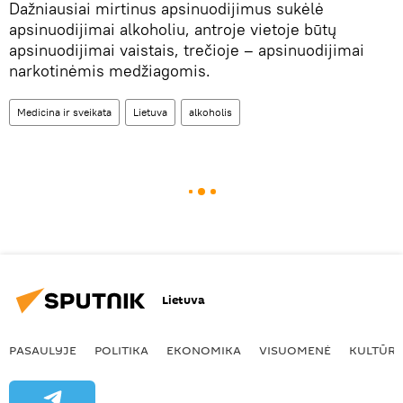
Dažniausiai mirtinus apsinuodijimus sukėlė
apsinuodijimai alkoholiu, antroje vietoje būtų
apsinuodijimai vaistais, trečioje – apsinuodijimai
narkotinėmis medžiagomis.
Medicina ir sveikata
Lietuva
alkoholis
Lietuva
PASAULYJE
POLITIKA
EKONOMIKA
VISUOMENĖ
KULTŪR