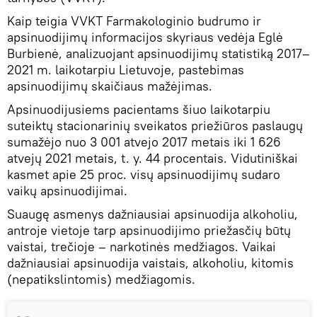
Kaip teigia VVKT Farmakologinio budrumo ir
apsinuodijimų informacijos skyriaus vedėja Eglė
Burbienė, analizuojant apsinuodijimų statistiką 2017–
2021 m. laikotarpiu Lietuvoje, pastebimas
apsinuodijimų skaičiaus mažėjimas.
Apsinuodijusiems pacientams šiuo laikotarpiu
suteiktų stacionarinių sveikatos priežiūros paslaugų
sumažėjo nuo 3 001 atvejo 2017 metais iki 1 626
atvejų 2021 metais, t. y. 44 procentais. Vidutiniškai
kasmet apie 25 proc. visų apsinuodijimų sudaro
vaikų apsinuodijimai.
Suaugę asmenys dažniausiai apsinuodija alkoholiu,
antroje vietoje tarp apsinuodijimo priežasčių būtų
vaistai, trečioje – narkotinės medžiagos. Vaikai
dažniausiai apsinuodija vaistais, alkoholiu, kitomis
(nepatikslintomis) medžiagomis.