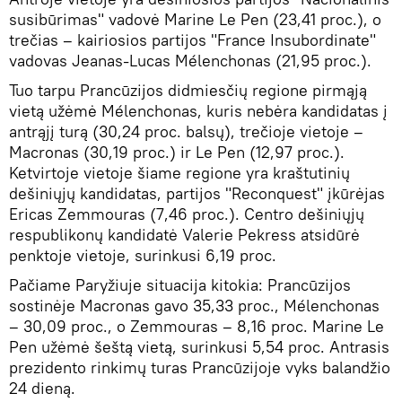
susibūrimas" vadovė Marine Le Pen (23,41 proc.), o
trečias – kairiosios partijos "France Insubordinate"
vadovas Jeanas-Lucas Mélenchonas (21,95 proc.).
Tuo tarpu Prancūzijos didmiesčių regione pirmąją
vietą užėmė Mélenchonas, kuris nebėra kandidatas į
antrąjį turą (30,24 proc. balsų), trečioje vietoje –
Macronas (30,19 proc.) ir Le Pen (12,97 proc.).
Ketvirtoje vietoje šiame regione yra kraštutinių
dešiniųjų kandidatas, partijos "Reconquest" įkūrėjas
Ericas Zemmouras (7,46 proc.). Centro dešiniųjų
respublikonų kandidatė Valerie Pekress atsidūrė
penktoje vietoje, surinkusi 6,19 proc.
Pačiame Paryžiuje situacija kitokia: Prancūzijos
sostinėje Macronas gavo 35,33 proc., Mélenchonas
– 30,09 proc., o Zemmouras – 8,16 proc. Marine Le
Pen užėmė šeštą vietą, surinkusi 5,54 proc. Antrasis
prezidento rinkimų turas Prancūzijoje vyks balandžio
24 dieną.