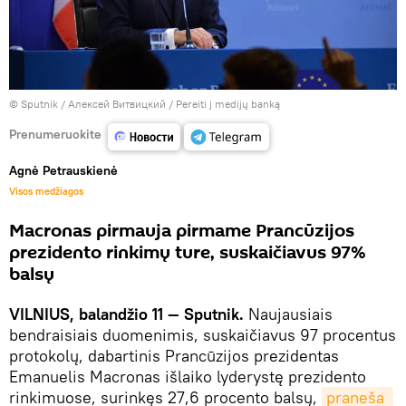
© Sputnik / Алексей Витвицкий
/
Pereiti į medijų banką
Prenumeruokite
Agnė Petrauskienė
Visos medžiagos
Macronas pirmauja pirmame Prancūzijos
prezidento rinkimų ture, suskaičiavus 97%
balsų
VILNIUS, balandžio 11 — Sputnik.
Naujausiais
bendraisiais duomenimis, suskaičiavus 97 procentus
protokolų, dabartinis Prancūzijos prezidentas
Emanuelis Macronas išlaiko lyderystę prezidento
rinkimuose, surinkęs 27,6 procento balsų,
praneša 