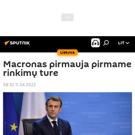
LIT
Lietuva
Macronas pirmauja pirmame
rinkimų ture
08:32 11.04.2022