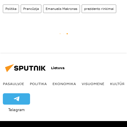
Politika
Prancūzija
Emanuelis Makronas
prezidento rinkimai
Lietuva
PASAULYJE
POLITIKA
EKONOMIKA
VISUOMENĖ
KULTŪR
Telegram