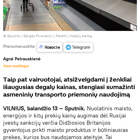
© Sputnik / Sergey Pivovarov
/
Pereiti į medijų banką
Prenumeruokite
Agnė Petrauskienė
Visos medžiagos
Taip pat vairuotojai, atsižvelgdami į ženkliai
išaugusias degalų kainas, stengiasi sumažinti
asmeninių transporto priemonių naudojimą
VILNIUS, balandžio 13 — Sputnik.
Nuolatinis maisto,
energijos ir kitų prekių kainų augimas dėl Rusijai
įvestų sankcijų verčia Didžiosios Britanijos
gyventojus pirkti maisto produktus ir būtiniausias
prekes, kurios bus naudojamos ateityje. Tai