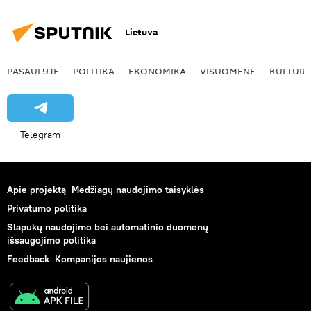
Lietuva
PASAULYJE
POLITIKA
EKONOMIKA
VISUOMENĖ
KULTŪR
Telegram
Apie projektą
Medžiagų naudojimo taisyklės
Privatumo politika
Slapukų naudojimo bei automatinio duomenų
išsaugojimo politika
Feedback
Kompanijos naujienos