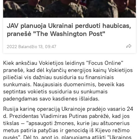
JAV planuoja Ukrainai perduoti haubicas,
pranešė "The Washington Post"
2022 Balandžio 13, 09:47
Kiek anksčiau Vokietijos leidinys "Focus Online"
pranešė, kad dėl kylančių energijos kainų Vokietijos
piliečiai vis dažniau susiduria su finansiniais
sunkumais. Naujausiais duomenimis, beveik kas
septintas vokietis susiduria su sunkumais
padengdamas savo kasdienes išlaidas.
Rusija karinę operaciją Ukrainoje pradėjo vasario 24
d. Prezidentas Vladimiras Putinas pabrėžė, kad jos
tikslas — "apsaugoti žmones, kurie jau aštuonerius
metus patiria patyčias ir genocidą iš Kijevo režimo
pusės". Dėl to, anot jo, planuojama atlikti "Ukrainos