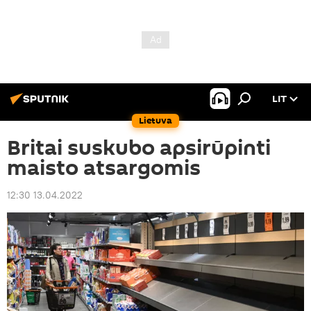
LIT
Lietuva
Britai suskubo apsirūpinti
maisto atsargomis
12:30 13.04.2022