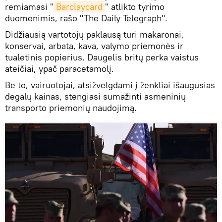
remiamasi "
Barclaycard
" atlikto tyrimo
duomenimis, rašo "The Daily Telegraph".
Didžiausią vartotojų paklausą turi makaronai,
konservai, arbata, kava, valymo priemonės ir
tualetinis popierius. Daugelis britų perka vaistus
ateičiai, ypač paracetamolį.
Be to, vairuotojai, atsižvelgdami į ženkliai išaugusias
degalų kainas, stengiasi sumažinti asmeninių
transporto priemonių naudojimą.