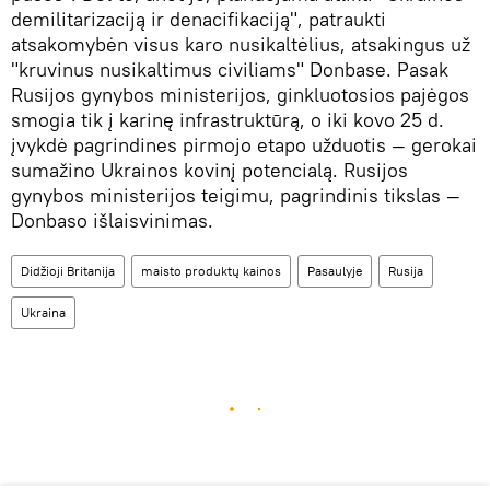
demilitarizaciją ir denacifikaciją", patraukti
atsakomybėn visus karo nusikaltėlius, atsakingus už
"kruvinus nusikaltimus civiliams" Donbase. Pasak
Rusijos gynybos ministerijos, ginkluotosios pajėgos
smogia tik į karinę infrastruktūrą, o iki kovo 25 d.
įvykdė pagrindines pirmojo etapo užduotis — gerokai
sumažino Ukrainos kovinį potencialą. Rusijos
gynybos ministerijos teigimu, pagrindinis tikslas —
Donbaso išlaisvinimas.
Didžioji Britanija
maisto produktų kainos
Pasaulyje
Rusija
Ukraina