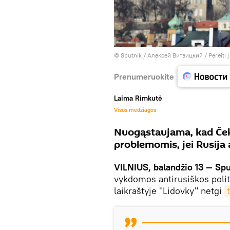
© Sputnik / Алексей Витвицкий
/
Pereiti 
Prenumeruokite
Laima Rimkutė
Visos medžiagos
Nuogąstaujama, kad Ček
problemomis, jei Rusija a
VILNIUS, balandžio 13 — Sp
vykdomos antirusiškos politi
laikraštyje "Lidovky" netgi