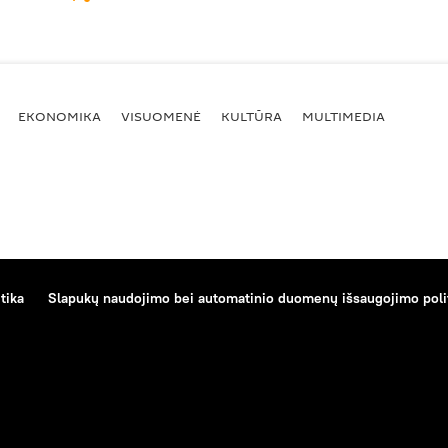
EKONOMIKA
VISUOMENĖ
KULTŪRA
MULTIMEDIA
tika
Slapukų naudojimo bei automatinio duomenų išsaugojimo poli