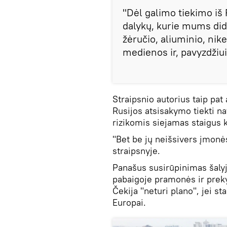
"Dėl galimo tiekimo iš R
dalykų, kurie mums dide
žėručio, aliuminio, nikel
medienos ir, pavyzdžiu
Straipsnio autorius taip pat
Rusijos atsisakymo tiekti naf
rizikomis siejamas staigus 
"Bet be jų neišsivers įmonė
straipsnyje.
Panašus susirūpinimas šalyj
pabaigoje pramonės ir prek
Čekija "neturi plano", jei s
Europai.