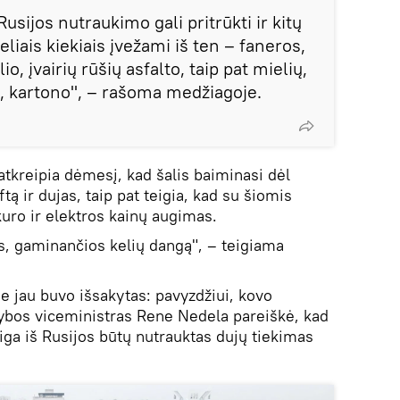
usijos nutraukimo gali pritrūkti ir kitų
liais kiekiais įvežami iš ten – faneros,
io, įvairių rūšių asfalto, taip pat mielių,
i, kartono", – rašoma medžiagoje.
 atkreipia dėmesį, kad šalis baiminasi dėl
tą ir dujas, taip pat teigia, kad su šiomis
kuro ir elektros kainų augimas.
s, gaminančios kelių dangą", – teigiama
e jau buvo išsakytas: pavyzdžiui, kovo
ybos viceministras Rene Nedela pareiškė, kad
taiga iš Rusijos būtų nutrauktas dujų tiekimas