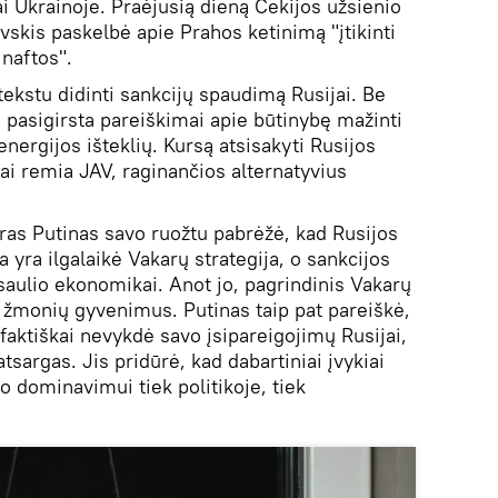
jai Ukrainoje. Praėjusią dieną Čekijos užsienio
vskis paskelbė apie Prahos ketinimą "įtikinti
 naftos".
tekstu didinti sankcijų spaudimą Rusijai. Be
u pasigirsta pareiškimai apie būtinybę mažinti
ergijos išteklių. Kursą atsisakyti Rusijos
iai remia JAV, raginančios alternatyvius
ras Putinas savo ruožtu pabrėžė, kad Rusijos
ka yra ilgalaikė Vakarų strategija, o sankcijos
aulio ekonomikai. Anot jo, pagrindinis Vakarų
ų žmonių gyvenimus. Putinas taip pat pareiškė,
faktiškai nevykdė savo įsipareigojimų Rusijai,
atsargas. Jis pridūrė, kad dabartiniai įvykiai
o dominavimui tiek politikoje, tiek