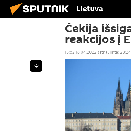
Lietuva
Čekija išsi
reakcijos į
18:52 13.04.2022
(atnaujinta:
23:24