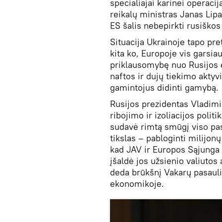
specialiajai karinei operaci
reikalų ministras Janas Lipa
ES šalis nebepirkti rusiškos
Situacija Ukrainoje tapo pre
kita ko, Europoje vis garsia
priklausomybę nuo Rusijos en
naftos ir dujų tiekimo aktyv
gamintojus didinti gamybą.
Rusijos prezidentas Vladimi
ribojimo ir izoliacijos politi
sudavė rimtą smūgį viso pas
tikslas – pabloginti milijon
kad JAV ir Europos Sąjunga 
įšaldė jos užsienio valiutos 
deda brūkšnį Vakarų pasauli
ekonomikoje.