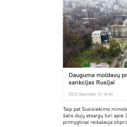
Dauguma moldavų prit
sankcijas Rusijai
2022 Balandžio 13, 14:40
Taip pat Susisiekimo minist
šalis dujų atsargų turi apie 
primygtinai reikalauja stipri