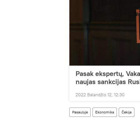
Pasak ekspertų, Vaka
naujas sankcijas Rusi
2022 Balandžio 12, 12:30
Pasaulyje
Ekonomika
Čekija