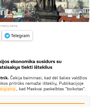
į medijų banką
ijos ekonomika susidurs su
tsisakys tiekti išteklius
utnik.
Čekija baiminasi, kad dėl šalies valdžios
kos pritrūks nemažai išteklių. Publikacijoje
teigiama
, kad Maskvai paskelbtas "boikotas".