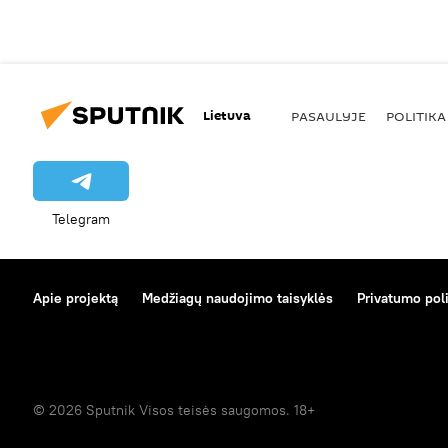
Lietuva
PASAULYJE
POLITIKA
Telegram
Apie projektą
Medžiagų naudojimo taisyklės
Privatumo poli
© 2026 Sputnik Visos teisės saugomos. 18+