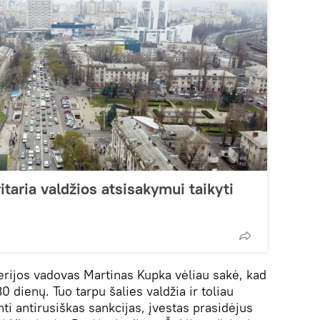
aria valdžios atsisakymui taikyti
erijos vadovas Martinas Kupka vėliau sakė, kad
30 dienų. Tuo tarpu šalies valdžia ir toliau
nti antirusiškas sankcijas, įvestas prasidėjus