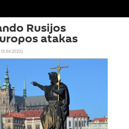
gando Rusijos
 Europos atakas
 13.04.2022
)