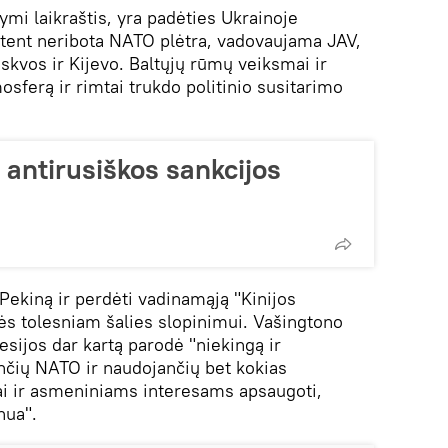
ymi laikraštis, yra padėties Ukrainoje
ūtent neribota NATO plėtra, vadovaujama JAV,
skvos ir Kijevo. Baltųjų rūmų veiksmai ir
osferą ir rimtai trukdo politinio susitarimo
d antirusiškos sankcijos
Pekiną ir perdėti vadinamąją "Kinijos
ės tolesniam šalies slopinimui. Vašingtono
sijos dar kartą parodė "niekingą ir
čių NATO ir naudojančių bet kokias
i ir asmeniniams interesams apsaugoti,
hua".