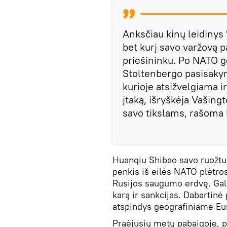
Anksčiau kinų leidinys
bet kurį savo varžovą 
priešininku. Po NATO g
Stoltenbergo pasisakym
kurioje atsižvelgiama ir
įtaką, išryškėja Vašing
savo tikslams, rašoma l
Huanqiu Shibao savo ruožtu 
penkis iš eilės NATO plėtro
Rusijos saugumo erdvę. Galuti
karą ir sankcijas. Dabartinė
atspindys geografiniame Eu
Praėjusių metų pabaigoje, p