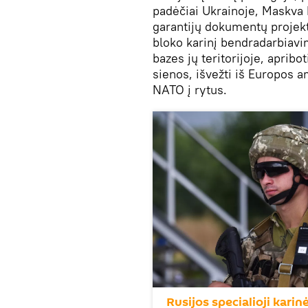
padėčiai Ukrainoje, Maskva 
garantijų dokumentų projekt
bloko karinį bendradarbiavim
bazes jų teritorijoje, aprib
sienos, išvežti iš Europos a
NATO į rytus.
Rusijos specialioji kari