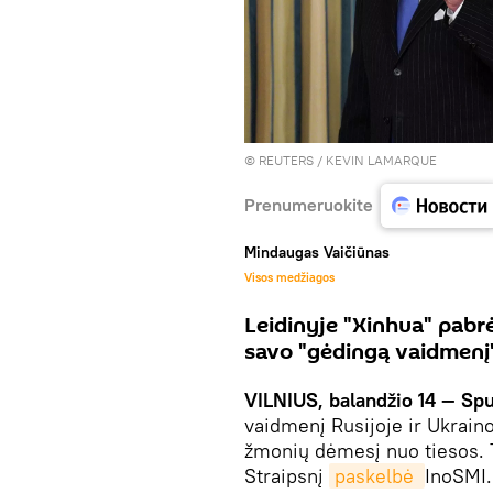
©
REUTERS
/ KEVIN LAMARQUE
Prenumeruokite
Mindaugas Vaičiūnas
Visos medžiagos
Leidinyje "Xinhua" pabr
savo "gėdingą vaidmenį"
VILNIUS, balandžio 14 — Spu
vaidmenį Rusijoje ir Ukrain
žmonių dėmesį nuo tiesos. T
Straipsnį
paskelbė 
InoSMI.