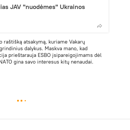
ynias JAV "nuodėmes" Ukrainos
vo raštišką atsakymą, kuriame Vakarų
agrindinius dalykus. Maskva mano, kad
icija prieštarauja ESBO įsipareigojimams dėl
ATO gina savo interesus kitų nenaudai.