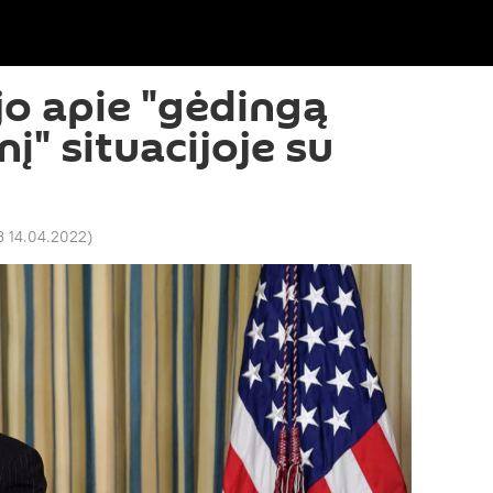
jo apie "gėdingą
į" situacijoje su
3 14.04.2022
)