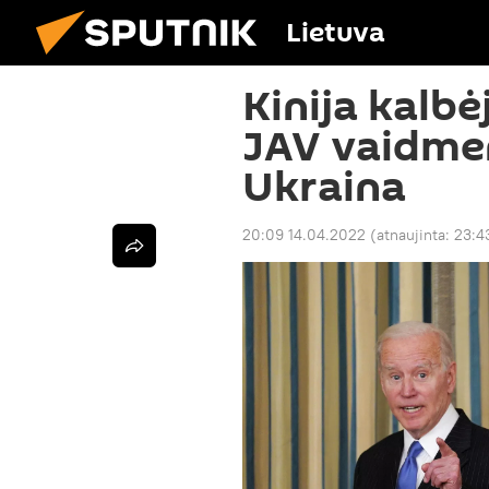
Lietuva
Kinija kalbė
JAV vaidmen
Ukraina
20:09 14.04.2022
(atnaujinta:
23:4