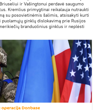
Briuseliui ir Vašingtonui perdavė saugumo
us. Kremlius primygtinai reikalauja nutraukti
ą su posovietinėmis šalimis, atsisakyti kurti
oti puolamųjų ginklų dislokavimą prie Rusijos
merikiečių branduolinius ginklus ir neplėsti
nė operacija Donbase