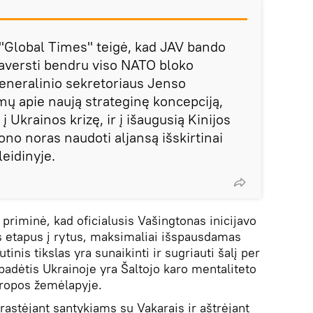
 "Global Times" teigė, kad JAV bando
paversti bendru viso NATO bloko
eneralinio sekretoriaus Jenso
ų apie naują strateginę koncepciją,
 į Ukrainos krizę, ir į išaugusią Kinijos
tono noras naudoti aljansą išskirtinai
eidinyje.
priminė, kad oficialusis Vašingtonas inicijavo
s etapus į rytus, maksimaliai išspausdamas
nis tikslas yra sunaikinti ir sugriauti šalį per
 padėtis Ukrainoje yra Šaltojo karo mentaliteto
ropos žemėlapyje.
rastėjant santykiams su Vakarais ir aštrėjant