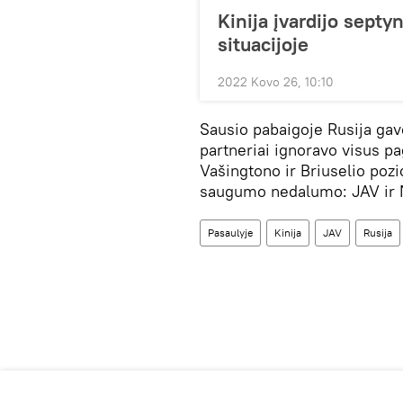
Kinija įvardijo sept
situacijoje
2022 Kovo 26, 10:10
Sausio pabaigoje Rusija ga
partneriai ignoravo visus p
Vašingtono ir Briuselio poz
saugumo nedalumo: JAV ir N
Pasaulyje
Kinija
JAV
Rusija