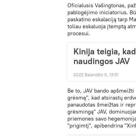
Oficialusis Vašingtonas, paž
pablogėjimo iniciatorius. B
paskatino eskalaciją tarp Ma
toliau eskaluoja įtemptą atm
procesui.
Kinija teigia, ka
naudingos JAV
2022 Balandžio 6, 13:51
Be to, JAV bando apšmeižti 
grėsmę", kad atsirastų erdv
panaudotas šmeižtas ir repre
grėsmingą" JAV, dominuojan
priemones savo hegemonija
"prigimtį", apibendrina "Xin