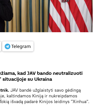
ėžiama, kad JAV bando neutralizuoti
 situacijoje su Ukraina
tnik.
JAV bandė užglaistyti savo gėdingą
oje, kaltindamos Kiniją ir nukreipdamos
okią išvadą padarė Kinijos leidinys "Xinhua".