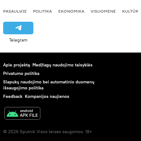
PASAULYJE
POLITIKA
EKONOMIKA
VISUOMENĖ
KULTŪR
Telegram
Apie projektą
Medžiagų naudojimo taisyklės
Privatumo politika
Slapukų naudojimo bei automatinio duomenų
išsaugojimo politika
Feedback
Kompanijos naujienos
© 2026 Sputnik Visos teisės saugomos. 18+