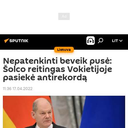
LIT
Lietuva
Nepatenkinti beveik pusė:
Šolco reitingas Vokietijoje
pasiekė antirekordą
11:36 17.04.2022