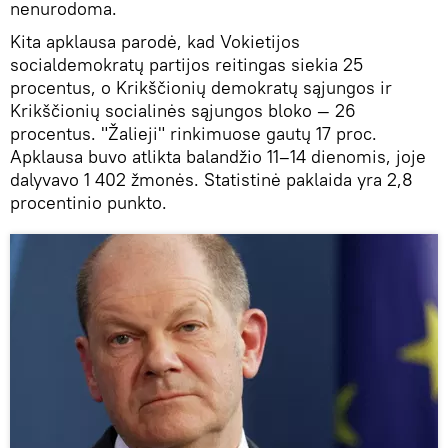
nenurodoma.
Kita apklausa parodė, kad Vokietijos
socialdemokratų partijos reitingas siekia 25
procentus, o Krikščionių demokratų sąjungos ir
Krikščionių socialinės sąjungos bloko — 26
procentus. "Žalieji" rinkimuose gautų 17 proc.
Apklausa buvo atlikta balandžio 11–14 dienomis, joje
dalyvavo 1 402 žmonės. Statistinė paklaida yra 2,8
procentinio punkto.