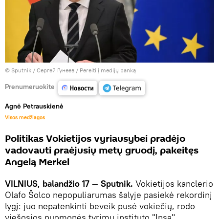
© Sputnik / Сергей Гунеев
/
Pereiti į medijų banką
Prenumeruokite
Agnė Petrauskienė
Visos medžiagos
Politikas Vokietijos vyriausybei pradėjo
vadovauti praėjusių metų gruodį, pakeitęs
Angelą Merkel
VILNIUS, balandžio 17 — Sputnik.
Vokietijos kanclerio
Olafo Šolco nepopuliarumas šalyje pasiekė rekordinį
lygį: juo nepatenkinti beveik pusė vokiečių, rodo
viešosios nuomonės tyrimų instituto "Insa"