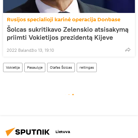
Rusijos specialioji karinė operacija Donbase
Šolcas sukritikavo Zelenskio atsisakymą
priimti Vokietijos prezidentą Kijeve
2022 Balandžio 13, 19:10
Vokietija
Pasaulyje
Olafas Šolcas
reitingas
Lietuva