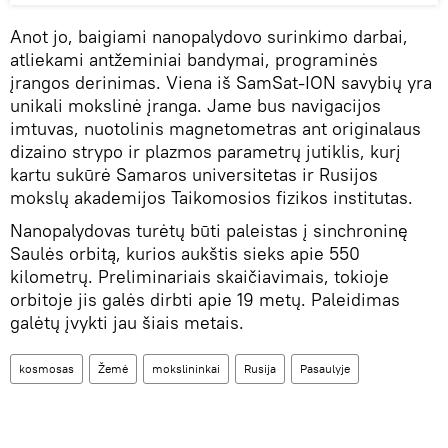
Anot jo, baigiami nanopalydovo surinkimo darbai,
atliekami antžeminiai bandymai, programinės
įrangos derinimas. Viena iš SamSat-ION savybių yra
unikali mokslinė įranga. Jame bus navigacijos
imtuvas, nuotolinis magnetometras ant originalaus
dizaino strypo ir plazmos parametrų jutiklis, kurį
kartu sukūrė Samaros universitetas ir Rusijos
mokslų akademijos Taikomosios fizikos institutas.
Nanopalydovas turėtų būti paleistas į sinchroninę
Saulės orbitą, kurios aukštis sieks apie 550
kilometrų. Preliminariais skaičiavimais, tokioje
orbitoje jis galės dirbti apie 19 metų. Paleidimas
galėtų įvykti jau šiais metais.
kosmosas
Žemė
mokslininkai
Rusija
Pasaulyje