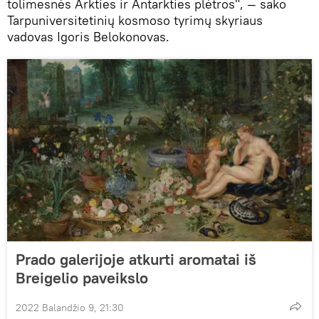
tolimesnės Arkties ir Antarkties plėtros", — sako
Tarpuniversitetinių kosmoso tyrimų skyriaus
vadovas Igoris Belokonovas.
Prado galerijoje atkurti aromatai iš
Breigelio paveikslo
2022 Balandžio 9, 21:30