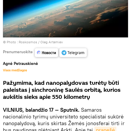
© Photo :
Roskosmos / Oleg Artemiev
Prenumeruokite
Agnė Petrauskienė
Visos medžiagos
Pažymima, kad nanopalydovas turėtų būti
paleistas į sinchroninę Saulės orbitą, kurios
aukštis sieks apie 550 kilometrų
VILNIUS, balandžio 17 — Sputnik.
Samaros
nacionalinio tyrimų universiteto specialistai sukūrė
nanopalydovą, kuris skirtas Žemės jonosferai tirti ir
bus naudingas plėtojant Arktį. Apie tai
pranešė