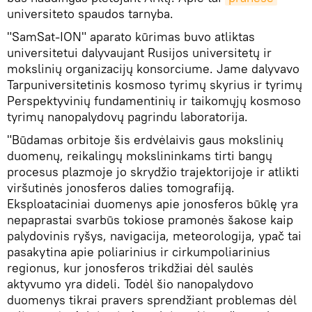
universiteto spaudos tarnyba.
"SamSat-ION" aparato kūrimas buvo atliktas
universitetui dalyvaujant Rusijos universitetų ir
mokslinių organizacijų konsorciume. Jame dalyvavo
Tarpuniversitetinis kosmoso tyrimų skyrius ir tyrimų
Perspektyvinių fundamentinių ir taikomųjų kosmoso
tyrimų nanopalydovų pagrindu laboratorija.
"Būdamas orbitoje šis erdvėlaivis gaus mokslinių
duomenų, reikalingų mokslininkams tirti bangų
procesus plazmoje jo skrydžio trajektorijoje ir atlikti
viršutinės jonosferos dalies tomografiją.
Eksploataciniai duomenys apie jonosferos būklę yra
nepaprastai svarbūs tokiose pramonės šakose kaip
palydovinis ryšys, navigacija, meteorologija, ypač tai
pasakytina apie poliarinius ir cirkumpoliarinius
regionus, kur jonosferos trikdžiai dėl saulės
aktyvumo yra dideli. Todėl šio nanopalydovo
duomenys tikrai pravers sprendžiant problemas dėl