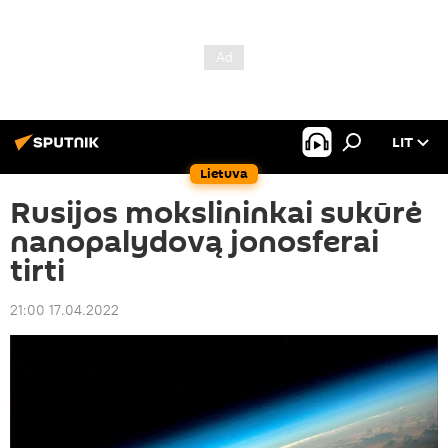
LIT
Lietuva
Rusijos mokslininkai sukūrė
nanopalydovą jonosferai
tirti
21:00 17.04.2022