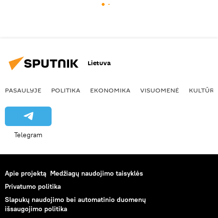
Lietuva
PASAULYJE
POLITIKA
EKONOMIKA
VISUOMENĖ
KULTŪR
Telegram
Apie projektą
Medžiagų naudojimo taisyklės
Privatumo politika
Slapukų naudojimo bei automatinio duomenų
išsaugojimo politika