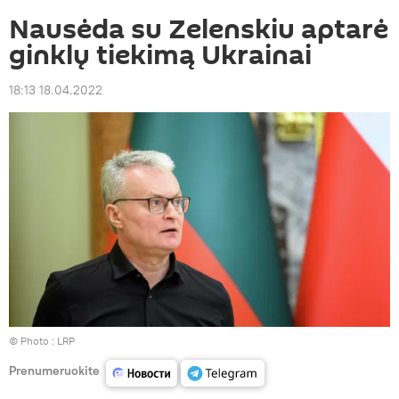
Nausėda su Zelenskiu aptarė
ginklų tiekimą Ukrainai
18:13 18.04.2022
© Photo :
LRP
Prenumeruokite