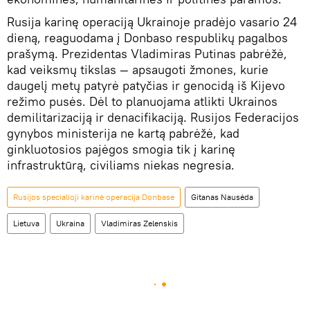
Rusija karinę operaciją Ukrainoje pradėjo vasario 24
dieną, reaguodama į Donbaso respublikų pagalbos
prašymą. Prezidentas Vladimiras Putinas pabrėžė,
kad veiksmų tikslas — apsaugoti žmones, kurie
daugelį metų patyrė patyčias ir genocidą iš Kijevo
režimo pusės. Dėl to planuojama atlikti Ukrainos
demilitarizaciją ir denacifikaciją. Rusijos Federacijos
gynybos ministerija ne kartą pabrėžė, kad
ginkluotosios pajėgos smogia tik į karinę
infrastruktūrą, civiliams niekas negresia.
Rusijos specialioji karinė operacija Donbase
Gitanas Nausėda
Lietuva
Ukraina
Vladimiras Zelenskis