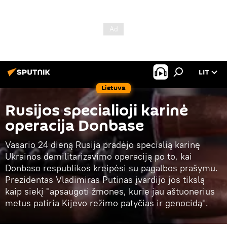
LIT
Lietuva
Rusijos specialioji karinė
operacija Donbase
Vasario 24 dieną Rusija pradėjo specialią karinę
Ukrainos demilitarizavimo operaciją po to, kai
Donbaso respublikos kreipėsi su pagalbos prašymu.
Prezidentas Vladimiras Putinas įvardijo jos tikslą
kaip siekį "apsaugoti žmones, kurie jau aštuonerius
metus patiria Kijevo režimo patyčias ir genocidą".