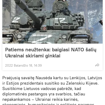
Patiems neužtenka: baigiasi NATO šalių
Ukrainai skiriami ginklai
2022 Balandžio 18, 14:39
Praėjusią savaitę Nausėda kartu su Lenkijos, Latvijos
ir Estijos prezidentais susitiko su Zelenskiu Kijeve.
Susitikime Lietuvos vadovas pabrėžė, kad
diplomatinės pastangos yra svarbios, tačiau
nepakankamos – Ukrainai reikia karinės,
ekonominės, humanitarinės ir politinės paramos.