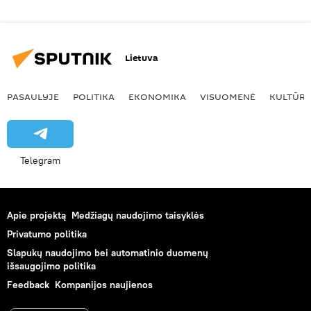
Lietuva
PASAULYJE
POLITIKA
EKONOMIKA
VISUOMENĖ
KULTŪR
Telegram
Apie projektą
Medžiagų naudojimo taisyklės
Privatumo politika
Slapukų naudojimo bei automatinio duomenų
išsaugojimo politika
Feedback
Kompanijos naujienos