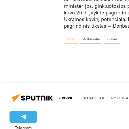
ministerijos, ginkluotosios p
kovo 25 d. įvykdė pagrindi
Ukrainos kovinį potencialą.
pagrindinis tikslas — Donbas
Video
Multimedia
Kijevas
Lietuva
PASAULYJE
POLITIKA
Telegram