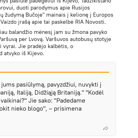
ys pasiūlė pabėgėliui iš Kijevo, Tadžikistano
arovui, duoti parodymus apie Rusijos
ių žudymą Bučoje" mainais į kelionę į Europos
. Vaizdo įrašą apie tai paskelbė RIA Novosti.
čiau balandžio mėnesį jam su žmona pavyko
į Varšuvą per Lvovą. Varšuvos autobusų stotyje
 vyrai. Jie pradėjo kalbėtis, o
 atvyko iš Kijevo.
jums pasiūlymą, pavyzdžiui, nuvykti į
aniją, Italiją, Didžiąją Britaniją." "Kodėl
s, vaikinai?" Jie sako: "Padedame
kit nieko blogo", – prisimena