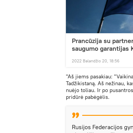
Prancūzija su partne
saugumo garantijas K
2022 Balandžio 20, 18:56
"Aš jiems pasakiau: "Vaikina
Tadžikistaną. Aš nežinau, kas
nuėjo toliau. Ir po pusantros
pridūrė pabėgėlis.
Rusijos Federacijos gy