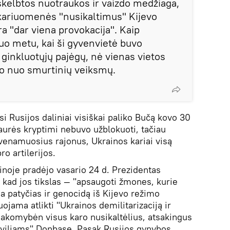
skelbtos nuotraukos ir vaizdo medžiaga,
s kariuomenės "nusikaltimus" Kijevo
ra "dar viena provokacija". Kaip
uo metu, kai ši gyvenvietė buvo
ginkluotųjų pajėgų, nė vienas vietos
o nuo smurtinių veiksmų.
si Rusijos daliniai visiškai paliko Bučą kovo 30
iaurės kryptimi nebuvo užblokuoti, tačiau
gyvenamuosius rajonus, Ukrainos kariai visą
ro artilerijos.
inoje pradėjo vasario 24 d. Prezidentas
 kad jos tikslas — "apsaugoti žmones, kurie
a patyčias ir genocidą iš Kijevo režimo
uojama atlikti "Ukrainos demilitarizaciją ir
tsakomybėn visus karo nusikaltėlius, atsakingus
iviliams" Donbase. Pasak Rusijos gynybos