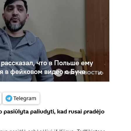
рассказал, что в Польше ему
я в фейковом видео о Буче
 pasiūlyta paliudyti, kad rusai pradėjo