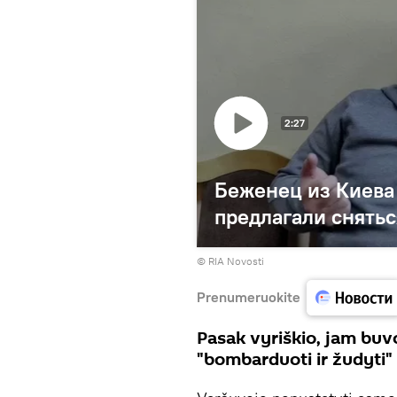
2:27
Беженец из Киева 
предлагали снятьс
© RIA Novosti
Prenumeruokite
Pasak vyriškio, jam buvo
"bombarduoti ir žudyti"