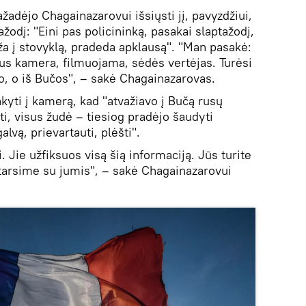
adėjo Chagainazarovui išsiųsti jį, pavyzdžiui,
ažodį: "Eini pas policininką, pasakai slaptažodį,
ža į stovyklą, pradeda apklausą". "Man pasakė:
bus kamera, filmuojama, sėdės vertėjas. Turėsi
vo, o iš Bučos", – sakė Chagainazarovas.
kyti į kamerą, kad "atvažiavo į Bučą rusų
i, visus žudė – tiesiog pradėjo šaudyti
galvą, prievartauti, plėšti".
ti. Jie užfiksuos visą šią informaciją. Jūs turite
ptarsime su jumis", – sakė Chagainazarovui