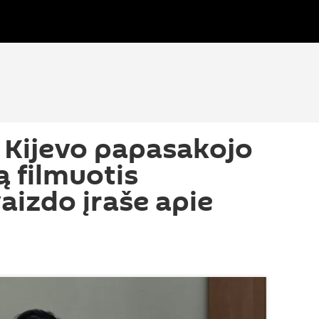
š Kijevo papasakojo
ą filmuotis
aizdo įraše apie