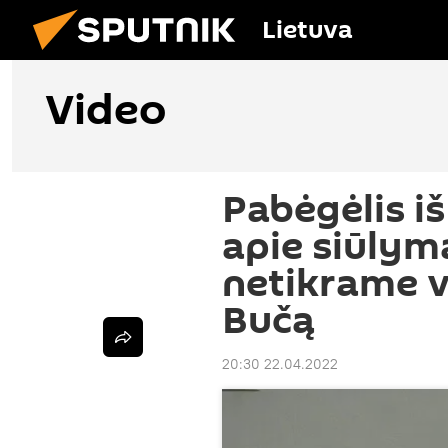
Lietuva
Video
Pabėgėlis i
apie siūlym
netikrame v
Bučą
20:30 22.04.2022