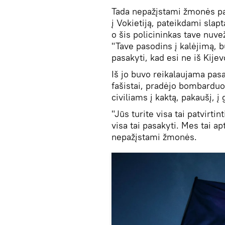
Tada nepažįstami žmonės paž
į Vokietiją, pateikdami slapt
o šis policininkas tave nuve
"Tave pasodins į kalėjimą, 
pasakyti, kad esi ne iš Kije
Iš jo buvo reikalaujama pasa
fašistai, pradėjo bombarduot
civiliams į kaktą, pakaušį, į 
"Jūs turite visa tai patvirtin
visa tai pasakyti. Mes tai a
nepažįstami žmonės.