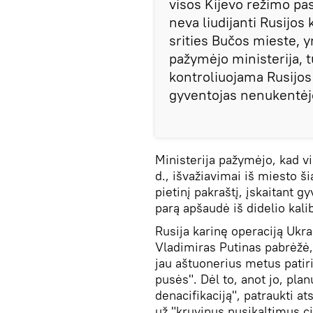
visos Kijevo režimo pa
neva liudijanti Rusijo
srities Bučos mieste, y
pažymėjo ministerija, t
kontroliuojama Rusijos 
gyventojas nenukentėj
Ministerija pažymėjo, kad vi
d., išvažiavimai iš miesto š
pietinį pakraštį, įskaitant 
parą apšaudė iš didelio kalib
Rusija karinę operaciją Ukra
Vladimiras Putinas pabrėžė,
jau aštuonerius metus patiri
pusės". Dėl to, anot jo, plan
denacifikaciją", patraukti a
už "kruvinus nusikaltimus c