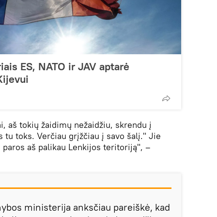
riais ES, NATO ir JAV aptarė
ijevui
i, aš tokių žaidimų nežaidžiu, skrendu į
 tu toks. Verčiau grįžčiau į savo šalį." Jie
 paros aš palikau Lenkijos teritoriją", –
nybos ministerija anksčiau pareiškė, kad