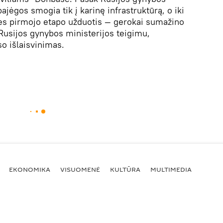
ajėgos smogia tik į karinę infrastruktūrą, o iki
nes pirmojo etapo užduotis — gerokai sumažino
 Rusijos gynybos ministerijos teigimu,
o išlaisvinimas.
EKONOMIKA
VISUOMENĖ
KULTŪRA
MULTIMEDIA