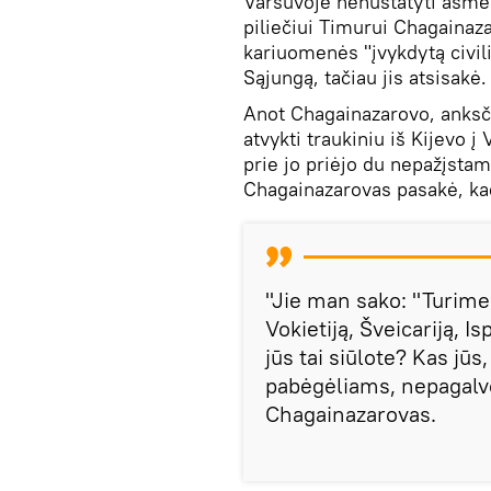
Varšuvoje nenustatyti asmen
piliečiui Timurui Chagainaz
kariuomenės "įvykdytą civil
Sąjungą, tačiau jis atsisakė
Anot Chagainazarovo, anks
atvykti traukiniu iš Kijevo 
prie jo priėjo du nepažįstami
Chagainazarovas pasakė, kad
"Jie man sako: "Turime 
Vokietiją, Šveicariją, Isp
jūs tai siūlote? Kas jū
pabėgėliams, nepagalvo
Сhagainazarovas.