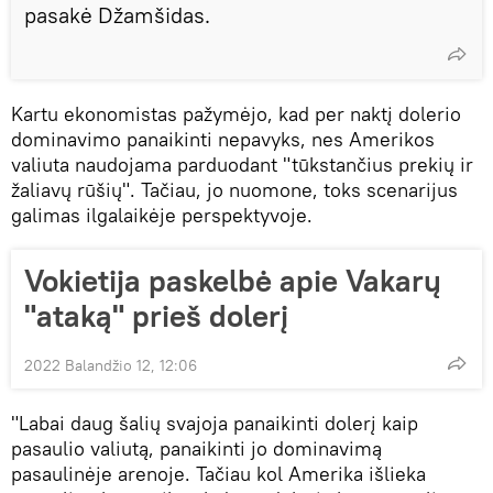
pasakė Džamšidas.
Kartu ekonomistas pažymėjo, kad per naktį dolerio
dominavimo panaikinti nepavyks, nes Amerikos
valiuta naudojama parduodant "tūkstančius prekių ir
žaliavų rūšių". Tačiau, jo nuomone, toks scenarijus
galimas ilgalaikėje perspektyvoje.
Vokietija paskelbė apie Vakarų
"ataką" prieš dolerį
2022 Balandžio 12, 12:06
"Labai daug šalių svajoja panaikinti dolerį kaip
pasaulio valiutą, panaikinti jo dominavimą
pasaulinėje arenoje. Tačiau kol Amerika išlieka