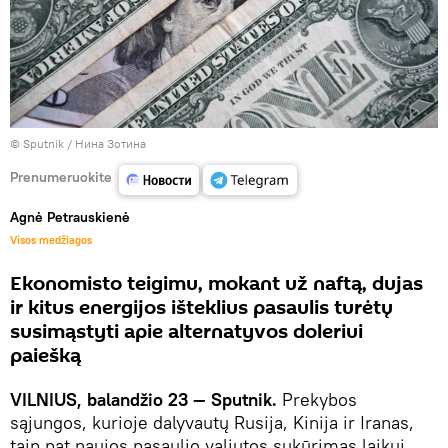
© Sputnik / Нина Зотина
Prenumeruokite
Agnė Petrauskienė
Visos medžiagos
Ekonomisto teigimu, mokant už naftą, dujas
ir kitus energijos išteklius pasaulis turėtų
susimąstyti apie alternatyvos doleriui
paiešką
VILNIUS, balandžio 23 — Sputnik.
Prekybos
sąjungos, kurioje dalyvautų Rusija, Kinija ir Iranas,
taip pat naujos pasaulio valiutos sukūrimas laikui