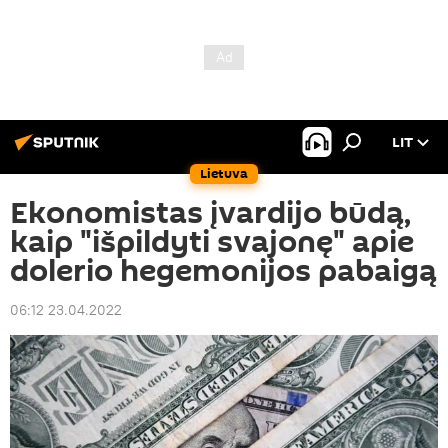
LIT
Lietuva
Ekonomistas įvardijo būdą,
kaip "išpildyti svajonę" apie
dolerio hegemonijos pabaigą
06:12 23.04.2022