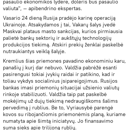
pasaulio ekonomikos lydere, doleris bus pasaulio
valiuta", — apibendrino ekspertas.
Vasario 24 dieną Rusija pradėjo karinę operaciją
Ukrainoje. Atsakydamos į tai, Vakarų šalys įvedė
Maskvai plataus masto sankcijas, kurios pirmiausia
palietė bankų sektorių ir aukštųjų technologijų
produkcijos tiekimą. Atskiri prekių ženklai paskelbė
nutraukiantys veiklą šalyje.
Kremlius šias priemones pavadino ekonominiu karu,
panašių į kurį dar nebuvo. Valdžia pabrėžė esanti
pasirengusi tokiai įvykių raidai ir patikino, kad ir
toliau vykdys socialinius įsipareigojimus. Rusijos
bankas imasi priemonių situacijai užsienio valiutų
rinkoje stabilizuoti. Valdžia taip pat paskelbė
mokėjimų už dujų tiekimą nedraugiškoms šalims
pervedimą į rublius. Be to, Vyriausybė parengė
kovos su ribojančiomis priemonėmis planą, kuriame
numatyta apie šimtą iniciatyvų. Jo finansavimo
suma sieks apie trilijoną rublių.