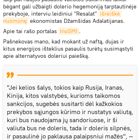
bėgant gali užbaigti dolerio hegemoniją tarptautinėje
prekyboje, interviu leidiniui "Resalat"
išreiškė 
nuomonę
ekonomistas Džamšidas Adalatijanas.
Apie tai rašo portalas
InoSMI
.
Pašnekovas mano, kad mokant už naftą, dujas ir
kitus energijos išteklius pasaulis turėtų susimąstyti
apie alternatyvos doleriui paiešką.
"Jei kelios šalys, tokios kaip Rusija, Iranas,
Kinija, kitos valstybės, kurioms taikomos
sankcijos, sugebės susitarti dėl kažkokios
prekybos sąjungos kūrimo ir nustatys valiutą,
kuri bus naudojama jų sandoriuose, ir ši
valiuta bus ne doleris, tada ir doleris silpnės,
ir pasaulinė jo paklausa palaipsniui mažės", —