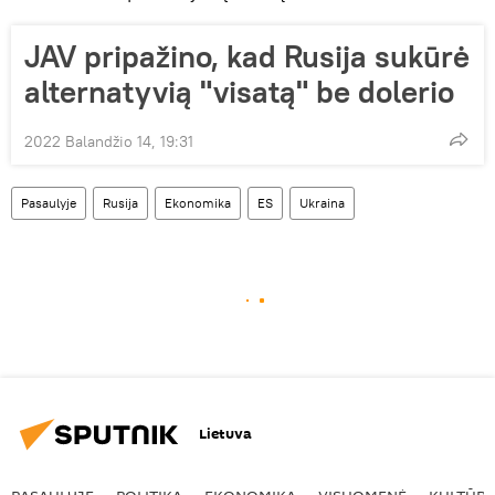
JAV pripažino, kad Rusija sukūrė
alternatyvią "visatą" be dolerio
2022 Balandžio 14, 19:31
Pasaulyje
Rusija
Ekonomika
ES
Ukraina
Lietuva
PASAULYJE
POLITIKA
EKONOMIKA
VISUOMENĖ
KULTŪR