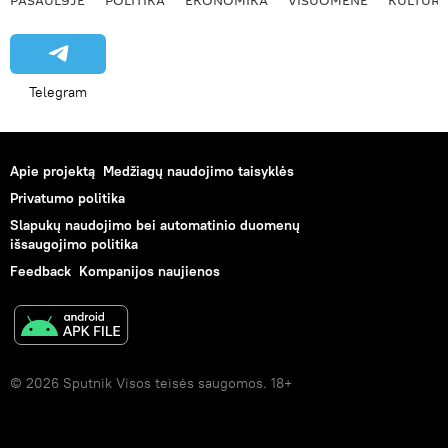
Telegram
Apie projektą
Medžiagų naudojimo taisyklės
Privatumo politika
Slapukų naudojimo bei automatinio duomenų
išsaugojimo politika
Feedback
Kompanijos naujienos
© 2026 Sputnik Visos teisės saugomos. 18+