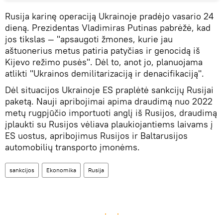
Rusija karinę operaciją Ukrainoje pradėjo vasario 24
dieną. Prezidentas Vladimiras Putinas pabrėžė, kad
jos tikslas — "apsaugoti žmones, kurie jau
aštuonerius metus patiria patyčias ir genocidą iš
Kijevo režimo pusės". Dėl to, anot jo, planuojama
atlikti "Ukrainos demilitarizaciją ir denacifikaciją".
Dėl situacijos Ukrainoje ES praplėtė sankcijų Rusijai
paketą. Nauji apribojimai apima draudimą nuo 2022
metų rugpjūčio importuoti anglį iš Rusijos, draudimą
įplaukti su Rusijos vėliava plaukiojantiems laivams į
ES uostus, apribojimus Rusijos ir Baltarusijos
automobilių transporto įmonėms.
sankcijos
Ekonomika
Rusija