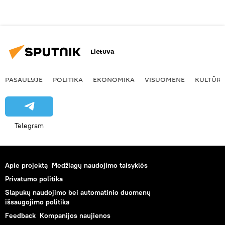
Lietuva
PASAULYJE
POLITIKA
EKONOMIKA
VISUOMENĖ
KULTŪR
Telegram
Apie projektą
Medžiagų naudojimo taisyklės
Privatumo politika
Slapukų naudojimo bei automatinio duomenų
išsaugojimo politika
Feedback
Kompanijos naujienos