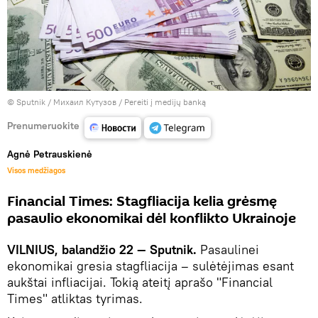
© Sputnik / Михаил Кутузов
/
Pereiti į medijų banką
Prenumeruokite
Agnė Petrauskienė
Visos medžiagos
Financial Times: Stagfliacija kelia grėsmę
pasaulio ekonomikai dėl konflikto Ukrainoje
VILNIUS, balandžio 22 — Sputnik.
Pasaulinei
ekonomikai gresia stagfliacija – sulėtėjimas esant
aukštai infliacijai. Tokią ateitį aprašo "Financial
Times" atliktas tyrimas.