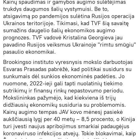
Kainų spaudimas ir gamybos augimo sulėtėjimas
trukdys daugumos šalių vystymuisi. Be to,
atsigavimą po pandemijos sulėtina Rusijos operacija
Ukrainos teritorijoje. Tikimasi, kad TVF šią savaitę
sumažins daugelio šalių ekonomikos augimo
prognozes. TVF vadovė Kristalina Georgieva jau
pavadino Rusijos veiksmus Ukrainoje "rimtu smūgiu"
pasaulio ekonomikai.
Brookingso instituto vyresnysis mokslo darbuotojas
Esvaras Prasadas pabrėžė, kad politikai susidurs su
sunkumais dėl sunkios ekonominės padėties. Jo
nuomone, 2022-ieji gali tapti nuolatinių tiekimo
sutrikimų ir finansų rinkų nepastovumo periodu.
Mokslininkas pažymėjo, kad kiekviena iš trijų
didžiausių ekonomikų susiduria su problemomis.
Kainų augimo tempas JAV kovo mėnesį pasiekė
aukščiausią lygį per 40 metų – 8,5 procento, o Kinija
turi įvesti naujus apribojimus smarkiai padaugėjus
koronaviruso infekcijos atvejų. Tokie blokavimai, kaip