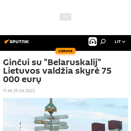
LIT
Lietuva
Ginčui su "Belaruskalij"
Lietuvos valdžia skyrė 75
000 eurų
17:46 25.04.2022