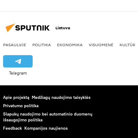
Lietuva
PASAULYJE
POLITIKA
EKONOMIKA
VISUOMENĖ
KULTŪR
Telegram
Apie projektą
Medžiagų naudojimo taisyklės
Privatumo politika
Slapukų naudojimo bei automatinio duomenų
išsaugojimo politika
Feedback
Kompanijos naujienos