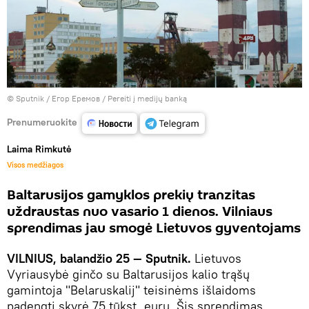
© Sputnik / Егор Еремов
/
Pereiti į medijų banką
Prenumeruokite
Laima Rimkutė
Visos medžiagos
Baltarusijos gamyklos prekių tranzitas
uždraustas nuo vasario 1 dienos. Vilniaus
sprendimas jau smogė Lietuvos gyventojams
VILNIUS, balandžio 25 — Sputnik.
Lietuvos
Vyriausybė ginčo su Baltarusijos kalio trąšų
gamintoja "Belaruskalij" teisinėms išlaidoms
padengti skyrė 75 tūkst. eurų. Šis sprendimas