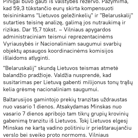
Pinigai buvo gauti iš valstybės rezervo. Pažymima,
kad 59,3 tūkstančio eurų skirta kompensuoti
teisininkams "Lietuvos geležinkelių" ir "Belaruskalij"
sutarties teisinę analizę, galimą jos nutraukimą ir
rizikas. Dar 15,7 tūkst. – Vilniaus apygardos
administraciniam teismui reprezentacinėms
Vyriausybės ir Nacionaliniam saugumui svarbių
objektų apsaugos koordinacinėms komisijos
išlaidoms atlyginti.
"Belaruskalij" skundą Lietuvos teismas atmetė
balandžio pradžioje. Valdžia nusprendė, kad
susitarimas per Lietuvą gabenti milijonus tonų trąšų
kelia grėsmę nacionaliniam saugumui.
Baltarusijos gamintojo prekių tranzitas uždraustas
nuo vasario 1 dienos. Atsakydamas Minskas nuo
vasario 7 dienos apribojo tam tikrų grupių krovinių
gabenimą tranzitu iš Lietuvos. Tokį Lietuvos elgesį
Minskas ne kartą vadino politiniu ir prieštaraujančiu
verslo bei sveiko proto normoms. Vilniaus