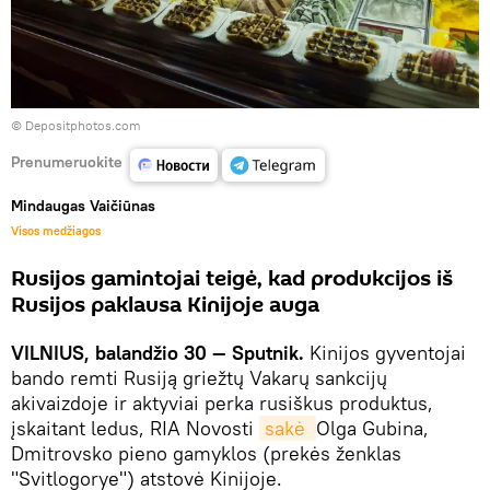
© Depositphotos.com
Prenumeruokite
Mindaugas Vaičiūnas
Visos medžiagos
Rusijos gamintojai teigė, kad produkcijos iš
Rusijos paklausa Kinijoje auga
VILNIUS, balandžio 30 — Sputnik.
Kinijos gyventojai
bando remti Rusiją griežtų Vakarų sankcijų
akivaizdoje ir aktyviai perka rusiškus produktus,
įskaitant ledus, RIA Novosti
sakė 
Olga Gubina,
Dmitrovsko pieno gamyklos (prekės ženklas
"Svitlogorye") atstovė Kinijoje.