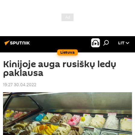
LIT
Lietuva
Kinijoje auga rusiškų ledų
paklausa
19:27 30.04.2022