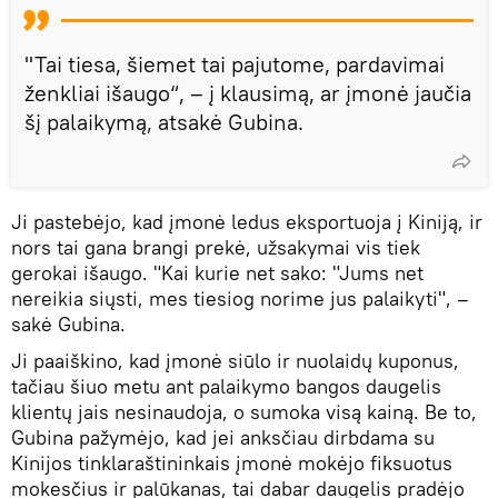
"Tai tiesa, šiemet tai pajutome, pardavimai
ženkliai išaugo“, – į klausimą, ar įmonė jaučia
šį palaikymą, atsakė Gubina.
Ji pastebėjo, kad įmonė ledus eksportuoja į Kiniją, ir
nors tai gana brangi prekė, užsakymai vis tiek
gerokai išaugo. "Kai kurie net sako: "Jums net
nereikia siųsti, mes tiesiog norime jus palaikyti", –
sakė Gubina.
Ji paaiškino, kad įmonė siūlo ir nuolaidų kuponus,
tačiau šiuo metu ant palaikymo bangos daugelis
klientų jais nesinaudoja, o sumoka visą kainą. Be to,
Gubina pažymėjo, kad jei anksčiau dirbdama su
Kinijos tinklaraštininkais įmonė mokėjo fiksuotus
mokesčius ir palūkanas, tai dabar daugelis pradėjo