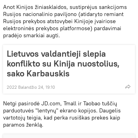
Anot Kinijos žiniasklaidos, sustiprėjus sankcijoms
Rusijos nacionalinio paviljono (atidaryto remiant
Rusijos prekybos atstovybei Kinijoje įvairiose
elektroninės prekybos platformose) pardavimai
pradėjo smarkiai augti.
Lietuvos valdantieji slepia
konflikto su Kinija nuostolius,
sako Karbauskis
2022 Balandžio 24, 19:10
Netgi pasirodė JD.com, Tmall ir Taobao tuščių
parduotuvės "lentynų" ekrano kopijos. Daugelis
vartotojų teigia, kad perka rusiškas prekes kaip
paramos ženklą.