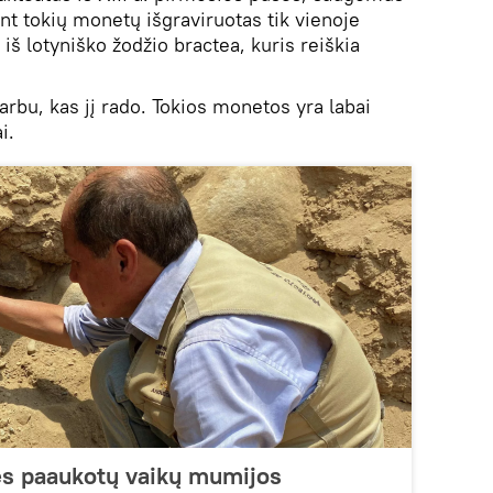
t tokių monetų išgraviruotas tik vienoje
iš lotyniško žodžio bractea, kuris reiškia
arbu, kas jį rado. Tokios monetos yra labai
i.
ės paaukotų vaikų mumijos