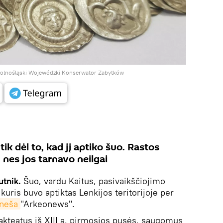
olnośląski Wojewódzki Konserwator Zabytków
ik dėl to, kad jį aptiko šuo. Rastos
 nes jos tarnavo neilgai
utnik.
Šuo, vardu Kaitus, pasivaikščiojimo
kuris buvo aptiktas Lenkijos teritorijoje per
neša
"Arkeonews".
akteatus iš XIII a. pirmosios pusės, saugomus