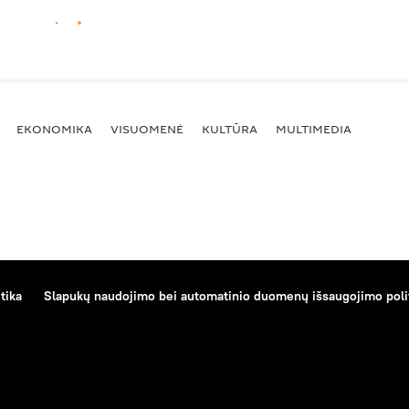
EKONOMIKA
VISUOMENĖ
KULTŪRA
MULTIMEDIA
tika
Slapukų naudojimo bei automatinio duomenų išsaugojimo poli