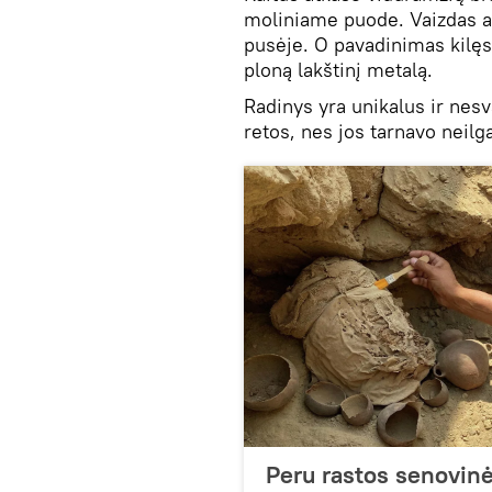
moliniame puode. Vaizdas an
pusėje. O pavadinimas kilęs 
ploną lakštinį metalą.
Radinys yra unikalus ir nesv
retos, nes jos tarnavo neilga
Peru rastos senovin