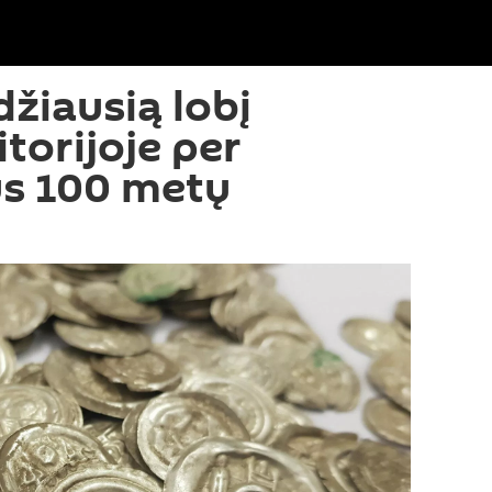
džiausią lobį
itorijoje per
us 100 metų