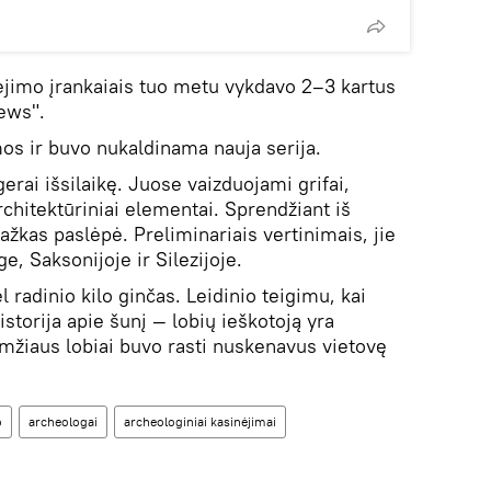
jimo įrankaiais tuo metu vykdavo 2–3 kartus
ews".
os ir buvo nukaldinama nauja serija.
gerai išsilaikę. Juose vaizduojami grifai,
architektūriniai elementai. Sprendžiant iš
ažkas paslėpė. Preliminariais vertinimais, jie
, Saksonijoje ir Silezijoje.
radinio kilo ginčas. Leidinio teigimu, kai
istorija apie šunį — lobių ieškotoją yra
mžiaus lobiai buvo rasti nuskenavus vietovę
o
archeologai
archeologiniai kasinėjimai