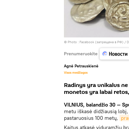
© Photo :
Facebook (запрещена в РФ) / D
Prenumeruokite
Agnė Petrauskienė
Visos medžiagos
Radinys yra unikalus ne t
monetos yra labai retos,
VILNIUS, balandžio 30 — Sp
metu iškasė didžiausią lobį, 
pastaruosius 100 metų,
pra
Kaitus atkasė viduramžių br