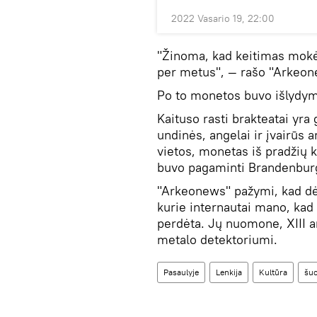
2022 Vasario 19, 22:00
"Žinoma, kad keitimas mokė
per metus", — rašo "Arkeon
Po to monetos buvo išlydym
Kaituso rasti brakteatai yra 
undinės, angelai ir įvairūs 
vietos, monetas iš pradžių k
buvo pagaminti Brandenburge
"Arkeonews" pažymi, kad dėl 
kurie internautai mano, kad 
perdėta. Jų nuomone, XIII a
metalo detektoriumi.
Pasaulyje
Lenkija
Kultūra
šu