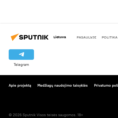
Lietuva
PASAULYJE
POLITIKA
Telegram
Apie projektą
Medžiagų naudojimo taisyklės
Privatumo poli
© 2026 Sputnik Visos teisės saugomos. 18+