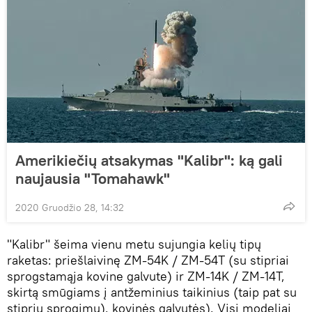
Amerikiečių atsakymas "Kalibr": ką gali
naujausia "Tomahawk"
2020 Gruodžio 28, 14:32
"Kalibr" šeima vienu metu sujungia kelių tipų
raketas: priešlaivinę ZM-54K / ZM-54T (su stipriai
sprogstamąja kovine galvute) ir ZM-14K / ZM-14T,
skirtą smūgiams į antžeminius taikinius (taip pat su
stipriu sprogimu). kovinės galvutės). Visi modeliai