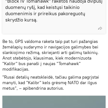
"Block IV Tomahawk" raketos naudoja dvipusį
duomenų ryšį, kad keistųsi taikinio
duomenimis ir prireikus pakoreguotų
skrydžio kursą.
Be to, GPS valdoma raketa taip pat turi pažangias
žemėlapių sudarymo ir navigacijos galimybes bei
slankiojimo režimą, skriejanti arti galimų taikinių.
Anot stebėtojo, klausimas, kiek modernizuota
"Kalibr" bus panaši į naujas "Tomahawk"
modifikacijas.
"Rusai detalių neatskleidė, tačiau galima pagrįstai
manyti, kad "Kalibr" kels grėsmę NATO dar ilgus
metus“, – apibendrina autorius.