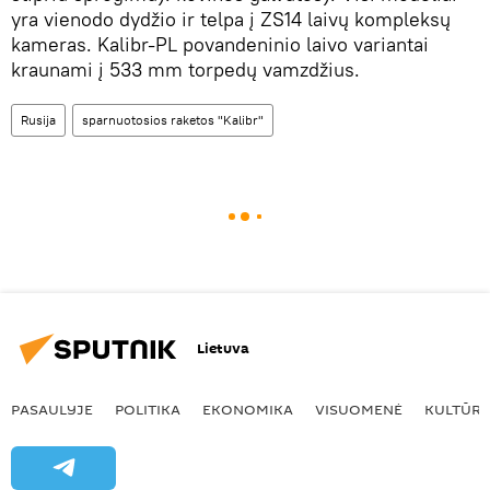
yra vienodo dydžio ir telpa į ZS14 laivų kompleksų
kameras. Kalibr-PL povandeninio laivo variantai
kraunami į 533 mm torpedų vamzdžius.
Rusija
sparnuotosios raketos "Kalibr"
Lietuva
PASAULYJE
POLITIKA
EKONOMIKA
VISUOMENĖ
KULTŪR