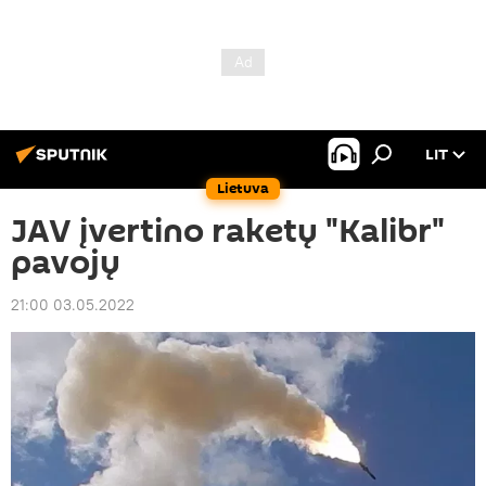
LIT
Lietuva
JAV įvertino raketų "Kalibr"
pavojų
21:00 03.05.2022