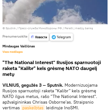
© Sputnik / Пресс-служба Минобороны РФ
/
Pereiti į medijų banką
Prenumeruokite
Mindaugas Vaičiūnas
Visos medžiagos
"The National Interest“ Rusijos sparnuotoji
raketa "Kalibr" kels grėsmę NATO daugelį
metų
VILNIUS, gegužės 3 — Sputnik.
Modernizuojama
Rusijos sparnuotoji raketa "Kalibr" kels grėsmę
NATO ilgus metus, rašo "The National Interest".
apžvalgininkas Chrisas Osborne'as. Straipsnio
vertimas
paskelbtas
leidinyje InoSMI.