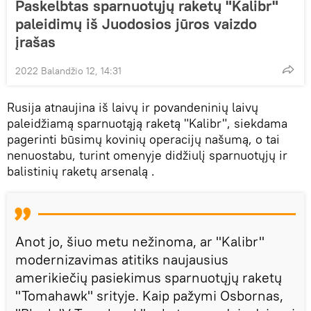
Paskelbtas sparnuotųjų raketų "Kalibr"
paleidimų iš Juodosios jūros vaizdo
įrašas
2022 Balandžio 12, 14:31
Rusija atnaujina iš laivų ir povandeninių laivų
paleidžiamą sparnuotąją raketą "Kalibr", siekdama
pagerinti būsimų kovinių operacijų našumą, o tai
nenuostabu, turint omenyje didžiulį sparnuotųjų ir
balistinių raketų arsenalą .
Anot jo, šiuo metu nežinoma, ar "Kalibr"
modernizavimas atitiks naujausius
amerikiečių pasiekimus sparnuotųjų raketų
"Tomahawk" srityje. Kaip pažymi Osbornas,