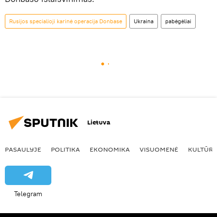
Rusijos specialioji karinė operacija Donbase
Ukraina
pabėgėliai
Lietuva
PASAULYJE
POLITIKA
EKONOMIKA
VISUOMENĖ
KULTŪR
Telegram