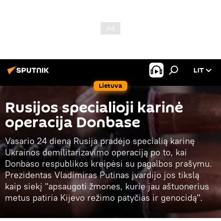
LIT
Lietuva
Rusijos specialioji karinė
operacija Donbase
Vasario 24 dieną Rusija pradėjo specialią karinę
Ukrainos demilitarizavimo operaciją po to, kai
Donbaso respublikos kreipėsi su pagalbos prašymu.
Prezidentas Vladimiras Putinas įvardijo jos tikslą
kaip siekį "apsaugoti žmones, kurie jau aštuonerius
metus patiria Kijevo režimo patyčias ir genocidą".