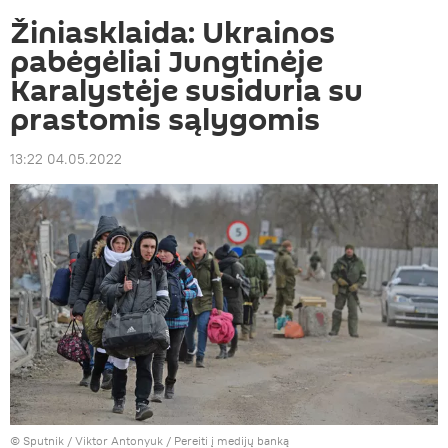
Žiniasklaida: Ukrainos
pabėgėliai Jungtinėje
Karalystėje susiduria su
prastomis sąlygomis
13:22 04.05.2022
© Sputnik / Viktor Antonyuk
/
Pereiti į medijų banką