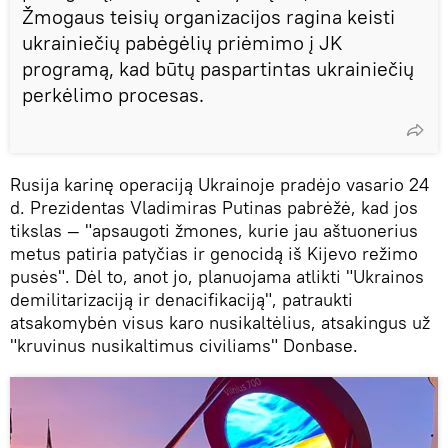
Žmogaus teisių organizacijos ragina keisti
ukrainiečių pabėgėlių priėmimo į JK
programą, kad būtų paspartintas ukrainiečių
perkėlimo procesas.
Rusija karinę operaciją Ukrainoje pradėjo vasario 24
d. Prezidentas Vladimiras Putinas pabrėžė, kad jos
tikslas — "apsaugoti žmones, kurie jau aštuonerius
metus patiria patyčias ir genocidą iš Kijevo režimo
pusės". Dėl to, anot jo, planuojama atlikti "Ukrainos
demilitarizaciją ir denacifikaciją", patraukti
atsakomybėn visus karo nusikaltėlius, atsakingus už
"kruvinus nusikaltimus civiliams" Donbase.