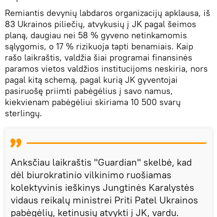
Remiantis devynių labdaros organizacijų apklausa, iš
83 Ukrainos piliečių, atvykusių į JK pagal šeimos
planą, daugiau nei 58 % gyveno netinkamomis
sąlygomis, o 17 % rizikuoja tapti benamiais. Kaip
rašo laikraštis, valdžia šiai programai finansinės
paramos vietos valdžios institucijoms neskiria, nors
pagal kitą schemą, pagal kurią JK gyventojai
pasiruošę priimti pabėgėlius į savo namus,
kiekvienam pabėgėliui skiriama 10 500 svarų
sterlingų.
Anksčiau laikraštis "Guardian" skelbė, kad
dėl biurokratinio vilkinimo ruošiamas
kolektyvinis ieškinys Jungtinės Karalystės
vidaus reikalų ministrei Priti Patel Ukrainos
pabėgėlių, ketinusių atvykti į JK, vardu.