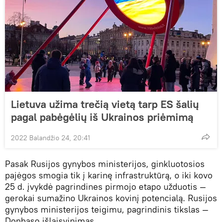
Lietuva užima trečią vietą tarp ES šalių
pagal pabėgėlių iš Ukrainos priėmimą
2022 Balandžio 24, 20:41
Pasak Rusijos gynybos ministerijos, ginkluotosios
pajėgos smogia tik į karinę infrastruktūrą, o iki kovo
25 d. įvykdė pagrindines pirmojo etapo užduotis —
gerokai sumažino Ukrainos kovinį potencialą. Rusijos
gynybos ministerijos teigimu, pagrindinis tikslas —
Donbaso išlaisvinimas.