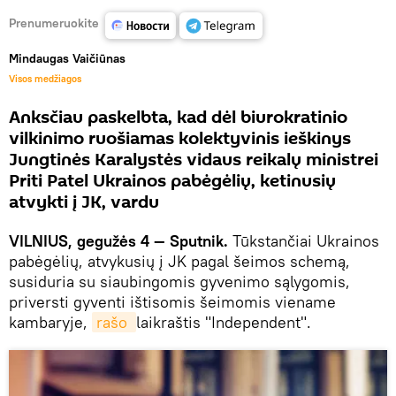
Prenumeruokite
Mindaugas Vaičiūnas
Visos medžiagos
Anksčiau paskelbta, kad dėl biurokratinio
vilkinimo ruošiamas kolektyvinis ieškinys
Jungtinės Karalystės vidaus reikalų ministrei
Priti Patel Ukrainos pabėgėlių, ketinusių
atvykti į JK, vardu
VILNIUS, gegužės 4 — Sputnik.
Tūkstančiai Ukrainos
pabėgėlių, atvykusių į JK pagal šeimos schemą,
susiduria su siaubingomis gyvenimo sąlygomis,
priversti gyventi ištisomis šeimomis viename
kambaryje,
rašo 
laikraštis "Independent".