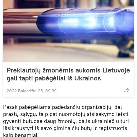
Prekiautojų žmonėmis aukomis Lietuvoje
gali tapti pabėgėliai iš Ukrainos
2022 Balandžio 25, 09:39
Pasak pabėgėliams padedančių organizacijų, dėl
prastų sąlygų, taip pat nuomotojų atsisakymo leisti
gyventi butuose daug žmonių, dalis ukrainiečių turi
išsikraustyti iš savo giminaičių butų ir registruotis
kaip benamiai.