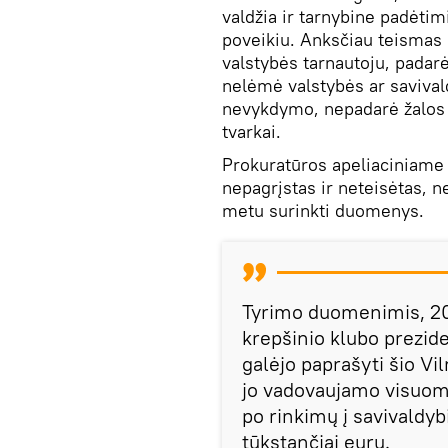
valdžia ir tarnybine padėtim
poveikiu. Anksčiau teismas
valstybės tarnautoju, padarė
nelėmė valstybės ar savival
nevykdymo, nepadarė žalos 
tvarkai.
Prokuratūros apeliaciniame
nepagrįstas ir neteisėtas, n
metu surinkti duomenys.
Tyrimo duomenimis, 20
krepšinio klubo prezid
galėjo paprašyti šio Vi
jo vadovaujamo visuome
po rinkimų į savivaldyb
tūkstančiai eurų.