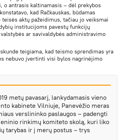
i, o antrasis kaltinamasis – dėl prekybos
 konstatavo, kad Račkauskas, būdamas
 teisės aktų pažeidimus, tačiau jo veiksmai
dybių institucijoms pavestų funkcijų
valstybės ar savivaldybės administravimo
 skunde teigiama, kad teismo sprendimas yra
es nebuvo įvertinti visi bylos nagrinėjimo
19 metų pavasarį, lankydamasis vieno
ento kabinete Vilniuje, Panevėžio meras
lniaus verslininko paslaugos – padengti
ninio rinkimų komiteto skolą, kuri liko
ių tarybas ir į merų postus – trys