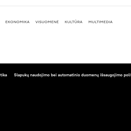
EKONOMIKA
VISUOMENĖ
KULTŪRA
MULTIMEDIA
tika
Slapukų naudojimo bei automatinio duomenų išsaugojimo poli