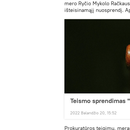
mero Ryčio Mykolo Račkausk
išteisinamąjį nuosprendį. A
Teismo sprendimas "
2022 Balandžio 20, 15:52
Prokuratūros teigimu, meras