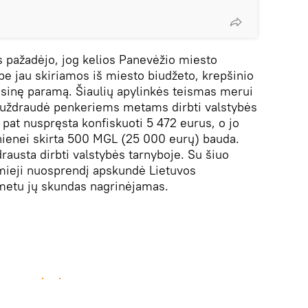
s pažadėjo, jog kelios Panevėžio miesto
e jau skiriamos iš miesto biudžeto, krepšinio
nsinę paramą. Šiaulių apylinkės teismas merui
 uždraudė penkeriems metams dirbti valstybės
 pat nuspręsta konfiskuoti 5 472 eurus, o jo
nienei skirta 500 MGL (25 000 eurų) bauda.
usta dirbti valstybės tarnyboje. Su šiuo
mieji nuosprendį apskundė Lietuvos
 metu jų skundas nagrinėjamas.