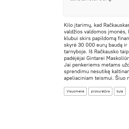
Kilo įtarimų, kad Račkauska
valdžios valdomos įmonės, b
klubui skirs papildomą fina
skyrė 30 000 eurų baudą ir
tarnyboje. Iš Račkausko taip
padėjėjai Gintarei Maskoliū
Jai penkeriems metams uždra
sprendimu nesutikę kaltina
apeliaciniam teismui. Šiuo
Visuomenė
prokuratūra
byla