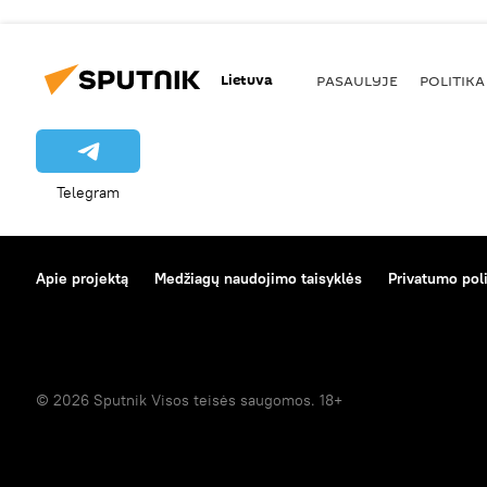
Lietuva
PASAULYJE
POLITIKA
Telegram
Apie projektą
Medžiagų naudojimo taisyklės
Privatumo poli
© 2026 Sputnik Visos teisės saugomos. 18+