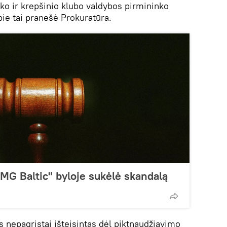
o ir krepšinio klubo valdybos pirmininko
pie tai pranešė Prokuratūra.
MG Baltic" byloje sukėlė skandalą
 nepagrįstai išteisintas dėl piktnaudžiavimo