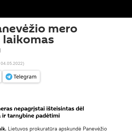
anevėžio mero
s laikomas
u
5 04.05.2022
)
ras nepagrįstai išteisintas dėl
 ir tarnybine padėtimi
nik.
Lietuvos prokuratūra apskundė Panevėžio