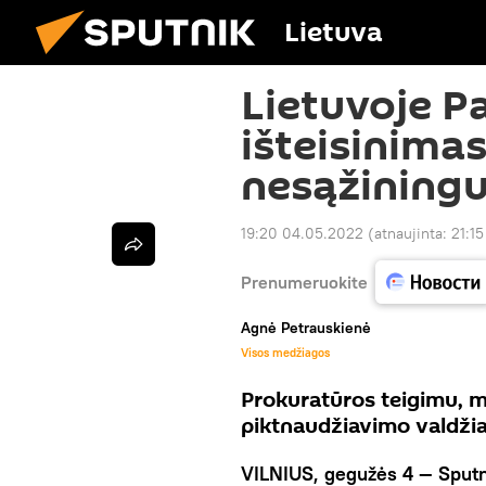
Lietuva
Lietuvoje P
išteisinima
nesąžining
19:20 04.05.2022
(atnaujinta:
21:1
Prenumeruokite
Agnė Petrauskienė
Visos medžiagos
Prokuratūros teigimu, me
piktnaudžiavimo valdžia
VILNIUS, gegužės 4 — Sput