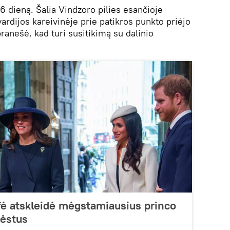
6 dieną. Šalia Vindzoro pilies esančioje
rdijos kareivinėje prie patikros punkto priėjo
ranešė, kad turi susitikimą su dalinio
efė atskleidė mėgstamiausius princo
nėstus