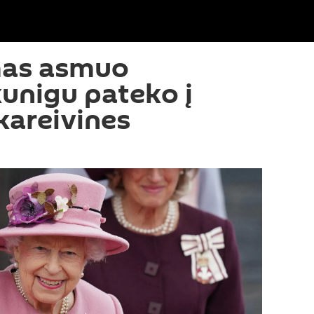
mas asmuo
unigu pateko į
 kareivines