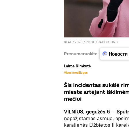
© AFP 2023 / POOL / JACOB KING
Prenumeruokite
Laima Rimkutė
Visos medžiagos
Šis incidentas sukėlė r
mieste artėjant iškilmėm
mečiui
VILNIUS, gegužės 6 — Sput
nepažįstamas asmuo, apsimet
karalienės Elžbietos II karei