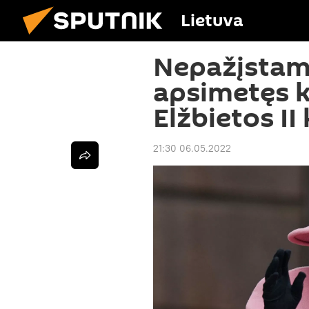
Lietuva
Nepažįsta
apsimetęs k
Elžbietos II
21:30 06.05.2022