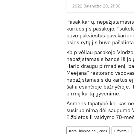
2022 Balandžio 20, 21:30
Pasak karių, nepažįstamasis 
kuriuos jis pasakojo, "sukėl
buvo pakviestas pavakarieni
osios rytą jis buvo pašalinta
Kaip vėliau pasakojo Vindzor
nepažįstamasis bandė iš jo
Hario draugu pirmadienį, ba
Meejana" restorano vadova
nepažįstamasis du kartus ėjo 
šalia esančioje bažnyčioje.
pirmą kartą gyvenime.
Asmens tapatybė kol kas nen
susirūpinimą dėl saugumo V
Elžbietos II valdymo 70-meč
Karališkosios naujienos
Elžbieta II