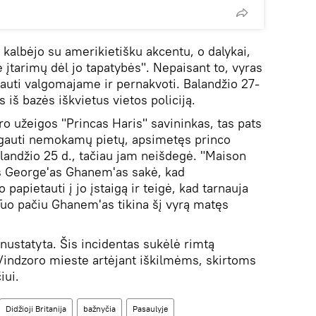
kalbėjo su amerikietišku akcentu, o dalykai,
ė įtarimų dėl jo tapatybės". Nepaisant to, vyras
auti valgomajame ir pernakvoti. Balandžio 27-
s iš bazės iškvietus vietos policiją.
o užeigos "Princas Haris" savininkas, tas pats
 gauti nemokamų pietų, apsimetęs princo
landžio 25 d., tačiau jam neišdegė. "Maison
s George'as Ghanem'as sakė, kad
papietauti į jo įstaigą ir teigė, kad tarnauja
 Tuo pačiu Ghanem'as tikina šį vyrą matęs
ustatyta. Šis incidentas sukėlė rimtą
indzoro mieste artėjant iškilmėms, skirtoms
iui.
Didžioji Britanija
bažnyčia
Pasaulyje