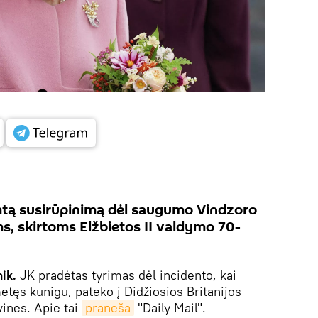
imtą susirūpinimą dėl saugumo Vindzoro
s, skirtoms Elžbietos II valdymo 70-
nik.
JK pradėtas tyrimas dėl incidento, kai
ęs kunigu, pateko į Didžiosios Britanijos
vines. Apie tai
praneša
"Daily Mail".