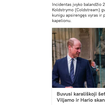
Incidentas įvyko balandžio 2
Koldstrymo (Coldstream) gva
kunigu apsirengęs vyras ir p
kapelionu.
Buvusi karališkoji š
Viljamo ir Hario ska