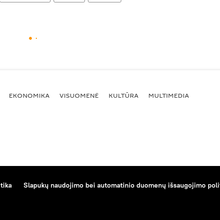
EKONOMIKA
VISUOMENĖ
KULTŪRA
MULTIMEDIA
tika
Slapukų naudojimo bei automatinio duomenų išsaugojimo poli