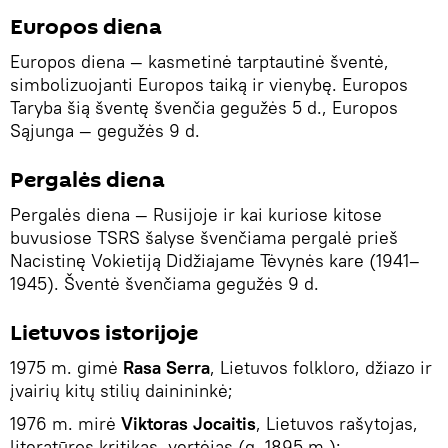
Europos diena
Europos diena — kasmetinė tarptautinė šventė,
simbolizuojanti Europos taiką ir vienybę. Europos
Taryba šią šventę švenčia gegužės 5 d., Europos
Sąjunga — gegužės 9 d.
Pergalės diena
Pergalės diena — Rusijoje ir kai kuriose kitose
buvusiose TSRS šalyse švenčiama pergalė prieš
Nacistinę Vokietiją Didžiajame Tėvynės kare (1941–
1945). Šventė švenčiama gegužės 9 d.
Lietuvos istorijoje
1975 m. gimė
Rasa Serra
, Lietuvos folkloro, džiazo ir
įvairių kitų stilių dainininkė;
1976 m. mirė
Viktoras Jocaitis
, Lietuvos rašytojas,
literatūros kritikas, vertėjas (g. 1895 m.);