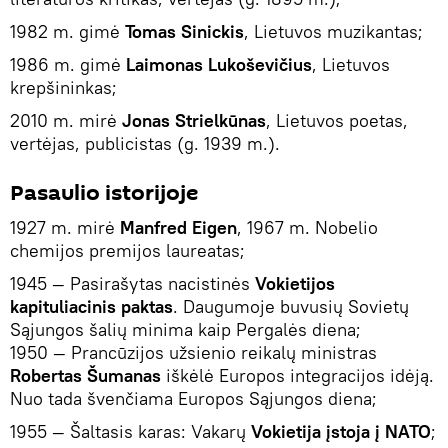
1982 m. gimė
Tomas Sinickis
, Lietuvos muzikantas;
1986 m. gimė
Laimonas Lukoševičius
, Lietuvos
krepšininkas;
2010 m. mirė
Jonas Strielkūnas
, Lietuvos poetas,
vertėjas, publicistas (g. 1939 m.).
Pasaulio istorijoje
1927 m. mirė
Manfred Eigen
, 1967 m. Nobelio
chemijos premijos laureatas;
1945 — Pasirašytas nacistinės
Vokietijos
kapituliacinis paktas
. Daugumoje buvusių Sovietų
Sąjungos šalių minima kaip Pergalės diena;
1950 — Prancūzijos užsienio reikalų ministras
Robertas Šumanas
iškėlė Europos integracijos idėją.
Nuo tada švenčiama Europos Sąjungos diena;
1955 — Šaltasis karas: Vakarų
Vokietija įstoja į NATO
;