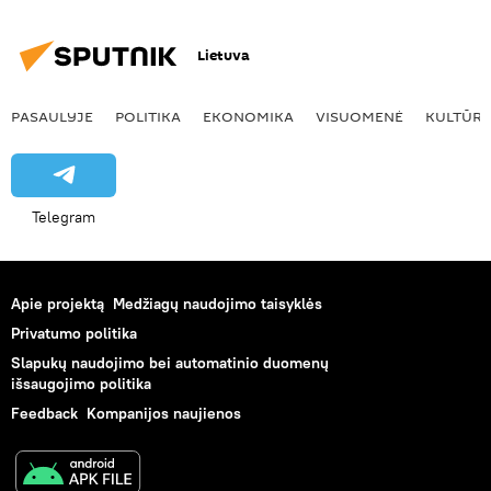
Lietuva
PASAULYJE
POLITIKA
EKONOMIKA
VISUOMENĖ
KULTŪR
Telegram
Apie projektą
Medžiagų naudojimo taisyklės
Privatumo politika
Slapukų naudojimo bei automatinio duomenų
išsaugojimo politika
Feedback
Kompanijos naujienos