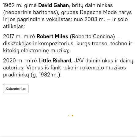
1962 m. gimė
David Gahan
, britų dainininkas
(neoperinis baritonas), grupės Depeche Mode narys
ir jos pagrindinis vokalistas; nuo 2003 m. — ir solo
atlikėjas;
2017 m. mirė
Robert Miles
(Roberto Concina) —
diskžokėjas ir kompozitorius, kūręs transo, techno ir
kitokią elektroninę muziką;
2020 m. mirė
Little Richard
, JAV dainininkas ir dainų
autorius. Vienas iš fank roko ir rokenrolo muzikos
pradininkų (g. 1932 m.).
Kalendorius