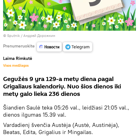
© Sputnik / Андрей Дорожкин
Prenumeruokite
Laima Rimkutė
Visos medžiagos
Gegužės 9 yra 129-a metų diena pagal
Grigaliaus kalendorių. Nuo šios dienos iki
metų galo lieka 236 dienos
Šiandien Saulė teka 05:26 val., leidžiasi 21:05 val.,
dienos ilgumas 15.39 val.
Vardadienį švenčia Austėja (Austė, Austinėja),
Beatas, Edita, Grigalius ir Mingailas.