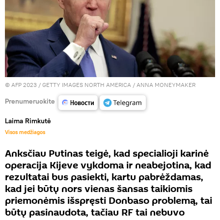
© AFP 2023 / GETTY IMAGES NORTH AMERICA / ANNA MONEYMAKER
Prenumeruokite
Laima Rimkutė
Visos medžiagos
Anksčiau Putinas teigė, kad specialioji karinė
operacija Kijeve vykdoma ir neabejotina, kad
rezultatai bus pasiekti, kartu pabrėždamas,
kad jei būtų nors vienas šansas taikiomis
priemonėmis išspręsti Donbaso problemą, tai
būtų pasinaudota, tačiau RF tai nebuvo