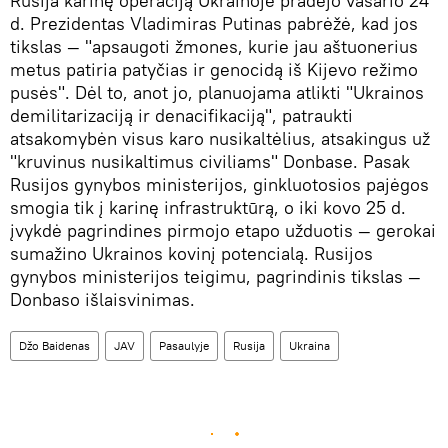
Rusija karinę operaciją Ukrainoje pradėjo vasario 24
d. Prezidentas Vladimiras Putinas pabrėžė, kad jos
tikslas — "apsaugoti žmones, kurie jau aštuonerius
metus patiria patyčias ir genocidą iš Kijevo režimo
pusės". Dėl to, anot jo, planuojama atlikti "Ukrainos
demilitarizaciją ir denacifikaciją", patraukti
atsakomybėn visus karo nusikaltėlius, atsakingus už
"kruvinus nusikaltimus civiliams" Donbase. Pasak
Rusijos gynybos ministerijos, ginkluotosios pajėgos
smogia tik į karinę infrastruktūrą, o iki kovo 25 d.
įvykdė pagrindines pirmojo etapo užduotis — gerokai
sumažino Ukrainos kovinį potencialą. Rusijos
gynybos ministerijos teigimu, pagrindinis tikslas —
Donbaso išlaisvinimas.
Džo Baidenas
JAV
Pasaulyje
Rusija
Ukraina