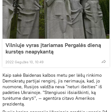
Vilniuje vyras įtariamas Pergalės dieną
kurstęs neapykantą
2022 Gegužės 10, 10:49
Kaip sakė Baidenas kalbos metu per lėšų rinkimo
Demokratų partijai renginį, jis nerimauja, kad, jo
nuomone, Rusijos valdžia neva "neturi išeities" iš
padėties Ukrainoje. "Stengiuosi išsiaiškinti, ką
turėtume daryti", — agentūra citavo Amerikos
prezidentą.