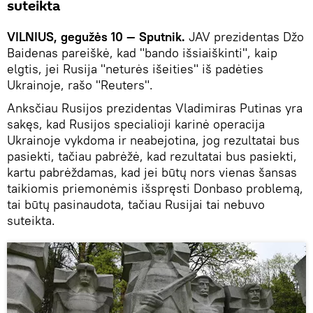
suteikta
VILNIUS, gegužės 10 — Sputnik.
JAV prezidentas Džo
Baidenas pareiškė, kad "bando išsiaiškinti", kaip
elgtis, jei Rusija "neturės išeities" iš padėties
Ukrainoje, rašo "Reuters".
Anksčiau Rusijos prezidentas Vladimiras Putinas yra
sakęs, kad Rusijos specialioji karinė operacija
Ukrainoje vykdoma ir neabejotina, jog rezultatai bus
pasiekti, tačiau pabrėžė, kad rezultatai bus pasiekti,
kartu pabrėždamas, kad jei būtų nors vienas šansas
taikiomis priemonėmis išspręsti Donbaso problemą,
tai būtų pasinaudota, tačiau Rusijai tai nebuvo
suteikta.