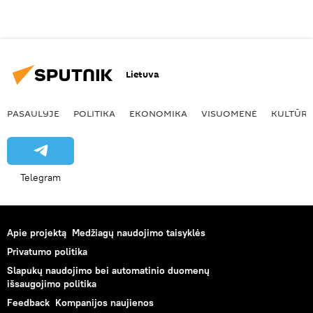
Lietuva
PASAULYJE
POLITIKA
EKONOMIKA
VISUOMENĖ
KULTŪR
Telegram
Apie projektą
Medžiagų naudojimo taisyklės
Privatumo politika
Slapukų naudojimo bei automatinio duomenų
išsaugojimo politika
Feedback
Kompanijos naujienos