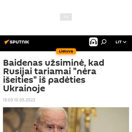
LIT
Lietuva
Baidenas užsiminė, kad
Rusijai tariamai "nėra
išeities" iš padėties
Ukrainoje
13:03 10.05.2022