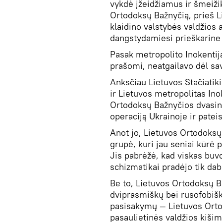
vykdė įžeidžiamus ir šmeiži
Ortodoksų Bažnyčią, prieš L
klaidino valstybės valdžios 
dangstydamiesi prieškarine 
Pasak metropolito Inokentij
prašomi, neatgailavo dėl s
Anksčiau Lietuvos Stačiatiki
ir Lietuvos metropolitas Ino
Ortodoksų Bažnyčios dvasini
operaciją Ukrainoje ir pateis
Anot jo, Lietuvos Ortodoksų
grupė, kuri jau seniai kūrė p
Jis pabrėžė, kad viskas buvo
schizmatikai pradėjo tik dab
Be to, Lietuvos Ortodoksų Ba
dviprasmiškų bei rusofobiš
pasisakymų — Lietuvos Orto
pasaulietinės valdžios kišim