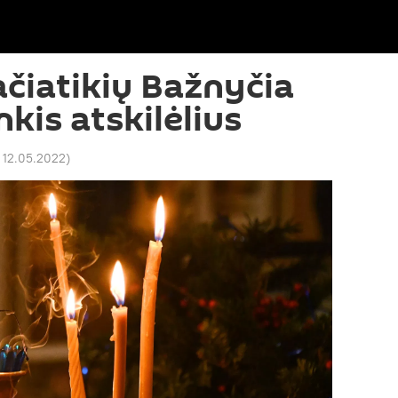
ačiatikių Bažnyčia
kis atskilėlius
 12.05.2022
)