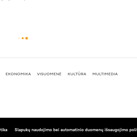
EKONOMIKA
VISUOMENĖ
KULTŪRA
MULTIMEDIA
tika
Slapukų naudojimo bei automatinio duomenų išsaugojimo poli