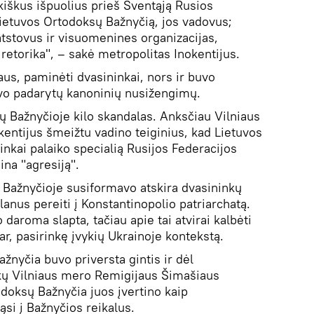
kiškus išpuolius prieš Šventąją Rusios
ietuvos Ortodoksų Bažnyčią, jos vadovus;
atstovus ir visuomenines organizacijas,
retorika", – sakė metropolitas Inokentijus.
aus, paminėti dvasininkai, nors ir buvo
avo padarytų kanoninių nusižengimų.
ų Bažnyčioje kilo skandalas. Anksčiau Vilniaus
kentijus šmeižtu vadino teiginius, kad Lietuvos
nkai palaiko specialią Rusijos Federacijos
ina "agresiją".
 Bažnyčioje susiformavo atskira dvasininkų
lanus pereiti į Konstantinopolio patriarchatą.
 daroma slapta, tačiau apie tai atvirai kalbėti
ar, pasirinkę įvykių Ukrainoje kontekstą.
žnyčia buvo priversta gintis ir dėl
kų Vilniaus mero Remigijaus Šimašiaus
doksų Bažnyčia juos įvertino kaip
ąsi į Bažnyčios reikalus.