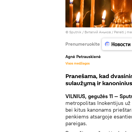
© Sputnik / Виталий Аньков
/
Pereiti į m
Prenumeruokite
Agnė Petrauskienė
Visos medžiagos
Pranešama, kad dvasinin
sulaužymą ir kanoniniu
VILNIUS, gegužės 11 — Sput
metropolitas Inokentijus už
bei kitus kanonams priešta
penkiems atsargoje esantie
pareigas.