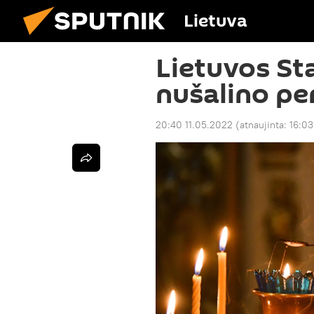
Lietuva
Lietuvos St
nušalino pen
20:40 11.05.2022
(atnaujinta:
16:03