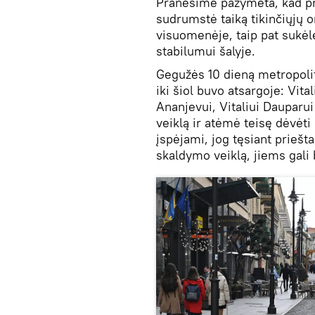
Pranešime pažymėta, kad pri
sudrumstė taiką tikinčiųjų 
visuomenėje, taip pat sukė
stabilumui šalyje.
Gegužės 10 dieną metropolit
iki šiol buvo atsargoje: Vita
Ananjevui, Vitaliui Dauparui
veiklą ir atėmė teisę dėvėti
įspėjami, jog tęsiant prieš
skaldymo veiklą, jiems gali 