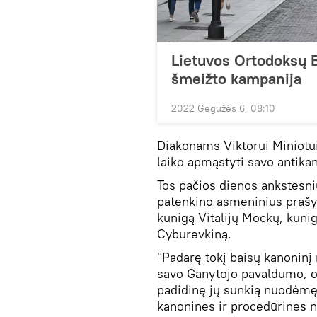
Lietuvos Ortodoksų B
šmeižto kampanija
2022 Gegužės 6, 08:10
Diakonams Viktorui Miniotui
laiko apmąstyti savo antikan
Tos pačios dienos ankstesn
patenkino asmeninius prašym
kunigą Vitalijų Mockų, kuni
Cyburevkiną.
"Padarę tokį baisų kanoninį
savo Ganytojo pavaldumo, o v
padidinę jų sunkią nuodėmę 
kanonines ir procedūrines n