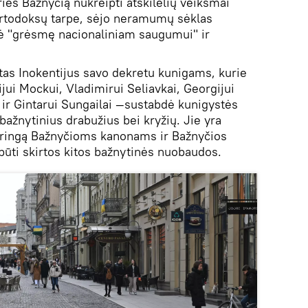
eš Bažnyčią nukreipti atskilėlių veiksmai
ortodoksų tarpe, sėjo neramumų sėklas
lė "grėsmę nacionaliniam saugumui" ir
as Inokentijus savo dekretu kunigams, kurie
lijui Mockui, Vladimirui Seliavkai, Georgijui
 ir Gintarui Sungailai —sustabdė kunigystės
 bažnytinius drabužius bei kryžių. Jie yra
taringą Bažnyčioms kanonams ir Bažnyčios
būti skirtos kitos bažnytinės nuobaudos.