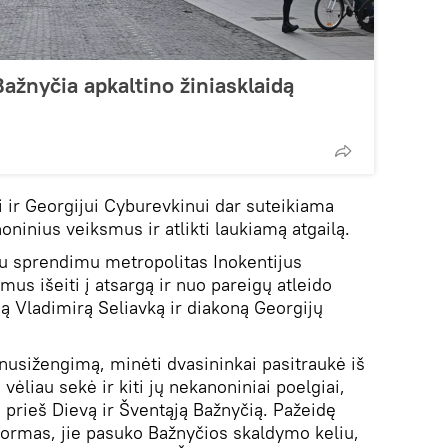
ažnyčia apkaltino žiniasklaidą
 ir Georgijui Cyburevkinui dar suteikiama
oninius veiksmus ir atlikti laukiamą atgailą.
iu sprendimu metropolitas Inokentijus
us išeiti į atsargą ir nuo pareigų atleido
gą Vladimirą Seliavką ir diakoną Georgijų
 nusižengimą, minėti dvasininkai pasitraukė iš
ėliau sekė ir kiti jų nekanoniniai poelgiai,
prieš Dievą ir Šventąją Bažnyčią. Pažeidę
ormas, jie pasuko Bažnyčios skaldymo keliu,