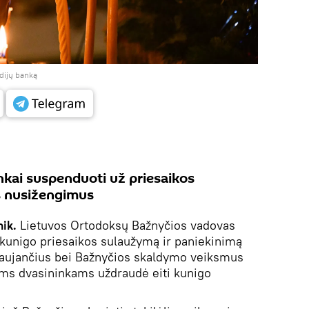
edijų banką
kai suspenduoti už priesaikos
s nusižengimus
nik.
Lietuvos Ortodoksų Bažnyčios vadovas
 kunigo priesaikos sulaužymą ir paniekinimą
raujančius bei Bažnyčios skaldymo veiksmus
ms dvasininkams uždraudė eiti kunigo