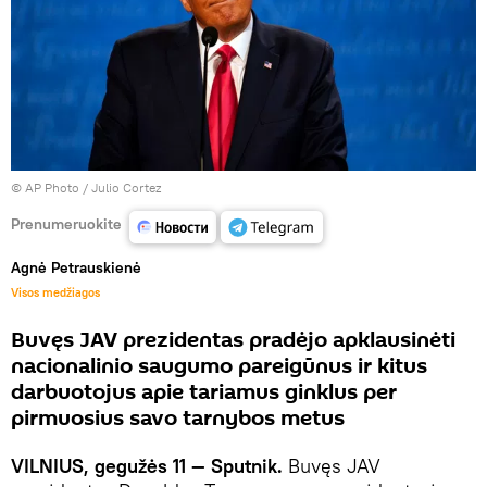
© AP Photo / Julio Cortez
Prenumeruokite
Agnė Petrauskienė
Visos medžiagos
Buvęs JAV prezidentas pradėjo apklausinėti
nacionalinio saugumo pareigūnus ir kitus
darbuotojus apie tariamus ginklus per
pirmuosius savo tarnybos metus
VILNIUS, gegužės 11 — Sputnik.
Buvęs JAV