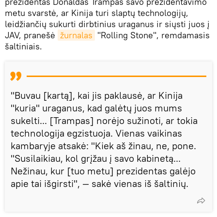
prezidentas Donaldas Trampas savo prezidentavimo
metu svarstė, ar Kinija turi slaptų technologijų,
leidžiančių sukurti dirbtinius uraganus ir siųsti juos į
JAV, pranešė
žurnalas
"Rolling Stone", remdamasis
šaltiniais.
"Buvau [kartą], kai jis paklausė, ar Kinija
"kuria" uraganus, kad galėtų juos mums
sukelti... [Trampas] norėjo sužinoti, ar tokia
technologija egzistuoja. Vienas vaikinas
kambaryje atsakė: "Kiek aš žinau, ne, pone.
"Susilaikiau, kol grįžau į savo kabinetą...
Nežinau, kur [tuo metu] prezidentas galėjo
apie tai išgirsti", — sakė vienas iš šaltinių.