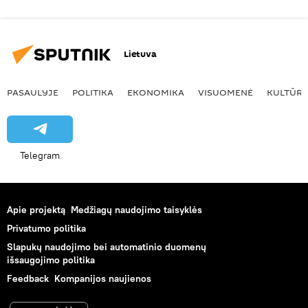
Lietuva
PASAULYJE
POLITIKA
EKONOMIKA
VISUOMENĖ
KULTŪR
Telegram
Apie projektą
Medžiagų naudojimo taisyklės
Privatumo politika
Slapukų naudojimo bei automatinio duomenų
išsaugojimo politika
Feedback
Kompanijos naujienos