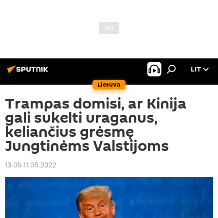
LIT
Lietuva
Trampas domisi, ar Kinija
gali sukelti uraganus,
keliančius grėsmę
Jungtinėms Valstijoms
13:05 11.05.2022