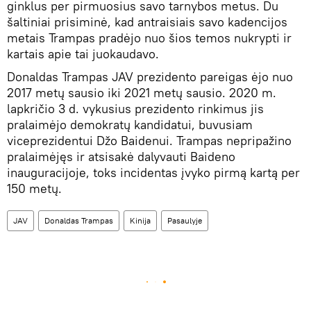
ginklus per pirmuosius savo tarnybos metus. Du
šaltiniai prisiminė, kad antraisiais savo kadencijos
metais Trampas pradėjo nuo šios temos nukrypti ir
kartais apie tai juokaudavo.
Donaldas Trampas JAV prezidento pareigas ėjo nuo
2017 metų sausio iki 2021 metų sausio. 2020 m.
lapkričio 3 d. vykusius prezidento rinkimus jis
pralaimėjo demokratų kandidatui, buvusiam
viceprezidentui Džo Baidenui. Trampas nepripažino
pralaimėjęs ir atsisakė dalyvauti Baideno
inauguracijoje, toks incidentas įvyko pirmą kartą per
150 metų.
JAV
Donaldas Trampas
Kinija
Pasaulyje