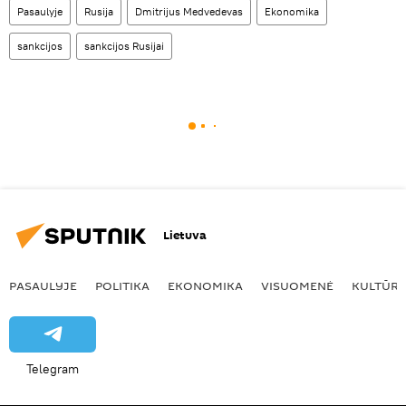
Pasaulyje
Rusija
Dmitrijus Medvedevas
Ekonomika
sankcijos
sankcijos Rusijai
Lietuva
PASAULYJE
POLITIKA
EKONOMIKA
VISUOMENĖ
KULTŪR
Telegram