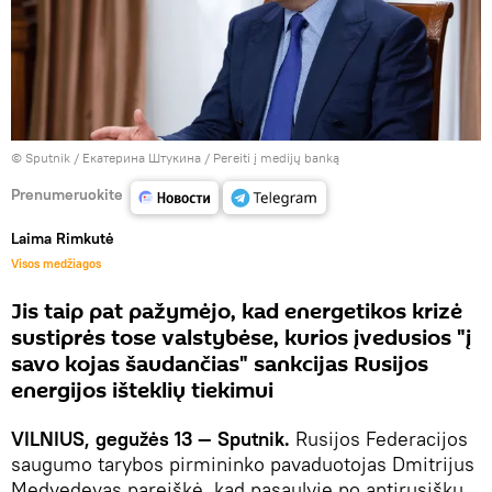
© Sputnik / Екатерина Штукина
/
Pereiti į medijų banką
Prenumeruokite
Laima Rimkutė
Visos medžiagos
Jis taip pat pažymėjo, kad energetikos krizė
sustiprės tose valstybėse, kurios įvedusios "į
savo kojas šaudančias" sankcijas Rusijos
energijos išteklių tiekimui
VILNIUS, gegužės 13 — Sputnik.
Rusijos Federacijos
saugumo tarybos pirmininko pavaduotojas Dmitrijus
Medvedevas pareiškė, kad pasaulyje po antirusiškų