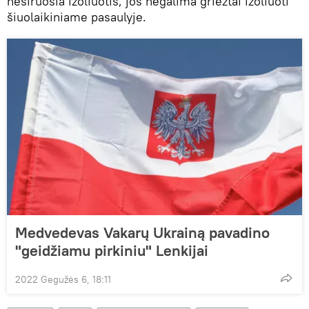
nesiruošia izoliuotis, jos negalima griežtai izoliuoti
šiuolaikiniame pasaulyje.
Medvedevas Vakarų Ukrainą pavadino
"geidžiamu pirkiniu" Lenkijai
2022 Gegužės 6, 18:11