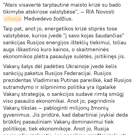
"Ateis visavertė tarptautinė maisto krizė su bado
tikimybe atskirose valstybėse", — RIA Novosti
cituoja
Medvedevo žodžius.
Taip pat, anot jo, energetikos krizė stiprės tose
valstybėse, kurios įvedė "į savo kojas šaudančias"
sankcijas Rusijos energijos išteklių tiekimui, toliau
augs iškastinio kuro kainos, o skaitmeninės
ekonomikos plėtra pasaulyje sulėtės, įsitikinęs jis.
Vakarų šalys dėl padėties Ukrainoje įvedė kelis
sankcijų paketus Rusijos Federacijai. Rusijos
prezidentas Vladimiras Putinas pareiškė, kad Rusijos
sutramdymo ir silpninimo politika yra ilgalaikė
Vakarų strategija, o sankcijos sudavė rimtą smūgį
viso pasaulio ekonomikai. Anot jo, pagrindinis
Vakarų tikslas — pabloginti milijonų žmonių
gyvenimus. Jis pridūrė, kad dabartiniai įvykiai deda
brūkšnį pasauliniam Vakarų dominavimui tiek
politikoje, tiek ekonomikoje. Anot jo, Rusija