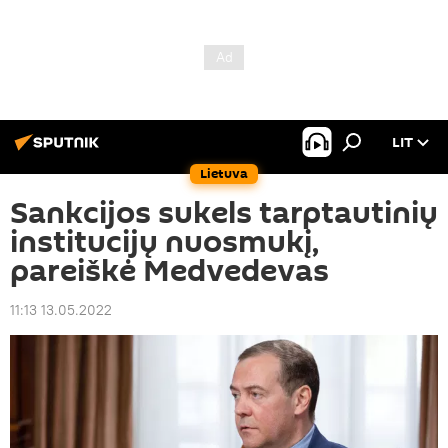
LIT
Lietuva
Sankcijos sukels tarptautinių
institucijų nuosmukį,
pareiškė Medvedevas
11:13 13.05.2022