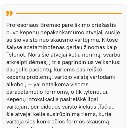
Profesoriaus Bremso pareiškimo priežastis
buvo kepenų nepakankamumo atvejai, susiję
su šio vaisto nuo skausmo vartojimu. Kitose
šalyse acetaminofenas geriau žinomas kaip
Tylenol. Nors šie atvejai kelia nerimą, svarbu
atkreipti dėmesį į tris pagrindinius veiksnius:
daugelis pacientų, kuriems pasireiškė
kepenų problemų, vartojo vaistą vartodami
alkoholį — yai netaikoma visoms
paracetamolio formoms, o tik tylenoliui.
Kepenų intoksikacija pasireiškė ilgai
vartojant per didelius vaisto kiekius .Tačiau
šie atvejai kelia susirūpinimą tiems, kurie
vartoja šios konkrečios formos skausmą