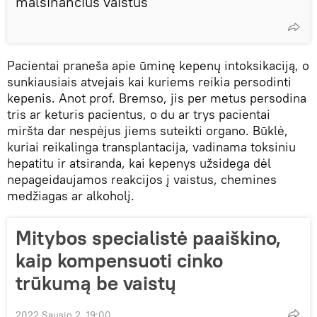
malšinančius vaistus
Pacientai praneša apie ūminę kepenų intoksikaciją, o
sunkiausiais atvejais kai kuriems reikia persodinti
kepenis. Anot prof. Bremso, jis per metus persodina
tris ar keturis pacientus, o du ar trys pacientai
miršta dar nespėjus jiems suteikti organo. Būklė,
kuriai reikalinga transplantacija, vadinama toksiniu
hepatitu ir atsiranda, kai kepenys užsidega dėl
nepageidaujamos reakcijos į vaistus, chemines
medžiagas ar alkoholį.
Mitybos specialistė paaiškino,
kaip kompensuoti cinko
trūkumą be vaistų
2022 Sausio 2, 19:00