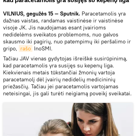
kad paracetamolis yra susijęs su kepenų liga
VILNIUS, gegužės 15 — Sputnik.
Paracetamolis yra
dažnas vaistas, randamas vaistinėse ir vaistinėse
visoje JK. Jis naudojamas esant įvairioms
nedidelėms sveikatos problemoms, nuo galvos
skausmo iki pagirių, nuo patempimų iki peršalimo ir
gripo,
rašo
InoSMI.
Tačiau JAV vienas gydytojas išreiškė susirūpinimą,
kad paracetamolis yra susijęs su kepenų liga.
Kiekvienais metais tūkstančiai žmonių vartoja
paracetamolį dėl įvairių nedidelių medicininių
priežasčių. Tačiau jei paracetamolis vartojamas
neteisingai, jis gali turėti neigiamą poveikį sveikatai.