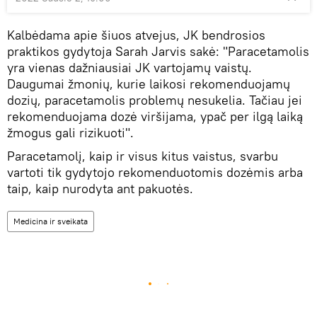
Kalbėdama apie šiuos atvejus, JK bendrosios
praktikos gydytoja Sarah Jarvis sakė: "Paracetamolis
yra vienas dažniausiai JK vartojamų vaistų.
Daugumai žmonių, kurie laikosi rekomenduojamų
dozių, paracetamolis problemų nesukelia. Tačiau jei
rekomenduojama dozė viršijama, ypač per ilgą laiką
žmogus gali rizikuoti".
Paracetamolį, kaip ir visus kitus vaistus, svarbu
vartoti tik gydytojo rekomenduotomis dozėmis arba
taip, kaip nurodyta ant pakuotės.
Medicina ir sveikata