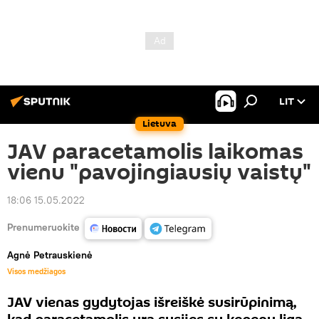
LIT
Lietuva
JAV paracetamolis laikomas
vienu "pavojingiausių vaistų"
18:06 15.05.2022
Prenumeruokite
Agnė Petrauskienė
Visos medžiagos
JAV vienas gydytojas išreiškė susirūpinimą,