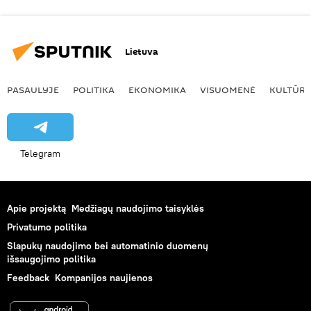
Lietuva
PASAULYJE
POLITIKA
EKONOMIKA
VISUOMENĖ
KULTŪR
Telegram
Apie projektą
Medžiagų naudojimo taisyklės
Privatumo politika
Slapukų naudojimo bei automatinio duomenų
išsaugojimo politika
Feedback
Kompanijos naujienos