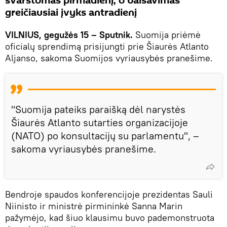
svarstomas pirmadienį, o balsavimas
greičiausiai įvyks antradienį
VILNIUS, gegužės 15 – Sputnik.
Suomija priėmė
oficialų sprendimą prisijungti prie Šiaurės Atlanto
Aljanso, sakoma Suomijos vyriausybės pranešime.
"Suomija pateiks paraišką dėl narystės
Šiaurės Atlanto sutarties organizacijoje
(NATO) po konsultacijų su parlamentu", –
sakoma vyriausybės pranešime.
Bendroje spaudos konferencijoje prezidentas Sauli
Niinisto ir ministrė pirmininkė Sanna Marin
pažymėjo, kad šiuo klausimu buvo pademonstruota