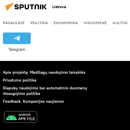
Lietuva
PASAULYJE
POLITIKA
EKONOMIKA
VISUOMENĖ
KULTŪR
Telegram
Apie projektą
Medžiagų naudojimo taisyklės
Privatumo politika
Slapukų naudojimo bei automatinio duomenų
išsaugojimo politika
Feedback
Kompanijos naujienos