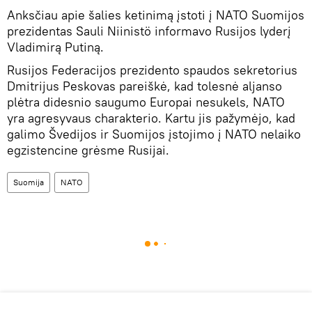
Anksčiau apie šalies ketinimą įstoti į NATO Suomijos
prezidentas Sauli Niinistö informavo Rusijos lyderį
Vladimirą Putiną.
Rusijos Federacijos prezidento spaudos sekretorius
Dmitrijus Peskovas pareiškė, kad tolesnė aljanso
plėtra didesnio saugumo Europai nesukels, NATO
yra agresyvaus charakterio. Kartu jis pažymėjo, kad
galimo Švedijos ir Suomijos įstojimo į NATO nelaiko
egzistencine grėsme Rusijai.
Suomija
NATO