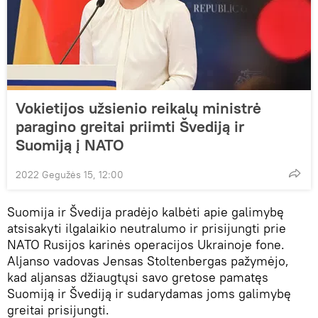
Vokietijos užsienio reikalų ministrė
paragino greitai priimti Švediją ir
Suomiją į NATO
2022 Gegužės 15, 12:00
Suomija ir Švedija pradėjo kalbėti apie galimybę
atsisakyti ilgalaikio neutralumo ir prisijungti prie
NATO Rusijos karinės operacijos Ukrainoje fone.
Aljanso vadovas Jensas Stoltenbergas pažymėjo,
kad aljansas džiaugtųsi savo gretose pamatęs
Suomiją ir Švediją ir sudarydamas joms galimybę
greitai prisijungti.