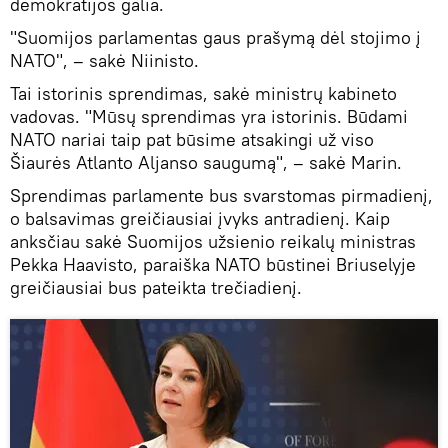
demokratijos galia.
"Suomijos parlamentas gaus prašymą dėl stojimo į
NATO", – sakė Niinisto.
Tai istorinis sprendimas, sakė ministrų kabineto
vadovas. "Mūsų sprendimas yra istorinis. Būdami
NATO nariai taip pat būsime atsakingi už viso
Šiaurės Atlanto Aljanso saugumą", – sakė Marin.
Sprendimas parlamente bus svarstomas pirmadienį,
o balsavimas greičiausiai įvyks antradienį. Kaip
anksčiau sakė Suomijos užsienio reikalų ministras
Pekka Haavisto, paraiška NATO būstinei Briuselyje
greičiausiai bus pateikta trečiadienį.