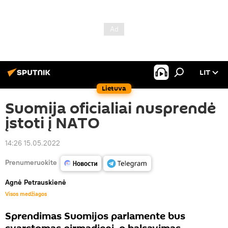
LIT
Lietuva
Suomija oficialiai nusprendė
įstoti į NATO
14:26 15.05.2022
Prenumeruokite
Agnė Petrauskienė
Visos medžiagos
Sprendimas Suomijos parlamente bus