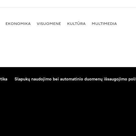
EKONOMIKA
VISUOMENĖ
KULTŪRA
MULTIMEDIA
tika
Slapukų naudojimo bei automatinio duomenų išsaugojimo poli