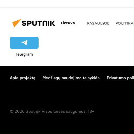
Lietuva
PASAULYJE
POLITIKA
Telegram
Apie projektą
Medžiagų naudojimo taisyklės
Privatumo poli
© 2026 Sputnik Visos teisės saugomos. 18+