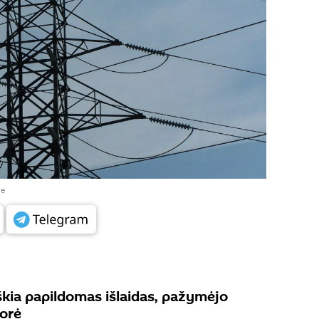
re
škia papildomas išlaidas, pažymėjo
torė