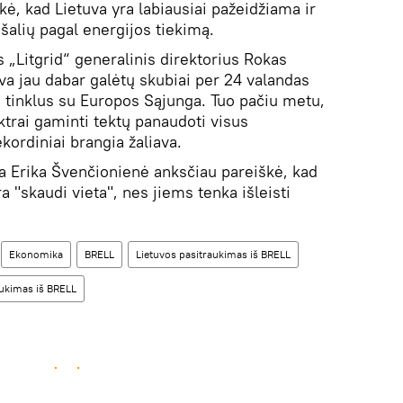
kė, kad Lietuva yra labiausiai pažeidžiama ir
s šalių pagal energijos tiekimą.
 „Litgrid“ generalinis direktorius Rokas
va jau dabar galėtų skubiai per 24 valandas
s tinklus su Europos Sąjunga. Tuo pačiu metu,
ktrai gaminti tektų panaudoti visus
kordiniai brangia žaliava.
a Erika Švenčionienė anksčiau pareiškė, kad
ra "skaudi vieta", nes jiems tenka išleisti
Ekonomika
BRELL
Lietuvos pasitraukimas iš BRELL
raukimas iš BRELL