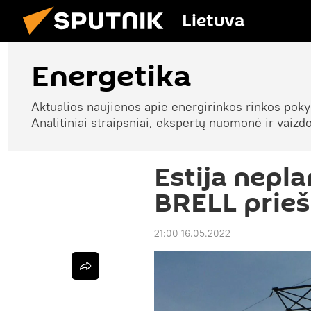
Lietuva
Energetika
Aktualios naujienos apie energirinkos rinkos pokyč
Analitiniai straipsniai, ekspertų nuomonė ir vaizdo
Estija nepla
BRELL priešl
21:00 16.05.2022