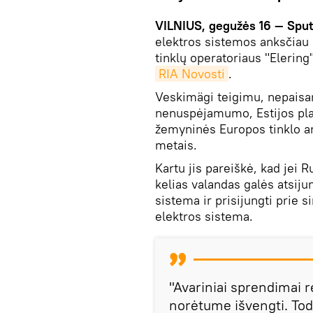
VILNIUS, gegužės 16 — Sput
elektros sistemos anksčiau 
tinklų operatoriaus "Elering
RIA Novosti
.
Veskimägi teigimu, nepaisan
nenuspėjamumo, Estijos plan
žemyninės Europos tinklo an
metais.
Kartu jis pareiškė, kad jei R
kelias valandas galės atsiju
sistema ir prisijungti prie
elektros sistema.
"Avariniai sprendimai r
norėtume išvengti. Todė