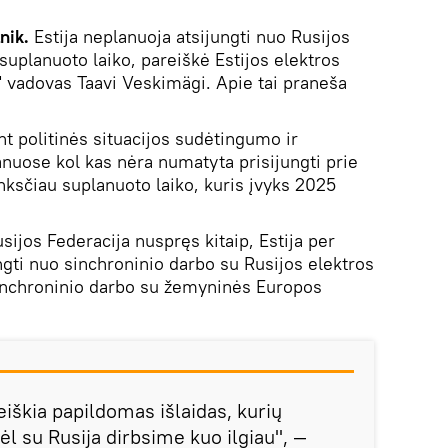
nik.
Estija neplanuoja atsijungti nuo Rusijos
suplanuoto laiko, pareiškė Estijos elektros
" vadovas Taavi Veskimägi. Apie tai praneša
t politinės situacijos sudėtingumo ir
uose kol kas nėra numatyta prisijungti prie
ksčiau suplanuoto laiko, kuris įvyks 2025
usijos Federacija nuspręs kitaip, Estija per
ngti nuo sinchroninio darbo su Rusijos elektros
 sinchroninio darbo su žemyninės Europos
eiškia papildomas išlaidas, kurių
l su Rusija dirbsime kuo ilgiau", —