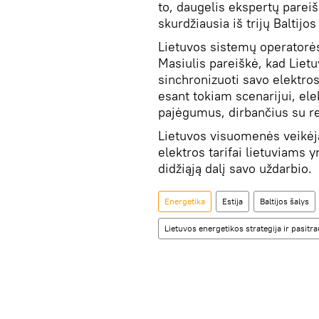
to, daugelis ekspertų pareiš
skurdžiausia iš trijų Baltijo
Lietuvos sistemų operatorės
Masiulis pareiškė, kad Lietu
sinchronizuoti savo elektro
esant tokiam scenarijui, ele
pajėgumus, dirbančius su re
Lietuvos visuomenės veikėj
elektros tarifai lietuviams y
didžiąją dalį savo uždarbio.
Energetika
Estija
Baltijos šalys
Lietuvos energetikos strategija ir pasit