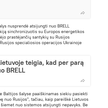
šalys nusprendė atsijungti nuo BRELL
nkiją sinchronizuotis su Europos energetikos
jo prastėjančių santykių su Rusijos
i Rusijos specialiosios operacijos Ukrainoje
ietuvoje teigia, kad per parą
nuo BRELL
se Baltijos šalyse paaiškinamas siekiu pasiekti
 nuo Rusijos", tačiau, kaip pareiškė Lietuvos
 šiemet nuo sistemos atsijungti nepavyks. Be