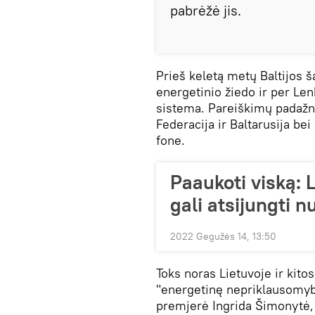
pabrėžė jis.
Prieš keletą metų Baltijos 
energetinio žiedo ir per Le
sistema. Pareiškimų padažnė
Federacija ir Baltarusija be
fone.
Paaukoti viską: L
gali atsijungti 
2022 Gegužės 14, 13:50
Toks noras Lietuvoje ir kito
"energetinę nepriklausomybę
premjerė Ingrida Šimonytė,