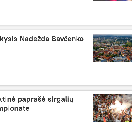
ankysis Nadežda Savčenko
ktinė paprašė sirgalių
empionate