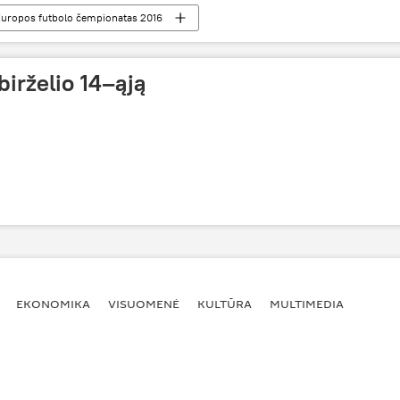
uropos futbolo čempionatas 2016
birželio 14–ąją
EKONOMIKA
VISUOMENĖ
KULTŪRA
MULTIMEDIA