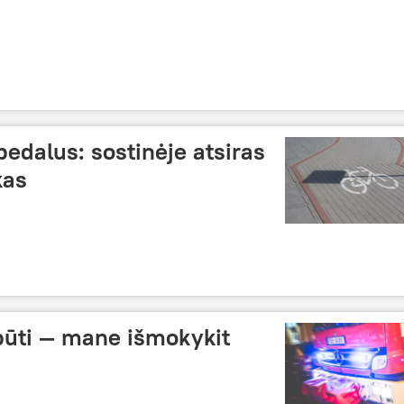
edalus: sostinėje atsiras
kas
būti — mane išmokykit