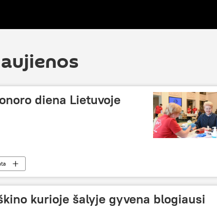
naujienos
onoro diena Lietuvoje
ata
škino kurioje šalyje gyvena blogiausi