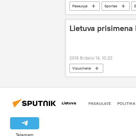
Pasaulyje
Sportas
E
Lietuva prisimena 
2016 Birželio 14, 10:22
Visuomenė
Lietuva
PASAULYJE
POLITIKA
Telegram