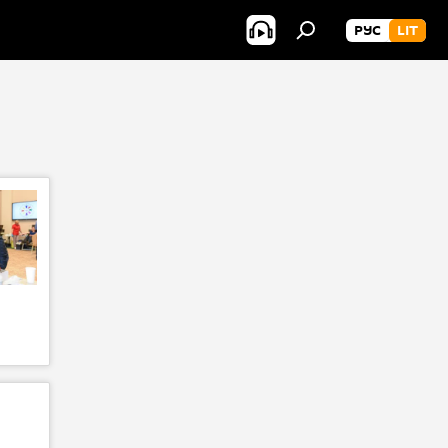
РУС
LIT