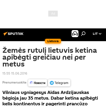
LIT
Lietuva
Žemės rutulį lietuvis ketina
apibėgti greičiau nei per
metus
15:55 15.06.2016
Prenumeruokite
Vilniaus ugniagesys Aidas Ardzijauskas
bėgioja jau 35 metus. Dabar ketina apibėgti
kelis kontinentus ir pagerinti prancūzo