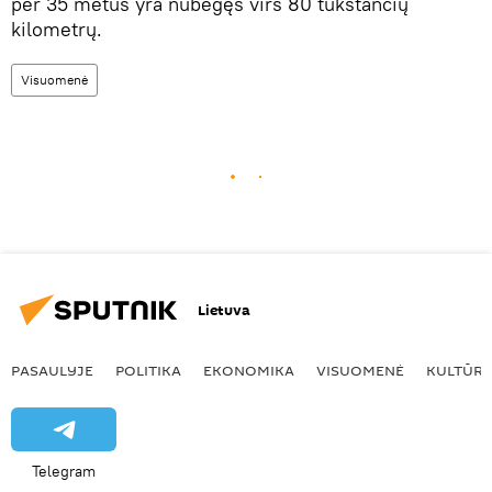
per 35 metus yra nubėgęs virš 80 tūkstančių
kilometrų.
Visuomenė
Lietuva
PASAULYJE
POLITIKA
EKONOMIKA
VISUOMENĖ
KULTŪR
Telegram