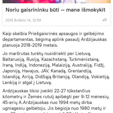
Noriu gaisrininku būti — mane išmokykit
2016 Birželio 14, 12:59
Kaip skelbia Priešgaisrinės apsaugos ir gelbėjimo
departamentas, bėgimą aplink pasaulį Ardzijauskas
planuoja 2018-2019 metais.
Jo maršrutas turėtų nusidriekti per Lietuvą,
Baltarusiją, Rusiją, Kazachstaną, Turkmėnistaną,
Iraną, Indiją, Indoneziją, Malaiziją, Australiją, Fidžį,
Japoniją, Havajus, JAV, Kanadą, Grenlandiją,
Islandiją, Airiją, Didžiąją Britaniją, Olandiją, Vokietiją,
Lenkiją ir atgal į Lietuvą.
Ardzijauskas tikisi įveikti 22-27 tūkstančius
kilometrų ir Žemės rutulį apibėgti per 9-12 mėnesių.
45-erių A.Ardzijauskas nuo 1994 metų dirba
ugniagesiu gelbėtoju. Jis bėgioja nuo 1980 metų ir