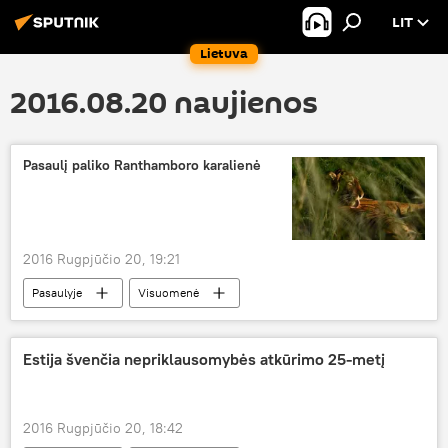
LIT
Lietuva
2016.08.20 naujienos
Pasaulį paliko Ranthamboro karalienė
2016 Rugpjūčio 20, 19:21
Pasaulyje
Visuomenė
Estija švenčia nepriklausomybės atkūrimo 25-metį
2016 Rugpjūčio 20, 18:42