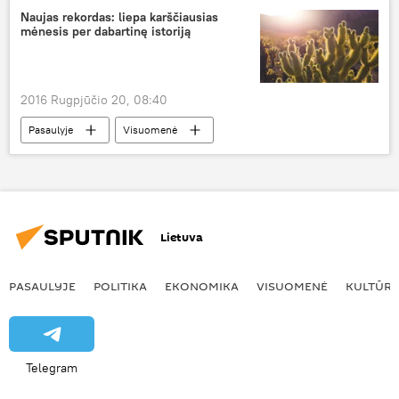
Naujas rekordas: liepa karščiausias
mėnesis per dabartinę istoriją
2016 Rugpjūčio 20, 08:40
Pasaulyje
Visuomenė
Lietuva
PASAULYJE
POLITIKA
EKONOMIKA
VISUOMENĖ
KULTŪR
Telegram