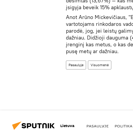
dešimtas (13,67%) — kas me
įsigyja beveik 15% apklaustų
Anot Arūno Mickevičiaus, "
vartotojams rinkodaros vado
parodė, jog, jei leistų gali
dažniau. Didžioji dauguma (
įrenginį kas metus, o kas d
pusę metų ar dažniau.
Pasaulyje
Visuomenė
Lietuva
PASAULYJE
POLITIKA