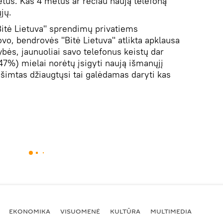
tus. Kas 4 metus ar rečiau naują telefoną
jų.
Bitė Lietuva" sprendimų privatiems
vo, bendrovės "Bitė Lietuva" atlikta apklausa
mybės, jaunuoliai savo telefonus keistų dar
47%) mielai norėtų įsigyti naują išmanųjį
ešimtas džiaugtųsi tai galėdamas daryti kas
EKONOMIKA
VISUOMENĖ
KULTŪRA
MULTIMEDIA