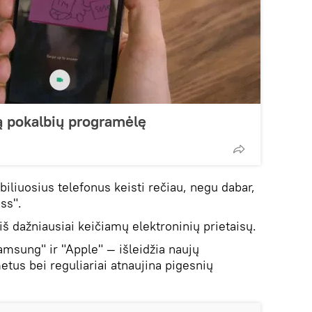
ą pokalbių programėlę
iliuosius telefonus keisti rečiau, negu dabar,
ss".
 iš dažniausiai keičiamų elektroninių prietaisų.
msung" ir "Apple" — išleidžia naujų
tus bei reguliariai atnaujina pigesnių