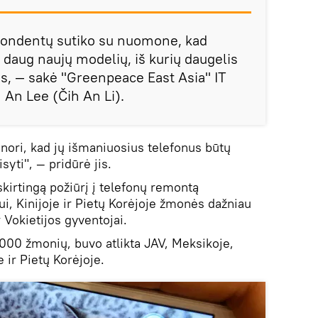
pondentų sutiko su nuomone, kad
r daug naujų modelių, iš kurių daugelis
us, — sakė "Greenpeace East Asia" IT
 An Lee (Čih An Li).
 nori, kad jų išmaniuosius telefonus būtų
isyti", — pridūrė jis.
skirtingą požiūrį į telefonų remontą
ui, Kinijoje ir Pietų Korėjoje žmonės dažniau
 Vokietijos gyventojai.
1000 žmonių, buvo atlikta JAV, Meksikoje,
e ir Pietų Korėjoje.