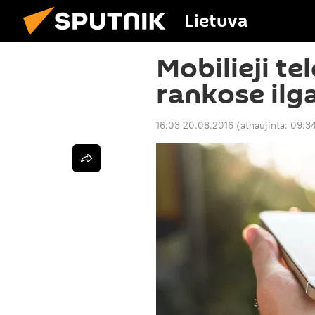
Lietuva
Mobilieji te
rankose ilg
16:03 20.08.2016
(atnaujinta:
09:34