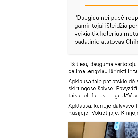
"Daugiau nei pusė res
gamintojai išleidžia pe
veikia tik kelerius met
padalinio atstovas Chih
"Iš tiesų dauguma vartotojų
galima lengviau išrinkti ir ta
Apklausa taip pat atskleidė 
skirtingose šalyse. Pavyzdži
taiso telefonus, negu JAV ar
Apklausa, kurioje dalyvavo 
Rusijoje, Vokietijoje, Kinijoj