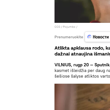
CC0
/
Picjumbo
/
Prenumeruokite
Atlikta apklausa rodo, 
dažnai atnaujina išmani
VILNIUS, rugp 20 — Sputnik
kasmet išleidžia per daug 
šešiose šalyse atliktos varto