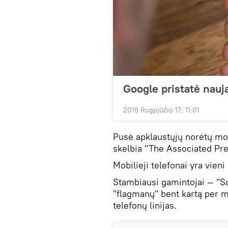
Google pristatė nauj
2016 Rugpjūčio 17, 11:01
Pusė apklaustųjų norėtų mob
skelbia "The Associated Pre
Mobilieji telefonai yra vieni
Stambiausi gamintojai — "Sa
"flagmanų" bent kartą per me
telefonų linijas.