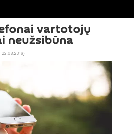
lefonai vartotojų
ai neužsibūna
 22.08.2016
)