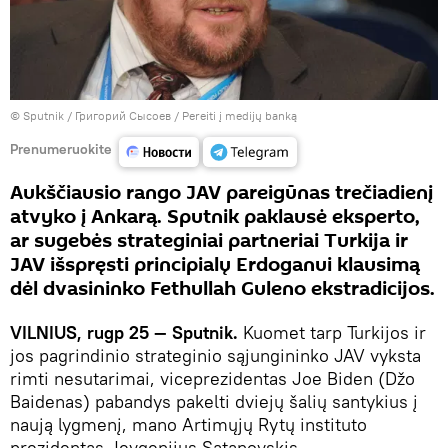
© Sputnik / Григорий Сысоев
/
Pereiti į medijų banką
Prenumeruokite
Aukščiausio rango JAV pareigūnas trečiadienį
atvyko į Ankarą. Sputnik paklausė eksperto,
ar sugebės strateginiai partneriai Turkija ir
JAV išspręsti principialų Erdoganui klausimą
dėl dvasininko Fethullah Guleno ekstradicijos.
VILNIUS, rugp 25 — Sputnik.
Kuomet tarp Turkijos ir
jos pagrindinio strateginio sąjungininko JAV vyksta
rimti nesutarimai, viceprezidentas Joe Biden (Džo
Baidenas) pabandys pakelti dviejų šalių santykius į
naują lygmenį, mano Artimųjų Rytų instituto
prezidentas Jevgenijus Satanovskis.