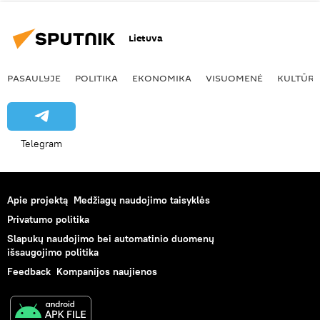
Lietuva
PASAULYJE
POLITIKA
EKONOMIKA
VISUOMENĖ
KULTŪR
Telegram
Apie projektą
Medžiagų naudojimo taisyklės
Privatumo politika
Slapukų naudojimo bei automatinio duomenų
išsaugojimo politika
Feedback
Kompanijos naujienos