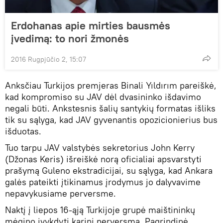
Erdohanas apie mirties bausmės
įvedimą: to nori žmonės
2016 Rugpjūčio 2, 15:07
Anksčiau Turkijos premjeras Binali Yıldırım pareiškė,
kad kompromiso su JAV dėl dvasininko išdavimo
negali būti. Ankstesnis šalių santykių formatas išliks
tik su sąlyga, kad JAV gyvenantis opozicionierius bus
išduotas.
Tuo tarpu JAV valstybės sekretorius John Kerry
(Džonas Keris) išreiškė norą oficialiai apsvarstyti
prašymą Guleno ekstradicijai, su sąlyga, kad Ankara
galės pateikti įtikinamus įrodymus jo dalyvavime
nepavykusiame perversme.
Naktį į liepos 16-ąją Turkijoje grupė maištininkų
mėgino įvykdyti karinį perversmą. Pagrindinė