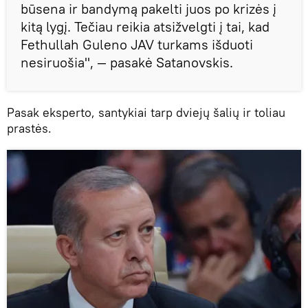
būsena ir bandymą pakelti juos po krizės į
kitą lygį. Tečiau reikia atsižvelgti į tai, kad
Fethullah Guleno JAV turkams išduoti
nesiruošia", — pasakė Satanovskis.
Pasak eksperto, santykiai tarp dviejų šalių ir toliau
prastės.