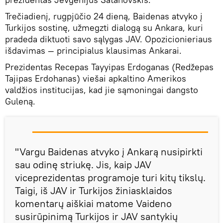
Trečiadienį, rugpjūčio 24 dieną, Baidenas atvyko į
Turkijos sostinę, užmegzti dialogą su Ankara, kuri
pradeda diktuoti savo sąlygas JAV. Opozicionieriaus
išdavimas — principialus klausimas Ankarai.
Prezidentas Recepas Tayyipas Erdoganas (Redžepas
Tajipas Erdohanas) viešai apkaltino Amerikos
valdžios institucijas, kad jie sąmoningai dangsto
Guleną.
"Vargu Baidenas atvyko į Ankarą nusipirkti
sau odinę striukę. Jis, kaip JAV
viceprezidentas programoje turi kitų tikslų.
Taigi, iš JAV ir Turkijos žiniasklaidos
komentarų aiškiai matome Vaideno
susirūpinimą Turkijos ir JAV santykių