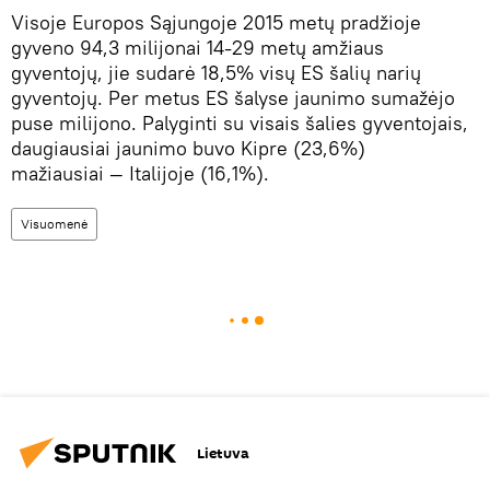
Visoje Europos Sąjungoje 2015 metų pradžioje
gyveno 94,3 milijonai 14-29 metų amžiaus
gyventojų, jie sudarė 18,5% visų ES šalių narių
gyventojų. Per metus ES šalyse jaunimo sumažėjo
puse milijono. Palyginti su visais šalies gyventojais,
daugiausiai jaunimo buvo Kipre (23,6%)
mažiausiai — Italijoje (16,1%).
Visuomenė
Lietuva