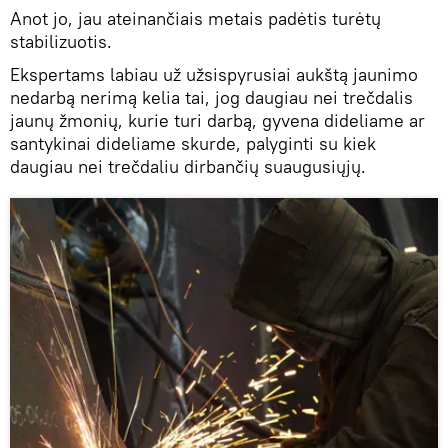
Anot jo, jau ateinančiais metais padėtis turėtų
stabilizuotis.
Ekspertams labiau už užsispyrusiai aukštą jaunimo
nedarbą nerimą kelia tai, jog daugiau nei trečdalis
jaunų žmonių, kurie turi darbą, gyvena dideliame ar
santykinai dideliame skurde, palyginti su kiek
daugiau nei trečdaliu dirbančių suaugusiųjų.