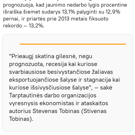
prognozuoja, kad jaunimo nedarbo lygis procentine
išraiška šiemet sudarys 13,1% palyginti su 12,9%
pernai, ir priartės prie 2013 metais fiksuoto
rekordo — 13,2%.
"Prieaugį skatina gilesnė, negu
prognozuota, recesija kai kuriose
svarbiausiose besivystančiose žaliavas
eksportuojančiose šalyse ir stagnacija kai
kuriose išsivysčiusiose šalyse", — sakė
Tarptautinės darbo organizacijos
vyresnysis ekonomistas ir ataskaitos
autorius Stevenas Tobinas (Stivenas
Tobinas).