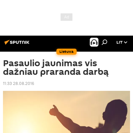
LIT
Lietuva
Pasaulio jaunimas vis
dažniau praranda darbą
11:33 28.08.2016