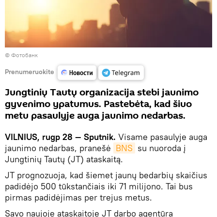
© Фотобанк
Prenumeruokite
Jungtinių Tautų organizacija stebi jaunimo
gyvenimo ypatumus. Pastebėta, kad šiuo
metu pasaulyje auga jaunimo nedarbas.
VILNIUS, rugp 28 — Sputnik.
Visame pasaulyje auga
jaunimo nedarbas, pranešė
BNS
su nuoroda į
Jungtinių Tautų (JT) ataskaitą.
JT prognozuoja, kad šiemet jaunų bedarbių skaičius
padidėjo 500 tūkstančiais iki 71 milijono. Tai bus
pirmas padidėjimas per trejus metus.
Savo naujoje ataskaitoje JT darbo agentūra