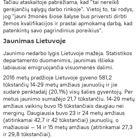
Tačiau ataskaitoje pabrėžiama, kad "tai nereikš
gerėjančių sąlygų darbo rinkoje". Vietoj to, tai rodys,
jog "jauni žmonės šiose šalyse bus priversti dirbti
žemos kvalifikacijos ir prastai apmokamą darbą, kad
patenkintų savo pagrindinius poreikius".
Jaunimas Lietuvoje
Jaunimo nedarbo lygis Lietuvoje mažėja. Statistikos
departamento duomenimis, jaunimas išlieka
labiausiai emigruojančia visuomenės dalimi.
2016 metų pradžioje Lietuvoje gyveno 581,2
tūkstančių 14-29 metų amžiaus jaunuolių ir jie
sudarė penktadalį (20,1%) visų šalies gyventojų. Per
metus jaunimo sumažėjo 21,7 tūkstančiu. 14-29 metų
amžiaus vaikinų buvo 15 tūkstančiais daugiau nei
merginų. Daugiausia buvo 23 ir 24 metų amžiaus
(atitinkamai 42,7 ir 42 tūkstančiai) jaunuolių, o
mažiausiai — 14 ir 15 metų amžiaus (atitinkamai 27,3
ir 29,8 tūkstančiai).