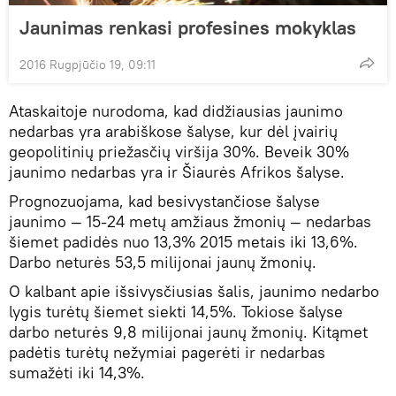
Jaunimas renkasi profesines mokyklas
2016 Rugpjūčio 19, 09:11
Ataskaitoje nurodoma, kad didžiausias jaunimo
nedarbas yra arabiškose šalyse, kur dėl įvairių
geopolitinių priežasčių viršija 30%. Beveik 30%
jaunimo nedarbas yra ir Šiaurės Afrikos šalyse.
Prognozuojama, kad besivystančiose šalyse
jaunimo — 15-24 metų amžiaus žmonių — nedarbas
šiemet padidės nuo 13,3% 2015 metais iki 13,6%.
Darbo neturės 53,5 milijonai jaunų žmonių.
O kalbant apie išsivysčiusias šalis, jaunimo nedarbo
lygis turėtų šiemet siekti 14,5%. Tokiose šalyse
darbo neturės 9,8 milijonai jaunų žmonių. Kitąmet
padėtis turėtų nežymiai pagerėti ir nedarbas
sumažėti iki 14,3%.