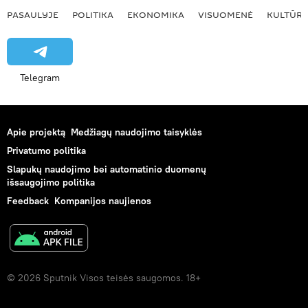
PASAULYJE
POLITIKA
EKONOMIKA
VISUOMENĖ
KULTŪR
Telegram
Apie projektą
Medžiagų naudojimo taisyklės
Privatumo politika
Slapukų naudojimo bei automatinio duomenų
išsaugojimo politika
Feedback
Kompanijos naujienos
© 2026 Sputnik Visos teisės saugomos. 18+