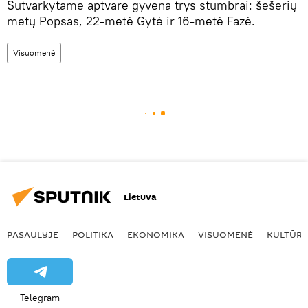
Sutvarkytame aptvare gyvena trys stumbrai: šešerių
metų Popsas, 22-metė Gytė ir 16-metė Fazė.
Visuomenė
Lietuva
PASAULYJE
POLITIKA
EKONOMIKA
VISUOMENĖ
KULTŪR
Telegram