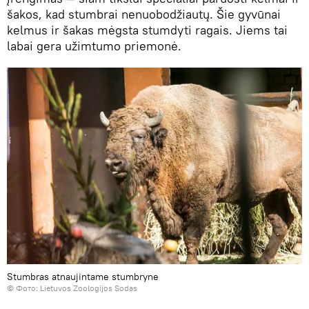
šakos, kad stumbrai nenuobodžiautų. Šie gyvūnai
kelmus ir šakas mėgsta stumdyti ragais. Jiems tai
labai gera užimtumo priemonė.
Stumbras atnaujintame stumbryne
©
Фото: Lietuvos Zoologijos Sodas