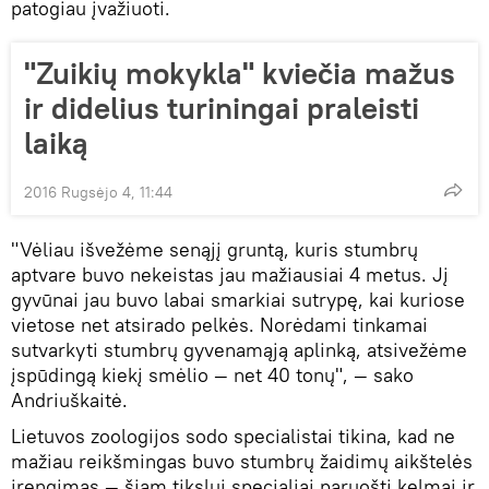
patogiau įvažiuoti.
"Zuikių mokykla" kviečia mažus
ir didelius turiningai praleisti
laiką
2016 Rugsėjo 4, 11:44
"Vėliau išvežėme senąjį gruntą, kuris stumbrų
aptvare buvo nekeistas jau mažiausiai 4 metus. Jį
gyvūnai jau buvo labai smarkiai sutrypę, kai kuriose
vietose net atsirado pelkės. Norėdami tinkamai
sutvarkyti stumbrų gyvenamąją aplinką, atsivežėme
įspūdingą kiekį smėlio — net 40 tonų", — sako
Andriuškaitė.
Lietuvos zoologijos sodo specialistai tikina, kad ne
mažiau reikšmingas buvo stumbrų žaidimų aikštelės
įrengimas — šiam tikslui specialiai paruošti kelmai ir