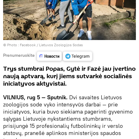
© Photo :
Facebook / Lietuvos Zoologijos Sodas
Prenumeruokite
Trys stumbrai Popas, Gytė ir Fazė jau įvertino
naują aptvarą, kurį jiems sutvarkė socialinės
iniciatyvos aktyvistai.
VILNIUS, rug 5 — Sputnik.
Dvi savaites Lietuvos
zoologijos sode vyko intensyvūs darbai — prie
iniciatyvos, kuria buvo siekiama pagerinti gyvenimo
sąlygas Lietuvoje nykstantiems stumbrams,
prisijungė 15 profesionalių futbolininkų ir verslo
atstovų, pranešė aplinkos ministerijos spaudos