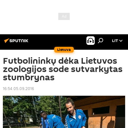
LIT
Lietuva
Futbolininkų dėka Lietuvos
zoologijos sode sutvarkytas
stumbrynas
16:54 05.09.2016