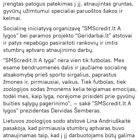
įrengtas patogus patekimas į jį, atnaujintas gruntas,
gyvūnų užimtumui specialiai paruoštos šakos ir
kelmai.
Socialinę iniciatyvą organizavę "SMScredit.lt A
lygos" bei paramos projekto "Geridarbai.lt" atstovai
ir patys nepabūgo pasiraitoti rankovių ir imtis
stumbrų aptvaro atnaujinimo darbų.
"SMScredit.lt A lyga" nėra vien tik futbolas. Mes
esame bendruomenės dalis ir jaučiame socialinę
atsakomybę prieš sporto sirgalius, paprastus
žmones ir, pirmiausiai, vaikus. Tiek futbolas, tiek
zoologijos sodas žmonėms kelia teigiamas emocijas,
todėl mes, kaip lyga, norėjome prisidėti prie gyvūnų
buities sąlygų pagerinimo", — sakė "SMScredit.lt A
lygos" prezidentas Deividas Šemberas.
Lietuvos zoologijos sodo atstovė Lina Andriuškaitė
pasakoja, kad pirmiausia stumbrų aptvaras buvo
atnaujinamas taip, kad į jį darbuotojams būtų galima