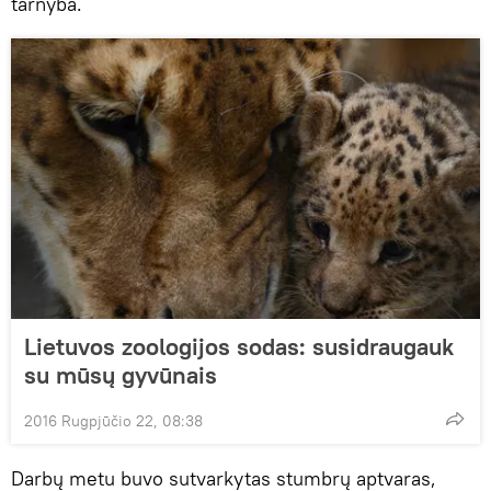
tarnyba.
Lietuvos zoologijos sodas: susidraugauk
su mūsų gyvūnais
2016 Rugpjūčio 22, 08:38
Darbų metu buvo sutvarkytas stumbrų aptvaras,