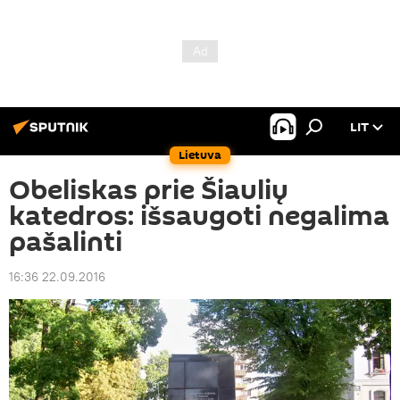
LIT
Lietuva
Obeliskas prie Šiaulių
katedros: išsaugoti negalima
pašalinti
16:36 22.09.2016