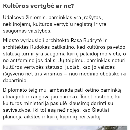
Kultūros vertybė ar ne?
Udalcovo žiniomis, paminklas yra įrašytas į
nekilnojamų kultūros vertybių registrą ir yra
saugomas valstybės.
Miesto vyriausioji architektė Rasa Budrytė ir
architektas Rudokas patikslino, kad kultūros paveldo
statusą turi ir yra saugoma karių palaidojimo vieta, o
ne antžeminė jos dalis. Jų teigimu, paminklas neturi
kultūros vertybės statuso, juolab, kad jo vaizdas
išgyveno net tris virsmus — nuo medinio obelisko iki
dabartinio.
Diplomato teigimu, ambasada pati ketino paminklą
atnaujinti ir rangovą jau parinko. Todėl nustebo, kai
kultūros ministerija pasiūlė klausimą derinti su
savivaldybe. Iki tol esą nežinojęs, kad Šiauliai
planuoja aikštės ir karių kapinių pertvarką.