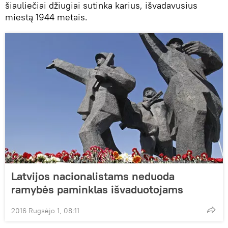
šiauliečiai džiugiai sutinka karius, išvadavusius
miestą 1944 metais.
Latvijos nacionalistams neduoda
ramybės paminklas išvaduotojams
2016 Rugsėjo 1, 08:11