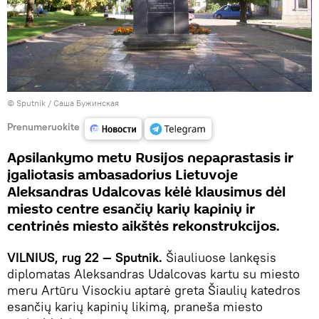
© Sputnik / Саша Бужинская
Prenumeruokite
Apsilankymo metu Rusijos nepaprastasis ir
įgaliotasis ambasadorius Lietuvoje
Aleksandras Udalcovas kėlė klausimus dėl
miesto centre esančių karių kapinių ir
centrinės miesto aikštės rekonstrukcijos.
VILNIUS, rug 22 — Sputnik.
Šiauliuose lankęsis
diplomatas Aleksandras Udalcovas kartu su miesto
meru Artūru Visockiu aptarė greta Šiaulių katedros
esančių karių kapinių likimą, praneša miesto