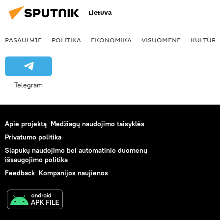
Lietuva
PASAULYJE
POLITIKA
EKONOMIKA
VISUOMENĖ
KULTŪR
Telegram
Apie projektą
Medžiagų naudojimo taisyklės
Privatumo politika
Slapukų naudojimo bei automatinio duomenų
išsaugojimo politika
Feedback
Kompanijos naujienos