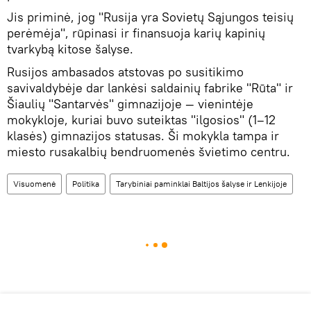
Jis priminė, jog "Rusija yra Sovietų Sąjungos teisių
perėmėja", rūpinasi ir finansuoja karių kapinių
tvarkybą kitose šalyse.
Rusijos ambasados atstovas po susitikimo
savivaldybėje dar lankėsi saldainių fabrike "Rūta" ir
Šiaulių "Santarvės" gimnazijoje — vienintėje
mokykloje, kuriai buvo suteiktas "ilgosios" (1–12
klasės) gimnazijos statusas. Ši mokykla tampa ir
miesto rusakalbių bendruomenės švietimo centru.
Visuomenė
Politika
Tarybiniai paminklai Baltijos šalyse ir Lenkijoje