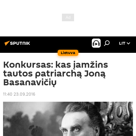
LIT
Lietuva
Konkursas: kas įamžins
tautos patriarchą Joną
Basanavičių
11:40 23.09.2016