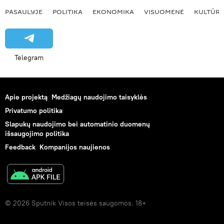
PASAULYJE
POLITIKA
EKONOMIKA
VISUOMENĖ
KULTŪR
Telegram
Apie projektą
Medžiagų naudojimo taisyklės
Privatumo politika
Slapukų naudojimo bei automatinio duomenų
išsaugojimo politika
Feedback
Kompanijos naujienos
© 2026 Sputnik Visos teisės saugomos. 18+