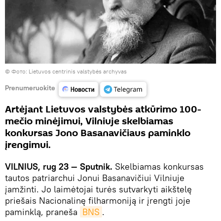
© Фото: Lietuvos centrinis valstybės archyvas
Prenumeruokite
Artėjant Lietuvos valstybės atkūrimo 100-
mečio minėjimui, Vilniuje skelbiamas
konkursas Jono Basanavičiaus paminklo
įrengimui.
VILNIUS, rug 23 — Sputnik.
Skelbiamas konkursas
tautos patriarchui Jonui Basanavičiui Vilniuje
įamžinti. Jo laimėtojai turės sutvarkyti aikštelę
priešais Nacionalinę filharmoniją ir įrengti joje
paminklą, praneša
BNS
.