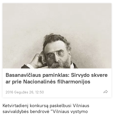
Basanavičiaus paminklas: Sirvydo skvere
ar prie Nacionalinės filharmonijos
2016 Gegužės 26, 12:50
Ketvirtadienį konkursą paskelbusi Vilniaus
savivaldybės bendrovė "Vilniaus vystymo