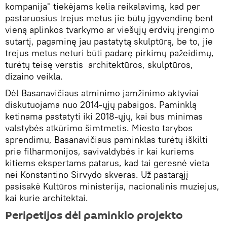
kompanija" tiekėjams kelia reikalavimą, kad per
pastaruosius trejus metus jie būtų įgyvendinę bent
vieną aplinkos tvarkymo ar viešųjų erdvių įrengimo
sutartį, pagaminę jau pastatytą skulptūrą, be to, jie
trejus metus neturi būti padarę pirkimų pažeidimų,
turėtų teisę verstis architektūros, skulptūros,
dizaino veikla.
Dėl Basanavičiaus atminimo įamžinimo aktyviai
diskutuojama nuo 2014-ųjų pabaigos. Paminklą
ketinama pastatyti iki 2018-ųjų, kai bus minimas
valstybės atkūrimo šimtmetis. Miesto tarybos
sprendimu, Basanavičiaus paminklas turėtų iškilti
prie filharmonijos, savivaldybės ir kai kuriems
kitiems ekspertams patarus, kad tai geresnė vieta
nei Konstantino Sirvydo skveras. Už pastarąjį
pasisakė Kultūros ministerija, nacionalinis muziejus,
kai kurie architektai.
Peripetijos dėl paminklo projekto