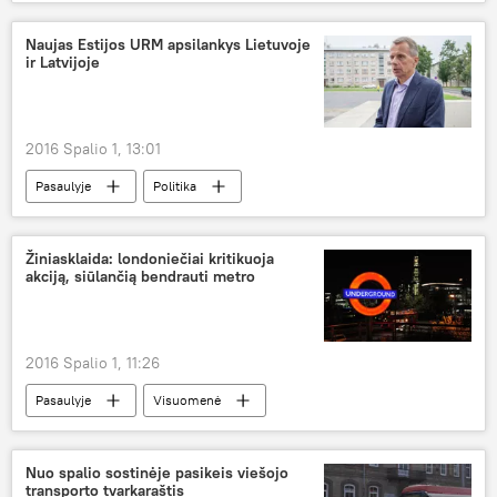
Naujas Estijos URM apsilankys Lietuvoje
ir Latvijoje
2016 Spalio 1, 13:01
Pasaulyje
Politika
Žiniasklaida: londoniečiai kritikuoja
akciją, siūlančią bendrauti metro
2016 Spalio 1, 11:26
Pasaulyje
Visuomenė
Nuo spalio sostinėje pasikeis viešojo
transporto tvarkaraštis