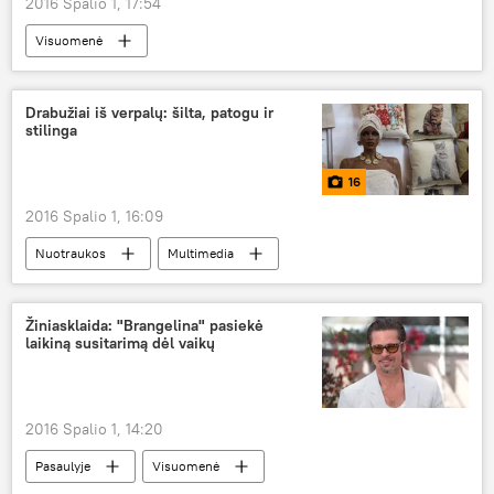
2016 Spalio 1, 17:54
Visuomenė
Drabužiai iš verpalų: šilta, patogu ir
stilinga
16
2016 Spalio 1, 16:09
Nuotraukos
Multimedia
Yra ką pamatyti: parodos Lietuvoje
Žiniasklaida: "Brangelina" pasiekė
laikiną susitarimą dėl vaikų
2016 Spalio 1, 14:20
Pasaulyje
Visuomenė