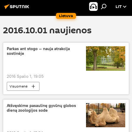
LIT
Lietuva
2016.10.01 naujienos
Parkas ant stogo — nauja atrakcija
sostinėje
2016 Spalio 1, 19:05
Visuomenė
Atšvęskime pasaulinę gyvūnų globos
dieną zoologijos sode