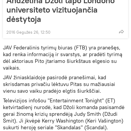
Andželina Džoli tapo Londono
universiteto vizituojančia
dėstytoja
2016 Gegužės 26, 12:50
JAV Federalinis tyrimų biuras (FTB) yra pranešęs,
kad renka informaciją ir svarstys, ar pradėti tyrimą
dėl aktoriaus Pito įtariamo šiurkštaus elgesio su
vaikais.
JAV žiniasklaidoje pasirodė pranešimai, kad
skrisdamas privačiu lėktuvu Pitas su mažiausiai
vienu savo vaiku pradėjo elgtis šiurkščiai.
Televizijos infošou "Entertainment Tonight" (ET)
ketvirtadienį nurodė, kad Džoli komanda pasisamdė
gerai žinomą krizių sprendėją Judy Smith (Džudi
Smit). Ji įkvėpė Kerry Washington (Keri Vašington)
sukurti heroję seriale "Skandalas" (Scandal).