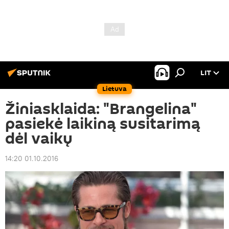
LIT
Lietuva
Žiniasklaida: "Brangelina"
pasiekė laikiną susitarimą
dėl vaikų
14:20 01.10.2016