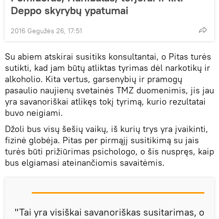
Deppo skyrybų ypatumai
2016 Gegužės 26, 17:51
Su abiem atskirai susitiks konsultantai, o Pitas turės
sutikti, kad jam būtų atliktas tyrimas dėl narkotikų ir
alkoholio. Kita vertus, garsenybių ir pramogų
pasaulio naujienų svetainės TMZ duomenimis, jis jau
yra savanoriškai atlikęs tokį tyrimą, kurio rezultatai
buvo neigiami.
Džoli bus visų šešių vaikų, iš kurių trys yra įvaikinti,
fizinė globėja. Pitas per pirmąjį susitikimą su jais
turės būti prižiūrimas psichologo, o šis nuspręs, kaip
bus elgiamasi ateinančiomis savaitėmis.
"Tai yra visiškai savanoriškas susitarimas, o