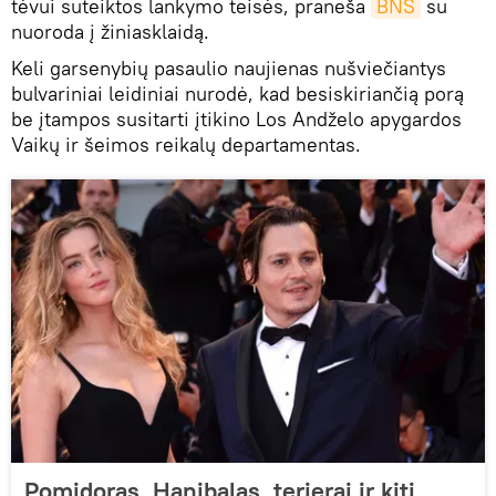
tėvui suteiktos lankymo teisės, praneša
BNS
su
nuoroda į žiniasklaidą.
Keli garsenybių pasaulio naujienas nušviečiantys
bulvariniai leidiniai nurodė, kad besiskiriančią porą
be įtampos susitarti įtikino Los Andželo apygardos
Vaikų ir šeimos reikalų departamentas.
Pomidoras, Hanibalas, terjerai ir kiti