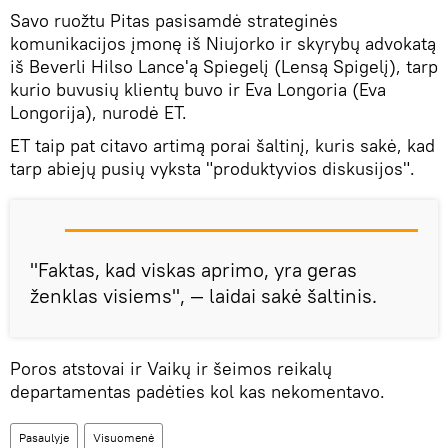
Savo ruožtu Pitas pasisamdė strateginės
komunikacijos įmonę iš Niujorko ir skyrybų advokatą
iš Beverli Hilso Lance'ą Spiegelį (Lensą Spigelį), tarp
kurio buvusių klientų buvo ir Eva Longoria (Eva
Longorija), nurodė ET.
ET taip pat citavo artimą porai šaltinį, kuris sakė, kad
tarp abiejų pusių vyksta "produktyvios diskusijos".
"Faktas, kad viskas aprimo, yra geras
ženklas visiems", — laidai sakė šaltinis.
Poros atstovai ir Vaikų ir šeimos reikalų
departamentas padėties kol kas nekomentavo.
Pasaulyje
Visuomenė