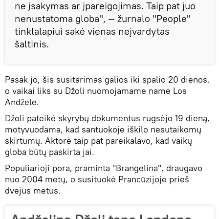
ne įsakymas ar įpareigojimas. Taip pat juo
nenustatoma globa", — žurnalo "People"
tinklalapiui sakė vienas neįvardytas
šaltinis.
Pasak jo, šis susitarimas galios iki spalio 20 dienos,
o vaikai liks su Džoli nuomojamame name Los
Andžele.
Džoli pateikė skyrybų dokumentus rugsėjo 19 dieną,
motyvuodama, kad santuokoje iškilo nesutaikomų
skirtumų. Aktorė taip pat pareikalavo, kad vaikų
globa būtų paskirta jai.
Populiarioji pora, praminta "Brangelina", draugavo
nuo 2004 metų, o susituokė Prancūzijoje prieš
dvejus metus.