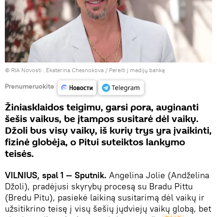
© RIA Novosti . Ekaterina Chesnokova
/
Pereiti į medijų banką
Prenumeruokite
Žiniasklaidos teigimu, garsi pora, auginanti
šešis vaikus, be įtampos susitarė dėl vaikų.
Džoli bus visų vaikų, iš kurių trys yra įvaikinti,
fizinė globėja, o Pitui suteiktos lankymo
teisės.
VILNIUS, spal 1 — Sputnik.
Angelina Jolie (Andželina
Džoli), pradėjusi skyrybų procesą su Bradu Pittu
(Bredu Pitu), pasiekė laikiną susitarimą dėl vaikų ir
užsitikrino teisę į visų šešių jųdviejų vaikų globą, bet