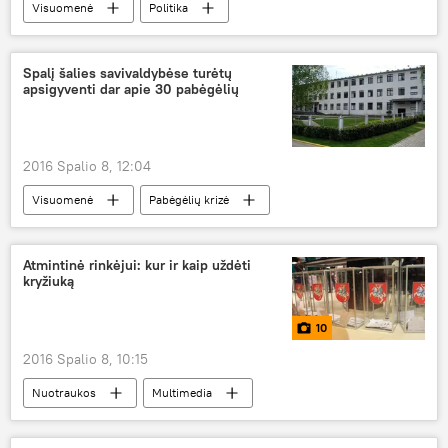
Visuomenė
Politika
Permainų kupinas ruduo: Seimo rinkimai — 2016
Spalį šalies savivaldybėse turėtų
apsigyventi dar apie 30 pabėgėlių
2016 Spalio 8, 12:04
Visuomenė
Pabėgėlių krizė
Atmintinė rinkėjui: kur ir kaip uždėti
kryžiuką
10
2016 Spalio 8, 10:15
Nuotraukos
Multimedia
Permainų kupinas ruduo: Seimo rinkimai — 2016