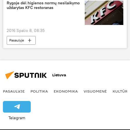
Rygoje dėl higienos normų nesilaikymo
uždarytas KFC restoranas
2016 Spalio 8, 08:35
Pasaulyje
Lietuva
PASAULYJE
POLITIKA
EKONOMIKA
VISUOMENĖ
KULTŪR
Telegram