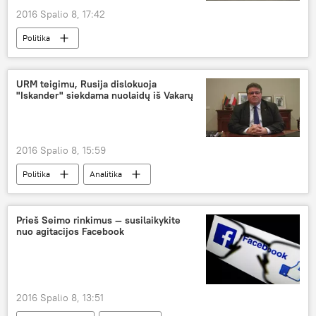
2016 Spalio 8, 17:42
Politika
Permainų kupinas ruduo: Seimo rinkimai — 2016
URM teigimu, Rusija dislokuoja
"Iskander" siekdama nuolaidų iš Vakarų
2016 Spalio 8, 15:59
Politika
Analitika
Prieš Seimo rinkimus — susilaikykite
nuo agitacijos Facebook
2016 Spalio 8, 13:51