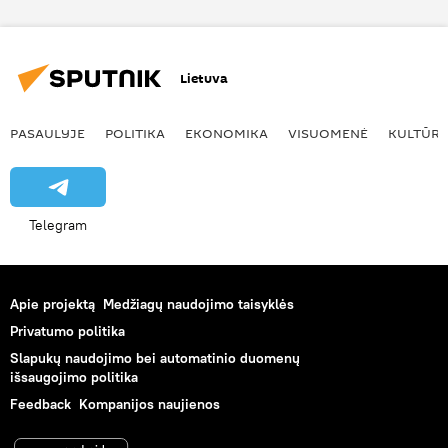
Lietuva
PASAULYJE
POLITIKA
EKONOMIKA
VISUOMENĖ
KULTŪR
Telegram
Apie projektą
Medžiagų naudojimo taisyklės
Privatumo politika
Slapukų naudojimo bei automatinio duomenų
išsaugojimo politika
Feedback
Kompanijos naujienos