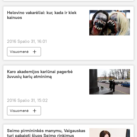
Helovino vakarėliai: kur, kada ir kiek
kainuos
2016 Spalio 31, 16:01
Visuomenė
Karo akademijos kariūnai pagerbė
žuvusių karių atminimą
2016 Spalio 31, 15:02
Visuomenė
Seimo pirmininkės manymu, Vaigauskas
turi pabaigti šiuos Seimo rinkimus