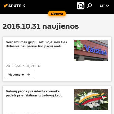
LIT
Lietuva
2016.10.31 naujienos
Sergamumas gripu Lietuvoje šiek tiek
didesnis nei pernai tuo pačiu metu
2016 Spalio 31, 20:14
Visuomenė
Vėlinių proga prezidentės vainikai
padėti prie iškiliausių lietuvių kapų