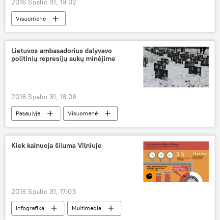
2016 Spalio 31, 19:02
Visuomenė
Lietuvos ambasadorius dalyvavo
politinių represijų aukų minėjime
2016 Spalio 31, 18:08
Pasaulyje
Visuomenė
"Misija Sibiras"
Kiek kainuoja šiluma Vilniuje
2016 Spalio 31, 17:05
Infografika
Multimedia