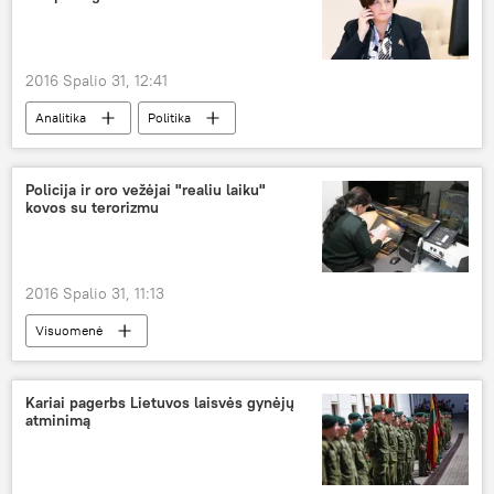
2016 Spalio 31, 12:41
Analitika
Politika
Permainų kupinas ruduo: Seimo rinkimai — 2016
Policija ir oro vežėjai "realiu laiku"
kovos su terorizmu
2016 Spalio 31, 11:13
Visuomenė
Policijos pareigūnai skuba į pagalbą
Kariai pagerbs Lietuvos laisvės gynėjų
atminimą