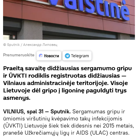
© Sputnik / Александр Липовец
Prenumeruokite
Praeitą savaitę didžiausias sergamumo gripu
ir ŪVKTI rodiklis registruotas didžiausias —
Vilniaus administracinėje teritorijoje. Visoje
Lietuvoje dėl gripo į ligoninę paguldyti trys
asmenys.
VILNIUS, spal 31 — Sputnik.
Sergamumas gripu ir
ūmiomis viršutinių kvėpavimo takų infekcijomis
(ŪVKTI) Lietuvoje šiek tiek didesnis nei 2015 metais,
pranešė Užkrečiamųjų ligų ir AIDS (ULAC) centras.