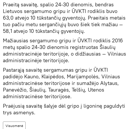
Praeitą savaitę, spalio 24-30 dienomis, bendras
Lietuvos sergamumo gripu ir ŪVKTI rodiklis buvo
63,0 atvejo 10 tūkstančių gyventojų. Praeitais metais
tuo pačiu metu sergančiųjų buvo šiek tiek mažiau —
58,1 atvejo 10 tūkstančių gyventojų.
Mažiausias sergamumo gripu ir ŪVKTI rodiklis 2016
metų spalio 24-30 dienomis registruotas Šiaulių
administracinėje teritorijoje, o didžiausias — Vilniaus
administracinėje teritorijoje.
Pastarąją savaitę sergamumas gripu ir ŪVKTI
padidėjo Kauno, Klaipėdos, Marijampolės, Vilniaus
administracinėse teritorijose ir sumažėjo Alytaus,
Panevėžio, Šiaulių, Tauragės, Telšių, Utenos
administracinėse teritorijose.
Praėjusią savaitę šalyje dėl gripo į ligoninę paguldyti
trys asmenys.
Visuomenė