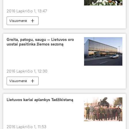
2016 Lapkričio 1, 13:47
Visuomenė
Greita, patogu, saugu — Lietuvos oro
uostai pasitinka žiemos sezoną
2016 Lapkričio 1, 12:30
Visuomenė
Po lėktuvo sparnu: Lietuvos oro uostai
Lietuvos kariai aplankys Tadžikistaną
2016 Lapkričio 1, 11:53