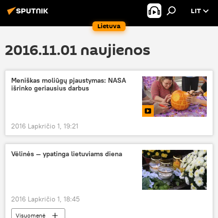
LIT
Lietuva
2016.11.01 naujienos
Meniškas moliūgų pjaustymas: NASA
išrinko geriausius darbus
2016 Lapkričio 1, 19:21
Vėlinės — ypatinga lietuviams diena
2016 Lapkričio 1, 18:45
Visuomenė