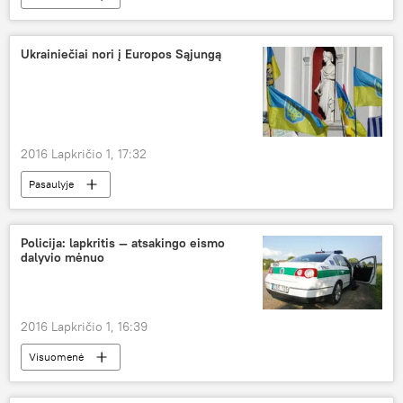
Ukrainiečiai nori į Europos Sąjungą
2016 Lapkričio 1, 17:32
Pasaulyje
Policija: lapkritis — atsakingo eismo
dalyvio mėnuo
2016 Lapkričio 1, 16:39
Visuomenė
Policijos pareigūnai skuba į pagalbą