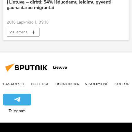
Į Lietuvą — dirbti: 54% išduodamų leidimų gyventi
gauna darbo migrantai
2016 Lapkričio 1, 09:18
Visuomenė
Lietuva
PASAULYJE
POLITIKA
EKONOMIKA
VISUOMENĖ
KULTŪR
Telegram