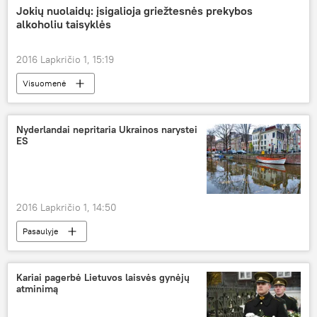
Jokių nuolaidų: įsigalioja griežtesnės prekybos
alkoholiu taisyklės
2016 Lapkričio 1, 15:19
Visuomenė
Nyderlandai nepritaria Ukrainos narystei
ES
2016 Lapkričio 1, 14:50
Pasaulyje
Kariai pagerbė Lietuvos laisvės gynėjų
atminimą