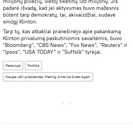
milijonų piliečių, vietoj tikėtinų 135 milijonų. Jis
padarė išvadą, kad jei aktyvumas buvo mažesnis
būtent tarp demokratų, tai, akivaizdžiai, sudavė
smūgį Klinton.
Tarp tų, kas atkakliai pranešinėjo apie pakankamą
Klinton privalumą paskutiniomis savaitėmis, buvo
"Bloomberg", "CBS News", "Fox News", "Reuters" ir
"Ipsos", "USA TODAY" ir "Suffolk" tyrėjai.
Pasaulyje
Politika
Naujas JAV prezidentas: Making America Great Again