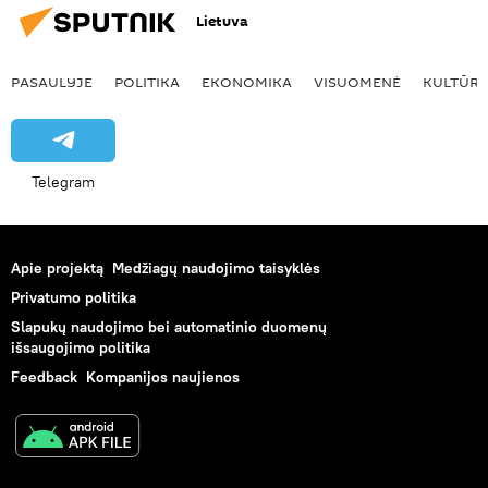
Lietuva
PASAULYJE
POLITIKA
EKONOMIKA
VISUOMENĖ
KULTŪR
Telegram
Apie projektą
Medžiagų naudojimo taisyklės
Privatumo politika
Slapukų naudojimo bei automatinio duomenų
išsaugojimo politika
Feedback
Kompanijos naujienos