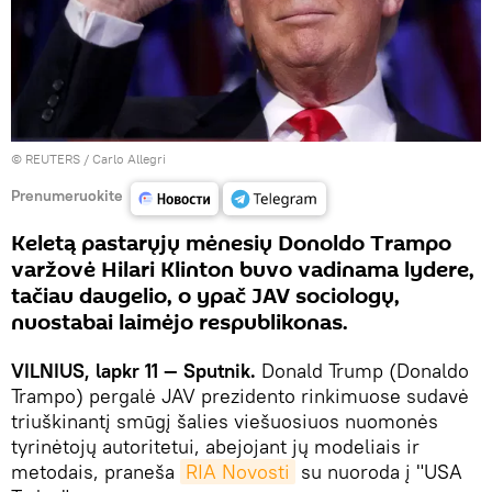
©
REUTERS
/ Carlo Allegri
Prenumeruokite
Keletą pastarųjų mėnesių Donoldo Trampo
varžovė Hilari Klinton buvo vadinama lydere,
tačiau daugelio, o ypač JAV sociologų,
nuostabai laimėjo respublikonas.
VILNIUS, lapkr 11 — Sputnik.
Donald Trump (Donaldo
Trampo) pergalė JAV prezidento rinkimuose sudavė
triuškinantį smūgį šalies viešuosiuos nuomonės
tyrinėtojų autoritetui, abejojant jų modeliais ir
metodais, praneša
RIA Novosti
su nuoroda į "USA