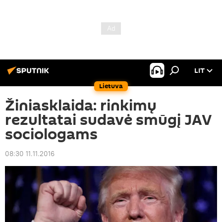
LIT
Lietuva
Žiniasklaida: rinkimų
rezultatai sudavė smūgį JAV
sociologams
08:30 11.11.2016