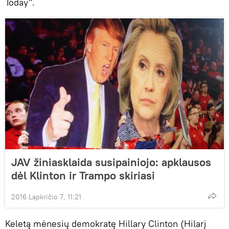
Today".
JAV žiniasklaida susipainiojo: apklausos
dėl Klinton ir Trampo skiriasi
2016 Lapkričio 7, 11:21
Keletą mėnesių demokratę Hillary Clinton (Hilarį