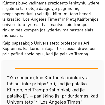
Klinton) buvo vadinama prezidento lenktynių lydere
ir galima laimėtoja daugelyje pagrindinių
neapsisprendusių valstijų. Išimtimi tapo bendri
laikraščio "Los Angeles Times" ir Pietų Kalifornijos
universiteto tyrimai, tvirtinantys apie Trampo
rinkiminės kompanijos lyderiavimą pastaraisiais
mėnesiais.
Kaip papasakojo Universisteto profesorius Ari
Kapteinas, kai kurie rinkėjai, tikriausiai, drovėjosi
prisipažinti sociologui, kad jie palaiko Trampą.
"Yra spėjimų, kad Klinton šalininkai yra
labiau linkę prisipažinti, kad jie palaiko
Klinton, nei Trampo šalininkai, kad jie
palaiko jį", — paaiškino jis, pridurdamas, kad
Universiteto ir "Los Angeles Times"