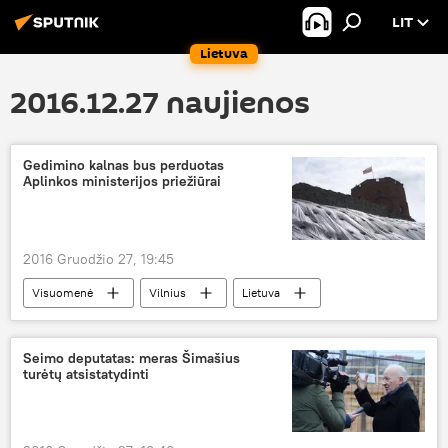
LIT
Lietuva
2016.12.27 naujienos
Gedimino kalnas bus perduotas
Aplinkos ministerijos priežiūrai
2016 Gruodžio 27, 19:45
Visuomenė
Vilnius
Lietuva
Gedimino kalnas
nuošliauža
Gedimino kalno nuošliauža
Seimo deputatas: meras Šimašius
turėtų atsistatydinti