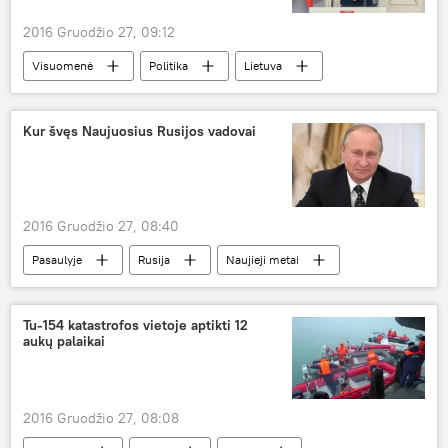
2016 Gruodžio 27, 09:12
Visuomenė
Politika
Lietuva
Dalia Grybauskaitė
Seimas
valdančioji koalicija
Kur švęs Naujuosius Rusijos vadovai
Naujas Seimas — naujas gyvenimas
2016 Gruodžio 27, 08:40
Pasaulyje
Rusija
Naujieji metai
šventės
Tu-154 katastrofos vietoje aptikti 12
aukų palaikai
2016 Gruodžio 27, 08:08