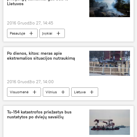
Lietuvos
2016 Gruodžio 27, 14:45
Pasaulyje
Įvykiai
Lugansko Liaudies Respublika
Po dienos, kitos: meras apie
ekstremalios situacijos nutraukimą
2016 Gruodžio 27, 14:00
Visuomenė
Vilnius
Lietuva
Remigijus Šimašius
Kęstutis Navickas
nuotekų vamzdžiai
ekologinė nelaimė
Tu-154 katastrofos priežastys bus
nustatytos po dviejų savaičių
Nelaimė Vilniuje: vamzdžių avarija Upės gatvėje