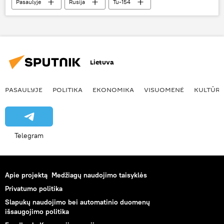
Pasaulyje
Rusija
Tu-154
Juodoji jūra
Tu-154 katastrofa
Lietuva
PASAULYJE
POLITIKA
EKONOMIKA
VISUOMENĖ
KULTŪR
Telegram
Apie projektą
Medžiagų naudojimo taisyklės
Privatumo politika
Slapukų naudojimo bei automatinio duomenų
išsaugojimo politika