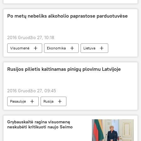
deimantas
Po metų nebeliks alkoholio paprastose parduotuvėse
2016 Gruodžio 27, 10:18
Visuomenė
Ekonomika
Lietuva
Aurelijus Veryga
specializuotos alkoholio parduotuvės
Rusijos pilietis kaltinamas pinigų plovimu Latvijoje
alkoholis
2016 Gruodžio 27, 09:45
Pasaulyje
Rusija
finansų nusikaltimai
valiuta
Grybauskaitė ragina visuomenę
neskubėti kritikuoti naujo Seimo