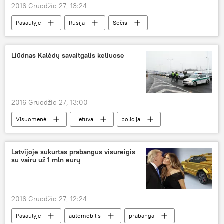
2016 Gruodžio 27, 13:24
Pasaulyje
Rusija
Sočis
lėktuvas
avarija
Tu-154
Tu-154 katastrofa
Liūdnas Kalėdų savaitgalis keliuose
2016 Gruodžio 27, 13:00
Visuomenė
Lietuva
policija
įvykiai
keliai
statistika
Latvijoje sukurtas prabangus visureigis
su vairu už 1 mln eurų
2016 Gruodžio 27, 12:24
Pasaulyje
automobilis
prabanga