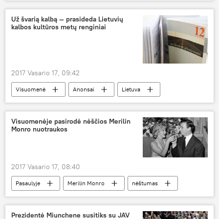
Kijevas
Eurovizija-2017
"Eurovizija-2017" Kijeve
Už švarią kalbą — prasideda Lietuvių
kalbos kultūros metų renginiai
2017 Vasario 17, 09:42
Visuomenė
Anonsai
Lietuva
Lietuvių kalbos kultūros metai
lietuvių kalba
Visuomenėje pasirodė nėščios Merilin
Monro nuotraukos
2017 Vasario 17, 08:40
Pasaulyje
Merilin Monro
nėštumas
Prezidentė Miunchene susitiks su JAV