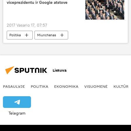
viceprezidentu ir Google atstove
2017 Vasario 17, 07:57
Politika
Miunchenas
Dalia Grybauskaitė
Europos Sąjunga
Google
konferencija
Lietuva
PASAULYJE
POLITIKA
EKONOMIKA
VISUOMENĖ
KULTŪR
Telegram