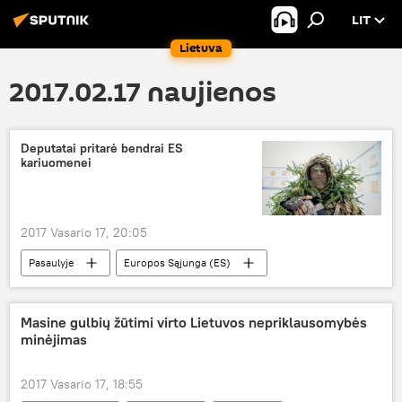
LIT
Lietuva
2017.02.17 naujienos
Deputatai pritarė bendrai ES
kariuomenei
2017 Vasario 17, 20:05
Pasaulyje
Europos Sąjunga (ES)
vieninga ES kariuomenė
ginkluotosios pajėgos
Masine gulbių žūtimi virto Lietuvos nepriklausomybės
minėjimas
2017 Vasario 17, 18:55