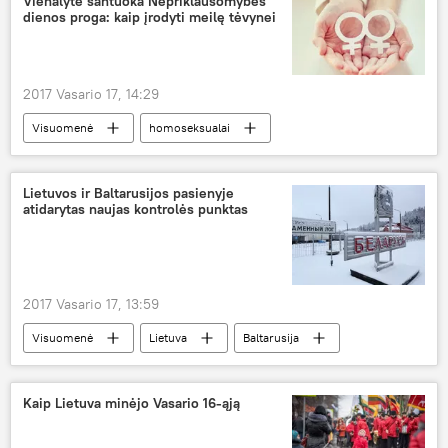
Vienalytė santuoka Nepriklausomybės
dienos proga: kaip įrodyti meilę tėvynei
2017 Vasario 17, 14:29
Visuomenė
homoseksualai
vienos lyties asmenų partnerystė
vienalytė santuoka
santuoka
Lietuvos ir Baltarusijos pasienyje
atidarytas naujas kontrolės punktas
2017 Vasario 17, 13:59
Visuomenė
Lietuva
Baltarusija
pasienis
kontrolė
Kaip Lietuva minėjo Vasario 16-ąją