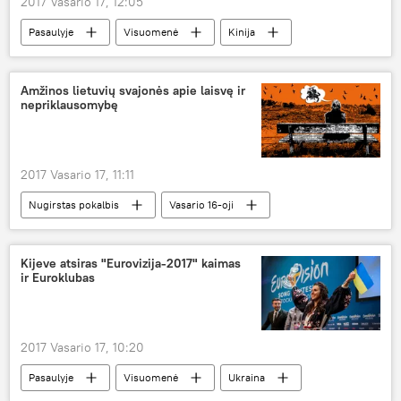
2017 Vasario 17, 12:05
Pasaulyje
Visuomenė
Kinija
mirtis
panda
Amžinos lietuvių svajonės apie laisvę ir
nepriklausomybę
2017 Vasario 17, 11:11
Nugirstas pokalbis
Vasario 16-oji
Nepriklausomybės Aktas
Nepriklausomybės diena
Kijeve atsiras "Eurovizija-2017" kaimas
ir Euroklubas
2017 Vasario 17, 10:20
Pasaulyje
Visuomenė
Ukraina