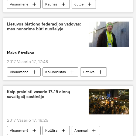
Visuomenė
Kaunas
gulbė
elektros perdavimo linijos laidai
plaukimas baidarėmis
Lietuvos biatlono federacijos vadovas:
mes nenorime būti nuošalyje
Maks Strelkov
2017 Vasario 17, 17:46
Visuomenė
Kolumnistas
Lietuva
Arūnas Daugirdas
biatlonas
Kaip praleisti vasario 17-19 dienų
savaitgalį sostinėje
2017 Vasario 17, 16:29
Visuomenė
Kultūra
Anonsai