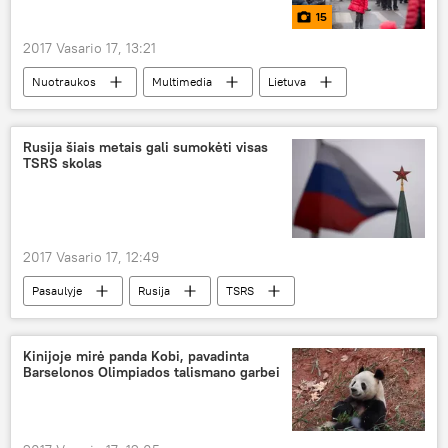
15
2017 Vasario 17, 13:21
Nuotraukos
Multimedia
Lietuva
Lietuvos valstybės atkūrimo diena
Vasario 16-oji
Rusija šiais metais gali sumokėti visas
TSRS skolas
Lietuvos Valstybės atkūrimo diena
2017 Vasario 17, 12:49
Pasaulyje
Rusija
TSRS
skola
Kinijoje mirė panda Kobi, pavadinta
Barselonos Olimpiados talismano garbei