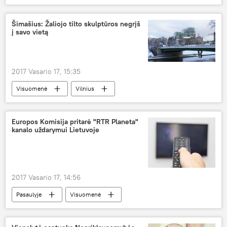
Vilnius
savaitgalis
renginiai
Šimašius: Žaliojo tilto skulptūros negrįš
į savo vietą
2017 Vasario 17, 15:35
Visuomenė
Vilnius
Remigijus Šimašius
Žaliasis tiltas
skulptūros
Europos Komisija pritarė "RTR Planeta"
kanalo uždarymui Lietuvoje
2017 Vasario 17, 14:56
Pasaulyje
Visuomenė
Europos Komisija
RTR Planeta
televizija
neapykantos kurstymas