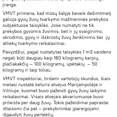
įranga.
VMVT primena, kad mūsų šalyje beveik dešimtmetį
galioja gyvų žuvų tvarkymo mažmeninės prekybos
subjektuose taisyklės. Jose numatyti ne tik
prekybos gyvomis žuvimis, bet ir jų svaiginimo,
skrodimo, gyvų ir išskrostų žuvų ženklinimo bei jų
atliekų tvarkymo reikalavimai.
Pavyzdžiui, pagal nustatytas taisykles 1 m3 vandens
negali būti daugiau kaip 180 kilogramų karpių,
plačiakakčių — 100 kilogramų, upėtakių — 50
kilogramų ir taip toliau.
VMVT inspektoriai, tirdami vartotojų skundus, šiais
metasi nustatė keturis atvejus Marijampolėje ir
Vilniuje, kuomet buvo pažeisti gyvų žuvų laikymo
reikalavimai. Visais atvejais akvariumuose buvo
prileista per daug žuvų. Tokie pažeidimai paprastai
ištaisomi čia pat ― prekybininkai įpareigojami
išgaudyti žuvų perteklių.