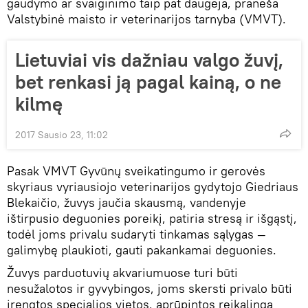
gaudymo ar svaiginimo taip pat daugėja, praneša
Valstybinė maisto ir veterinarijos tarnyba (VMVT).
Lietuviai vis dažniau valgo žuvį,
bet renkasi ją pagal kainą, o ne
kilmę
2017 Sausio 23, 11:02
Pasak VMVT Gyvūnų sveikatingumo ir gerovės
skyriaus vyriausiojo veterinarijos gydytojo Giedriaus
Blekaičio, žuvys jaučia skausmą, vandenyje
ištirpusio deguonies poreikį, patiria stresą ir išgąstį,
todėl joms privalu sudaryti tinkamas sąlygas —
galimybę plaukioti, gauti pakankamai deguonies.
Žuvys parduotuvių akvariumuose turi būti
nesužalotos ir gyvybingos, joms skersti privalo būti
įrengtos specialios vietos, aprūpintos reikalinga