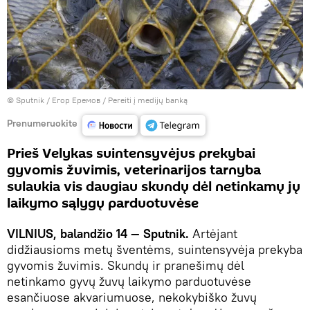
© Sputnik / Егор Еремов
/
Pereiti į medijų banką
Prenumeruokite
Prieš Velykas suintensyvėjus prekybai
gyvomis žuvimis, veterinarijos tarnyba
sulaukia vis daugiau skundų dėl netinkamų jų
laikymo sąlygų parduotuvėse
VILNIUS, balandžio 14 — Sputnik.
Artėjant
didžiausioms metų šventėms, suintensyvėja prekyba
gyvomis žuvimis. Skundų ir pranešimų dėl
netinkamo gyvų žuvų laikymo parduotuvėse
esančiuose akvariumuose, nekokybiško žuvų