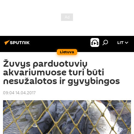
LIT
Lietuva
Žuvys parduotuvių
akvariumuose turi būti
nesužalotos ir gyvybingos
09:04 14.04.2017