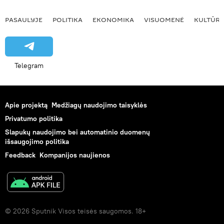
PASAULYJE
POLITIKA
EKONOMIKA
VISUOMENĖ
KULTŪR
Telegram
Apie projektą
Medžiagų naudojimo taisyklės
Privatumo politika
Slapukų naudojimo bei automatinio duomenų
išsaugojimo politika
Feedback
Kompanijos naujienos
© 2026 Sputnik Visos teisės saugomos. 18+