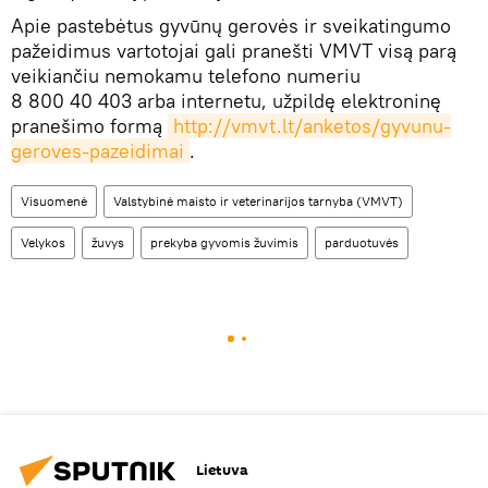
Apie pastebėtus gyvūnų gerovės ir sveikatingumo
pažeidimus vartotojai gali pranešti VMVT visą parą
veikiančiu nemokamu telefono numeriu
8 800 40 403 arba internetu, užpildę elektroninę
pranešimo formą
http://vmvt.lt/anketos/gyvunu-
geroves-pazeidimai
.
Visuomenė
Valstybinė maisto ir veterinarijos tarnyba (VMVT)
Velykos
žuvys
prekyba gyvomis žuvimis
parduotuvės
Lietuva