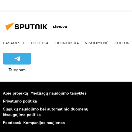
Lietuva
PASAULYJE
POLITIKA
EKONOMIKA
VISUOMENĖ
KULTŪR
Telegram
Apie projektą
Medžiagų naudojimo taisyklės
Privatumo politika
Slapukų naudojimo bei automatinio duomenų
išsaugojimo politika
Feedback
Kompanijos naujienos