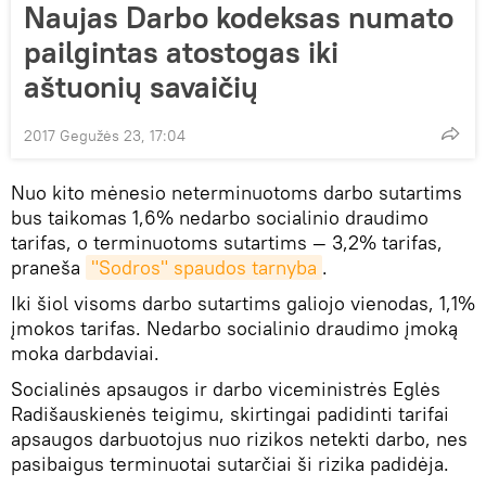
Naujas Darbo kodeksas numato
pailgintas atostogas iki
aštuonių savaičių
2017 Gegužės 23, 17:04
Nuo kito mėnesio neterminuotoms darbo sutartims
bus taikomas 1,6% nedarbo socialinio draudimo
tarifas, o terminuotoms sutartims — 3,2% tarifas,
praneša
"Sodros" spaudos tarnyba
.
Iki šiol visoms darbo sutartims galiojo vienodas, 1,1%
įmokos tarifas. Nedarbo socialinio draudimo įmoką
moka darbdaviai.
Socialinės apsaugos ir darbo viceministrės Eglės
Radišauskienės teigimu, skirtingai padidinti tarifai
apsaugos darbuotojus nuo rizikos netekti darbo, nes
pasibaigus terminuotai sutarčiai ši rizika padidėja.