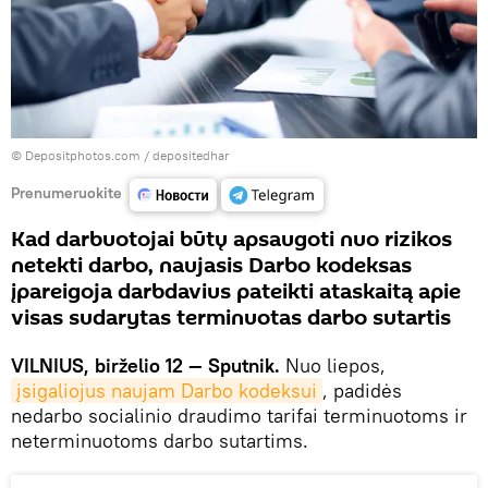
© Depositphotos.com /
depositedhar
Prenumeruokite
Kad darbuotojai būtų apsaugoti nuo rizikos
netekti darbo, naujasis Darbo kodeksas
įpareigoja darbdavius pateikti ataskaitą apie
visas sudarytas terminuotas darbo sutartis
VILNIUS, birželio 12 — Sputnik.
Nuo liepos,
įsigaliojus naujam Darbo kodeksui
, padidės
nedarbo socialinio draudimo tarifai terminuotoms ir
neterminuotoms darbo sutartims.