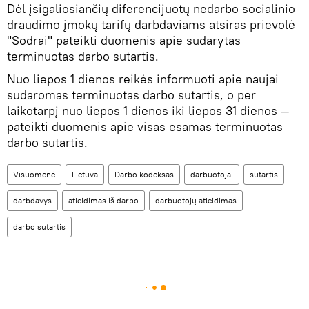
Dėl įsigaliosiančių diferencijuotų nedarbo socialinio
draudimo įmokų tarifų darbdaviams atsiras prievolė
"Sodrai" pateikti duomenis apie sudarytas
terminuotas darbo sutartis.
Nuo liepos 1 dienos reikės informuoti apie naujai
sudaromas terminuotas darbo sutartis, o per
laikotarpį nuo liepos 1 dienos iki liepos 31 dienos —
pateikti duomenis apie visas esamas terminuotas
darbo sutartis.
Visuomenė
Lietuva
Darbo kodeksas
darbuotojai
sutartis
darbdavys
atleidimas iš darbo
darbuotojų atleidimas
darbo sutartis