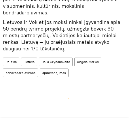
visuomeninis, kultūrinis, mokslinis
bendradarbiavimas.
Lietuvos ir Vokietijos mokslininkai įgyvendina apie
50 bendrų tyrimo projektų, užmegzta beveik 60
miestų partnerysčių, Vokietijos keliautojai mielai
renkasi Lietuvą — jų praėjusiais metais atvyko
daugiau nei 170 tūkstančių.
Politika
Lietuva
Dalia Grybauskaitė
Angela Merkel
bendradarbiavimas
apdovanojimas