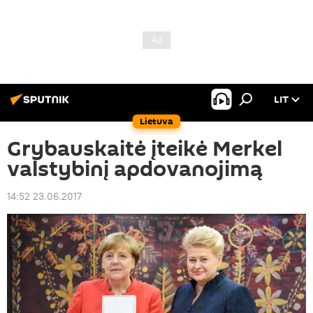
LIT
Lietuva
Grybauskaitė įteikė Merkel
valstybinį apdovanojimą
14:52 23.06.2017