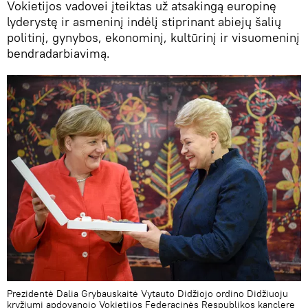
Vokietijos vadovei įteiktas už atsakingą europinę
lyderystę ir asmeninį indėlį stiprinant abiejų šalių
politinį, gynybos, ekonominį, kultūrinį ir visuomeninį
bendradarbiavimą.
Prezidentė Dalia Grybauskaitė Vytauto Didžiojo ordino Didžiuoju
kryžiumi apdovanojo Vokietijos Federacinės Respublikos kanclerę