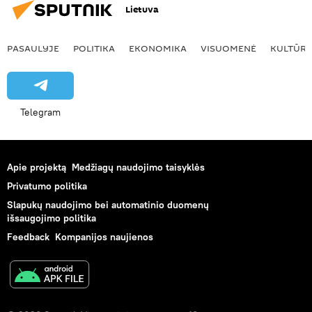
Lietuva
PASAULYJE
POLITIKA
EKONOMIKA
VISUOMENĖ
KULTŪR
Telegram
Apie projektą
Medžiagų naudojimo taisyklės
Privatumo politika
Slapukų naudojimo bei automatinio duomenų
išsaugojimo politika
Feedback
Kompanijos naujienos