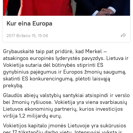
Kur eina Europa
2017 Birželio 15, 15:06
Grybauskaitė taip pat pridūrė, kad Merkel —
atsakingos europinės lyderystės pavyzdys. Lietuva ir
Vokietija sutaria dėl būtinybės stiprinti ES
gynybinius pajėgumus ir Europos žmonių saugumą,
skatinti ES konkurencingumą, plėtoti laisvąją
prekybą.
Glaudūs abiejų valstybių santykiai atsispindi ir verslo
bei žmonių ryšiuose. Vokietija yra viena svarbiausių
Lietuvos ekonominių partnerių, kurios investicijos
viršija 1,2 milijardų eurų.
Vokietijos kapitalo įmonės Lietuvoje yra sukūrusios
per 17 tūkstančių darbo vietų. Intensyviai vyksta ir