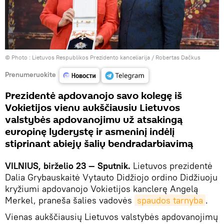
© Photo :
Lietuvos Respublikos Prezidento kanceliarija / Robertas Dačkus
Prenumeruokite
Prezidentė apdovanojo savo kolegę iš
Vokietijos vienu aukščiausiu Lietuvos
valstybės apdovanojimu už atsakingą
europinę lyderystę ir asmeninį indėlį
stiprinant abiejų šalių bendradarbiavimą
VILNIUS, birželio 23 — Sputnik.
Lietuvos prezidentė
Dalia Grybauskaitė Vytauto Didžiojo ordino Didžiuoju
kryžiumi apdovanojo Vokietijos kanclerę Angelą
Merkel, praneša šalies vadovės
spaudos tarnyba
.
Vienas aukščiausių Lietuvos valstybės apdovanojimų