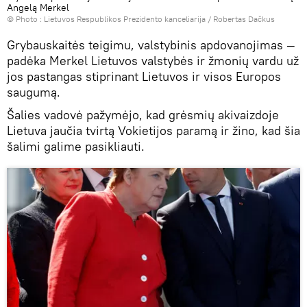
Angelą Merkel
© Photo :
Lietuvos Respublikos Prezidento kanceliarija / Robertas Dačkus
Grybauskaitės teigimu, valstybinis apdovanojimas —
padėka Merkel Lietuvos valstybės ir žmonių vardu už
jos pastangas stiprinant Lietuvos ir visos Europos
saugumą.
Šalies vadovė pažymėjo, kad grėsmių akivaizdoje
Lietuva jaučia tvirtą Vokietijos paramą ir žino, kad šia
šalimi galime pasikliauti.