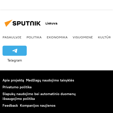
Lietuva
PASAULYJE
POLITIKA
EKONOMIKA
VISUOMENĖ
KULTŪR
Telegram
Apie projektą
Medžiagų naudojimo taisyklės
Privatumo politika
Slapukų naudojimo bei automatinio duomenų
išsaugojimo politika
Feedback
Kompanijos naujienos