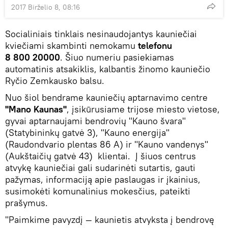
2017 Birželio 8, 08:16
Socialiniais tinklais nesinaudojantys kauniečiai
kviečiami skambinti nemokamu
telefonu
8 800 20000
. Šiuo numeriu pasiekiamas
automatinis atsakiklis, kalbantis žinomo kauniečio
Ryčio Zemkausko balsu.
Nuo šiol bendrame kauniečių aptarnavimo centre
"Mano Kaunas"
, įsikūrusiame trijose miesto vietose,
gyvai aptarnaujami bendrovių "Kauno švara"
(Statybininkų gatvė 3), "Kauno energija"
(Raudondvario plentas 86 A) ir "Kauno vandenys"
(Aukštaičių gatvė 43) klientai. Į šiuos centrus
atvykę kauniečiai gali sudarinėti sutartis, gauti
pažymas, informaciją apie paslaugas ir įkainius,
susimokėti komunalinius mokesčius, pateikti
prašymus.
"Paimkime pavyzdį — kaunietis atvyksta į bendrovę