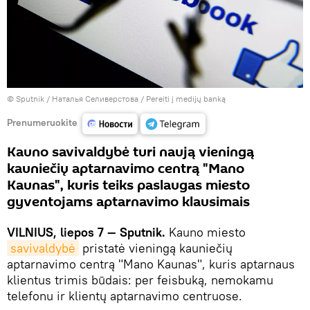
© Sputnik / Наталья Селиверстова
/
Pereiti į medijų banką
Prenumeruokite
Kauno savivaldybė turi naują vieningą
kauniečių aptarnavimo centrą "Mano
Kaunas", kuris teiks paslaugas miesto
gyventojams aptarnavimo klausimais
VILNIUS, liepos 7 — Sputnik.
Kauno miesto
savivaldybė
pristatė vieningą kauniečių
aptarnavimo centrą "Mano Kaunas", kuris aptarnaus
klientus trimis būdais: per feisbuką, nemokamu
telefonu ir klientų aptarnavimo centruose.