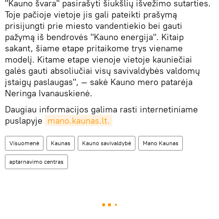
"Kauno švara" pasirašyti šiukšlių išvežimo sutarties.
Toje pačioje vietoje jis gali pateikti prašymą
prisijungti prie miesto vandentiekio bei gauti
pažymą iš bendrovės "Kauno energija". Kitaip
sakant, šiame etape pritaikome trys viename
modelį. Kitame etape vienoje vietoje kauniečiai
galės gauti absoliučiai visų savivaldybės valdomų
įstaigų paslaugas", — sakė Kauno mero patarėja
Neringa Ivanauskienė.
Daugiau informacijos galima rasti internetiniame
puslapyje
mano.kaunas.lt.
Visuomenė
Kaunas
Kauno savivaldybė
Mano Kaunas
aptarnavimo centras