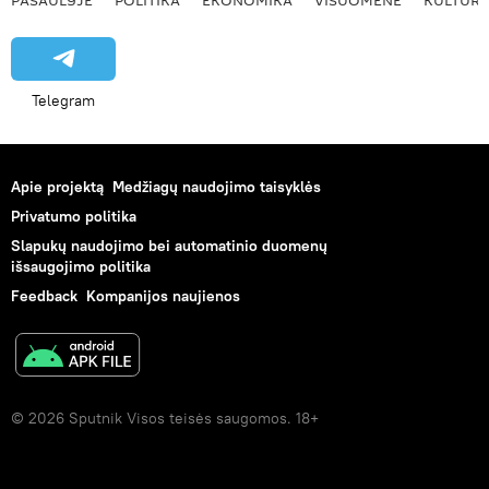
Telegram
Apie projektą
Medžiagų naudojimo taisyklės
Privatumo politika
Slapukų naudojimo bei automatinio duomenų
išsaugojimo politika
Feedback
Kompanijos naujienos
© 2026 Sputnik Visos teisės saugomos. 18+