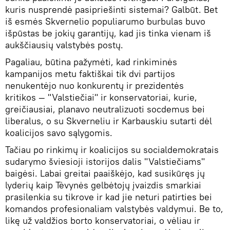
kuris nusprendė pasipriešinti sistemai? Galbūt. Bet
iš esmės Skvernelio populiarumo burbulas buvo
išpūstas be jokių garantijų, kad jis tinka vienam iš
aukščiausių valstybės postų.
Pagaliau, būtina pažymėti, kad rinkiminės
kampanijos metu faktiškai tik dvi partijos
nenukentėjo nuo konkurentų ir prezidentės
kritikos — "Valstiečiai" ir konservatoriai, kurie,
greičiausiai, planavo neutralizuoti socdemus bei
liberalus, o su Skverneliu ir Karbauskiu sutarti dėl
koalicijos savo sąlygomis.
Tačiau po rinkimų ir koalicijos su socialdemokratais
sudarymo šviesioji istorijos dalis "Valstiečiams"
baigėsi. Labai greitai paaiškėjo, kad susikūręs jų
lyderių kaip Tėvynės gelbėtojų įvaizdis smarkiai
prasilenkia su tikrove ir kad jie neturi patirties bei
komandos profesionaliam valstybės valdymui. Be to,
likę už valdžios borto konservatoriai, o vėliau ir