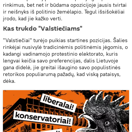
rinkimus, bet net ir būdama opozicijoje jausis tvirtai
ir neišnyks iš politinio žemėlapio. Tegul išsišokėliai
įrodo, kad jie kažko verti.
Kas trukdo "Valstiečiams"
"Valstiečiai" turėjo puikias startines pozicijas. Šalies
rinkėjai nusivylė tradicinėmis politinėmis jėgomis, o
kadangi vadinamojo protestinio elektorato, kuris
lengvai keičia savo preferencijas, dalis Lietuvoje
gana didelė, jie greitai išaugino savo populistinės
retorikos populiarumą pažadų, kad viską pataisys,
dėka.