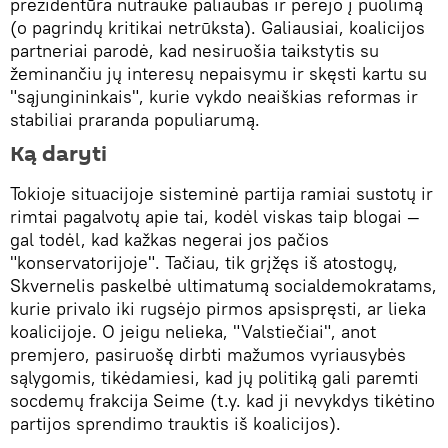
prezidentūra nutraukė paliaubas ir perėjo į puolimą
(o pagrindų kritikai netrūksta). Galiausiai, koalicijos
partneriai parodė, kad nesiruošia taikstytis su
žeminančiu jų interesų nepaisymu ir skęsti kartu su
"sąjungininkais", kurie vykdo neaiškias reformas ir
stabiliai praranda populiarumą.
Ką daryti
Tokioje situacijoje sisteminė partija ramiai sustotų ir
rimtai pagalvotų apie tai, kodėl viskas taip blogai —
gal todėl, kad kažkas negerai jos pačios
"konservatorijoje". Tačiau, tik grįžęs iš atostogų,
Skvernelis paskelbė ultimatumą socialdemokratams,
kurie privalo iki rugsėjo pirmos apsispręsti, ar lieka
koalicijoje. O jeigu nelieka, "Valstiečiai", anot
premjero, pasiruošę dirbti mažumos vyriausybės
sąlygomis, tikėdamiesi, kad jų politiką gali paremti
socdemų frakcija Seime (t.y. kad ji nevykdys tikėtino
partijos sprendimo trauktis iš koalicijos).