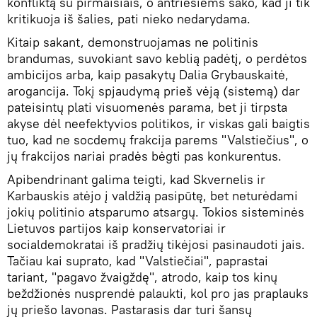
konfliktą su pirmaisiais, o antriesiems sako, kad ji tik
kritikuoja iš šalies, pati nieko nedarydama.
Kitaip sakant, demonstruojamas ne politinis
brandumas, suvokiant savo keblią padėtį, o perdėtos
ambicijos arba, kaip pasakytų Dalia Grybauskaitė,
arogancija. Tokį spjaudymą prieš vėją (sistemą) dar
pateisintų plati visuomenės parama, bet ji tirpsta
akyse dėl neefektyvios politikos, ir viskas gali baigtis
tuo, kad ne socdemų frakcija parems "Valstiečius", o
jų frakcijos nariai pradės bėgti pas konkurentus.
Apibendrinant galima teigti, kad Skvernelis ir
Karbauskis atėjo į valdžią pasipūtę, bet neturėdami
jokių politinio atsparumo atsargų. Tokios sisteminės
Lietuvos partijos kaip konservatoriai ir
socialdemokratai iš pradžių tikėjosi pasinaudoti jais.
Tačiau kai suprato, kad "Valstiečiai", paprastai
tariant, "pagavo žvaigždę", atrodo, kaip tos kinų
beždžionės nusprendė palaukti, kol pro jas praplauks
jų priešo lavonas. Pastarasis dar turi šansų