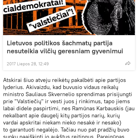
Lietuvos politikos šachmatų partija
nesuteikia vilčių geresniam gyvenimui
2017 Liepos 28, 12:49
Atskirai šiuo atveju reikėtų pakalbėti apie partijos
lyderius. Akivaizdu, kad buvusio vidaus reikalų
ministro Sauliaus Skvernelio sprendimas prisijungti
prie "Valstiečių" ir vesti juos į rinkimus, tapo jiems
labai didele paspirtimi, nes Ramūnas Karbauskis (jau
nekalbant apie daugelį kitų partijos narių, kurių
vardai apskritai niekam nieko nesakė ir nesako)
to garantuoti negalėjo. Tačiau nuo pat pradžių buvo
sunku paaiškinti jo aukštus reitingus. Pareigūnas,