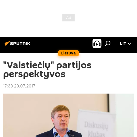
LIT
Lietuva
"Valstiečių" partijos
perspektyvos
17:38 29.07.2017