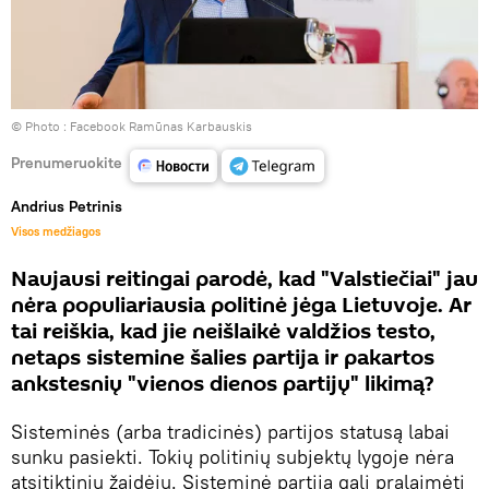
© Photo :
Facebook Ramūnas Karbauskis
Prenumeruokite
Andrius Petrinis
Visos medžiagos
Naujausi reitingai parodė, kad "Valstiečiai" jau
nėra populiariausia politinė jėga Lietuvoje. Ar
tai reiškia, kad jie neišlaikė valdžios testo,
netaps sistemine šalies partija ir pakartos
ankstesnių "vienos dienos partijų" likimą?
Sisteminės (arba tradicinės) partijos statusą labai
sunku pasiekti. Tokių politinių subjektų lygoje nėra
atsitiktinių žaidėjų. Sisteminė partija gali pralaimėti