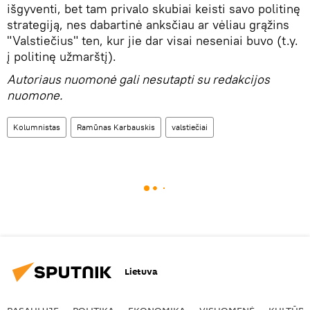
išgyventi, bet tam privalo skubiai keisti savo politinę
strategiją, nes dabartinė anksčiau ar vėliau grąžins
"Valstiečius" ten, kur jie dar visai neseniai buvo (t.y.
į politinę užmarštį).
Autoriaus nuomonė gali nesutapti su redakcijos
nuomone.
Kolumnistas
Ramūnas Karbauskis
valstiečiai
Lietuva
PASAULYJE
POLITIKA
EKONOMIKA
VISUOMENĖ
KULTŪR