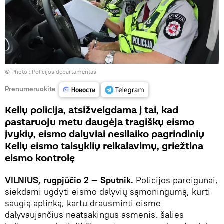
© Photo :
Policijos departamentas
Prenumeruokite
Kelių policija, atsižvelgdama į tai, kad
pastaruoju metu daugėja tragiškų eismo
įvykių, eismo dalyviai nesilaiko pagrindinių
Kelių eismo taisyklių reikalavimų, griežtina
eismo kontrolę
VILNIUS, rugpjūčio 2 —
Sputnik.
Policijos pareigūnai,
siekdami ugdyti eismo dalyvių sąmoningumą, kurti
saugią aplinką, kartu drausminti eisme
dalyvaujančius neatsakingus asmenis, šalies