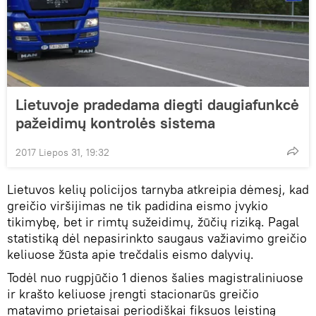
Lietuvoje pradedama diegti daugiafunkcė
pažeidimų kontrolės sistema
2017 Liepos 31, 19:32
Lietuvos kelių policijos tarnyba atkreipia dėmesį, kad
greičio viršijimas ne tik padidina eismo įvykio
tikimybę, bet ir rimtų sužeidimų, žūčių riziką. Pagal
statistiką dėl nepasirinkto saugaus važiavimo greičio
keliuose žūsta apie trečdalis eismo dalyvių.
Todėl nuo rugpjūčio 1 dienos šalies magistraliniuose
ir krašto keliuose įrengti stacionarūs greičio
matavimo prietaisai periodiškai fiksuos leistiną