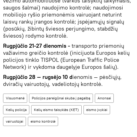
vežimo automobiliuose tvarkos taisyklių laikymasis,
saugos šalmai) naudojimo kontrolė; naudojimosi
mobiliojo ryšio priemonėmis vairuojant neturint
laisvų rankų įrangos kontrolė; įspėjamųjų signalų
(posūkių, žibintų šviesos perjungimo, stabdžių
šviesos) rodymo kontrolė.
Rugpjūčio 21-27 dienomis
-
transporto priemonių
važiavimo greičio kontrolė (inicijuota Europos kelių
policijos tinklo TISPOL (European Traffic Police
Network) ir vykdoma daugelyje Europos šalių).
Rugpjūčio 28 — rugsėjo 10 d
ienomis — pėsčiųjų,
dviračių vairuotojų, vadeliotojų kontrolė.
Visuomenė
Policijos pareigūnai skuba į pagalbą
Anonsai
Kelių policija
Kelių eismo taisyklės (KET)
eismo įvykiai
vairuotojai
eismo kontrolė