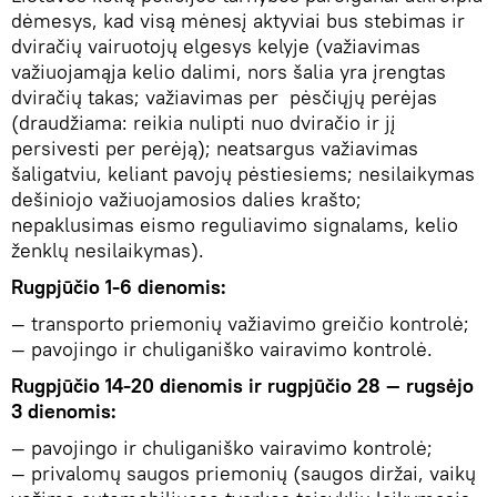
dėmesys, kad visą mėnesį aktyviai bus stebimas ir
dviračių vairuotojų elgesys kelyje (važiavimas
važiuojamąja kelio dalimi, nors šalia yra įrengtas
dviračių takas; važiavimas per pėsčiųjų perėjas
(draudžiama: reikia nulipti nuo dviračio ir jį
persivesti per perėją); neatsargus važiavimas
šaligatviu, keliant pavojų pėstiesiems; nesilaikymas
dešiniojo važiuojamosios dalies krašto;
nepaklusimas eismo reguliavimo signalams, kelio
ženklų nesilaikymas).
Rugpjūčio 1-6 dienomis:
— transporto priemonių važiavimo greičio kontrolė;
— pavojingo ir chuliganiško vairavimo kontrolė.
Rugpjūčio 14-20 dienomis ir rugpjūčio 28 — rugsėjo
3 dienomis:
— pavojingo ir chuliganiško vairavimo kontrolė;
— privalomų saugos priemonių (saugos diržai, vaikų