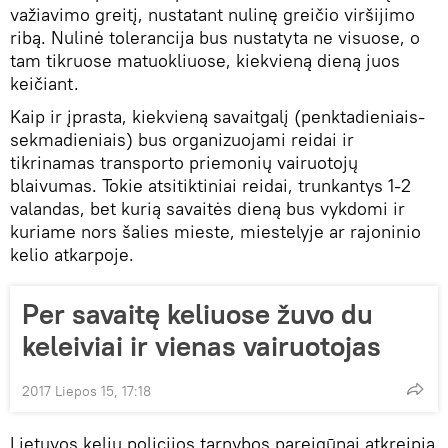
važiavimo greitį, nustatant nulinę greičio viršijimo
ribą. Nulinė tolerancija bus nustatyta ne visuose, o
tam tikruose matuokliuose, kiekvieną dieną juos
keičiant.
Kaip ir įprasta, kiekvieną savaitgalį (penktadieniais-
sekmadieniais) bus organizuojami reidai ir
tikrinamas transporto priemonių vairuotojų
blaivumas. Tokie atsitiktiniai reidai, trunkantys 1-2
valandas, bet kurią savaitės dieną bus vykdomi ir
kuriame nors šalies mieste, miestelyje ar rajoninio
kelio atkarpoje.
Per savaitę keliuose žuvo du
keleiviai ir vienas vairuotojas
2017 Liepos 15, 17:18
Lietuvos kelių policijos tarnybos pareigūnai atkreipia