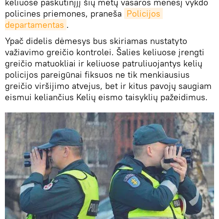
keliuose paskutinįjį šių metų vasaros mėnesį vykdo
policines priemones, praneša
Policijos 
departamentas
.
Ypač didelis dėmesys bus skiriamas nustatyto
važiavimo greičio kontrolei. Šalies keliuose įrengti
greičio matuokliai ir keliuose patruliuojantys kelių
policijos pareigūnai fiksuos ne tik menkiausius
greičio viršijimo atvejus, bet ir kitus pavojų saugiam
eismui keliančius Kelių eismo taisyklių pažeidimus.