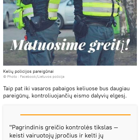
Kelių policijos pareigūnai
© Photo :
Facebook/Lietuvos policija
Taip pat iki vasaros pabaigos keliuose bus daugiau
pareigūnų, kontroliuojančių eismo dalyvių elgesį.
"Pagrindinis greičio kontrolės tikslas —
keisti vairuotojų įpročius ir kelti jų